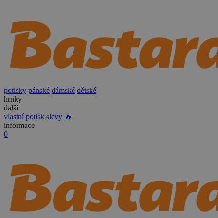
potisky
pánské
dámské
dětské
hrnky
další
vlastní potisk
slevy 🔥
informace
0