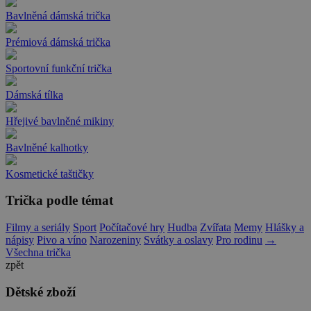
Bavlněná dámská trička
Prémiová dámská trička
Sportovní funkční trička
Dámská tílka
Hřejivé bavlněné mikiny
Bavlněné kalhotky
Kosmetické taštičky
Trička podle témat
Filmy a seriály
Sport
Počítačové hry
Hudba
Zvířata
Memy
Hlášky a
nápisy
Pivo a víno
Narozeniny
Svátky a oslavy
Pro rodinu
→
Všechna trička
zpět
Dětské zboží