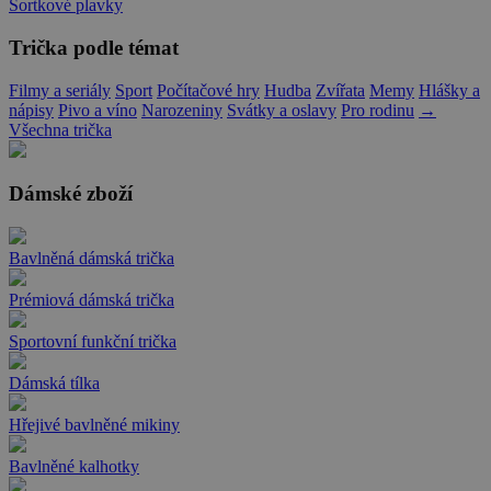
Šortkové plavky
Trička podle témat
Filmy a seriály
Sport
Počítačové hry
Hudba
Zvířata
Memy
Hlášky a
nápisy
Pivo a víno
Narozeniny
Svátky a oslavy
Pro rodinu
→
Všechna trička
Dámské zboží
Bavlněná dámská trička
Prémiová dámská trička
Sportovní funkční trička
Dámská tílka
Hřejivé bavlněné mikiny
Bavlněné kalhotky