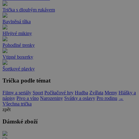
Trička s dlouhým rukávem
Bavlněná tílka
Hřejivé mikiny
Pohodlné trenky
Vtipné boxerky
Šortkové plavky
Trička podle témat
Filmy a seriály
Sport
Počítačové hry
Hudba
Zvířata
Memy
Hlášky a
nápisy
Pivo a víno
Narozeniny
Svátky a oslavy
Pro rodinu
→
Všechna trička
zpět
Dámské zboží