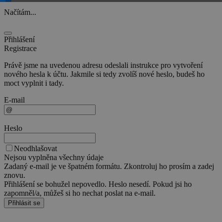
Načítám...
Přihlášení
Registrace
Právě jsme na uvedenou adresu odeslali instrukce pro vytvoření
nového hesla k účtu. Jakmile si tedy zvolíš nové heslo, budeš ho
moct vyplnit i tady.
E-mail
Heslo
Neodhlašovat
Nejsou vyplněna všechny údaje
Zadaný e-mail je ve špatném formátu. Zkontroluj ho prosím a zadej
znovu.
Přihlášení se bohužel nepovedlo. Heslo nesedí. Pokud jsi ho
zapomněl/a, můžeš si ho nechat poslat na e-mail.
Přihlásit se