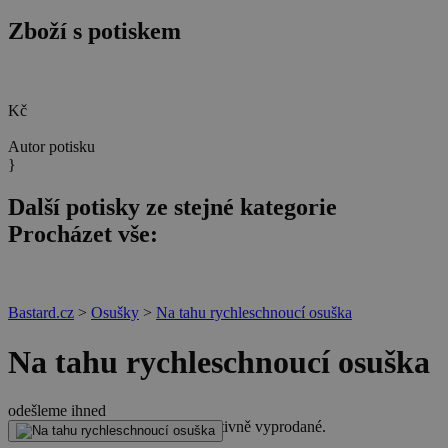
Zboží s potiskem
Kč
Autor potisku
}
Další potisky ze stejné kategorie
Procházet vše:
Bastard.cz
>
Osušky
>
Na tahu rychleschnoucí osuška
Na tahu rychleschnoucí osuška
odešleme ihned
Zboží již nelze zakoupit. Je definitivně vyprodané.