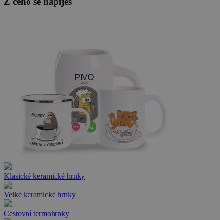
Z čeho se napiješ
Klasické keramické hrnky
Velké keramické hrnky
Cestovní termohrnky