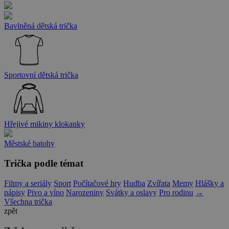
Bavlněná dětská trička
Sportovní dětská trička
Hřejivé mikiny klokanky
Městské batohy
Trička podle témat
Filmy a seriály
Sport
Počítačové hry
Hudba
Zvířata
Memy
Hlášky a
nápisy
Pivo a víno
Narozeniny
Svátky a oslavy
Pro rodinu
→
Všechna trička
zpět