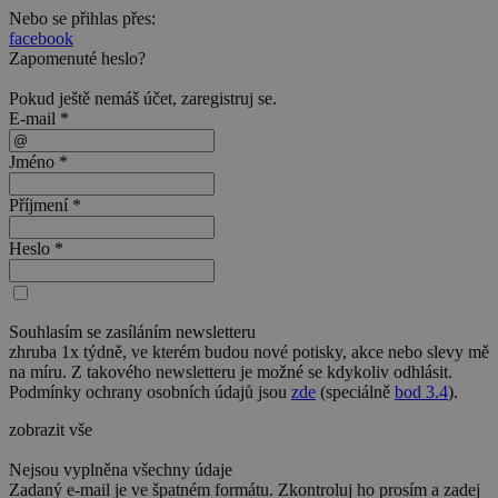
Nebo se přihlas přes:
facebook
Zapomenuté heslo?
Pokud ještě nemáš účet,
zaregistruj se
.
E-mail *
Jméno *
Příjmení *
Heslo *
Souhlasím se zasíláním newsletteru
zhruba 1x týdně, ve kterém budou nové potisky, akce nebo slevy mě
na míru. Z takového newsletteru je možné se kdykoliv odhlásit.
Podmínky ochrany osobních údajů jsou
zde
(speciálně
bod 3.4
).
zobrazit vše
Nejsou vyplněna všechny údaje
Zadaný e-mail je ve špatném formátu. Zkontroluj ho prosím a zadej