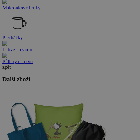
Makronkové hrnky
Plecháčky
Láhve na vodu
Půllitry na pivo
zpět
Další zboží