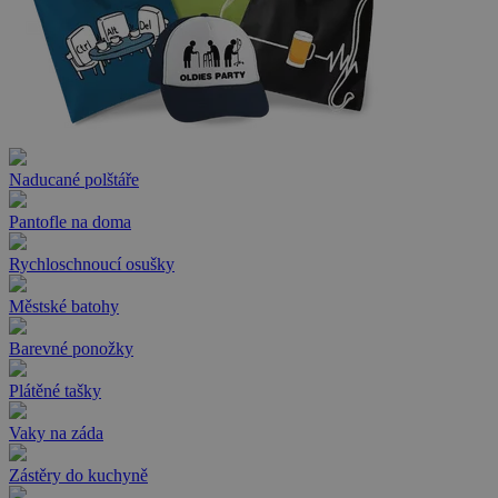
Naducané polštáře
Pantofle na doma
Rychloschnoucí osušky
Městské batohy
Barevné ponožky
Plátěné tašky
Vaky na záda
Zástěry do kuchyně