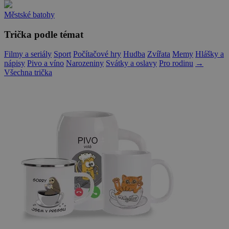
Městské batohy
Trička podle témat
Filmy a seriály
Sport
Počítačové hry
Hudba
Zvířata
Memy
Hlášky a
nápisy
Pivo a víno
Narozeniny
Svátky a oslavy
Pro rodinu
→
Všechna trička