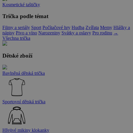
Kosmetické taštičky
Trička podle témat
Filmy a seriály
Sport
Počítačové hry
Hudba
Zvířata
Memy
Hlášky a
nápisy
Pivo a víno
Narozeniny
Svátky a oslavy
Pro rodinu
→
Všechna trička
Dětské zboží
Bavlněná dětská trička
Sportovní dětská trička
Hřejivé mikiny klokanky