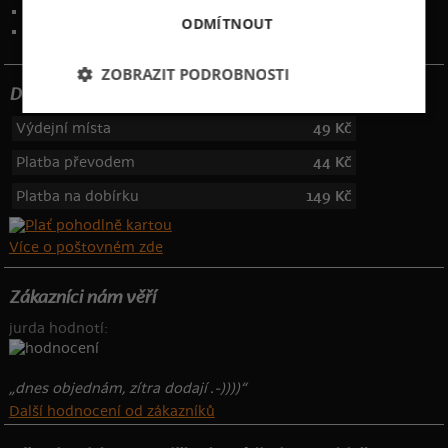
Kontakt
:
info@bastard.cz
ODMÍTNOUT
Telefon: 355 455 192
ZOBRAZIT PODROBNOSTI
Dotujeme poštovné
Výdejní místa
49 Kč
Platba převodem
44 Kč
Platba na dobírku
149 Kč
Více o poštovném zde
Zákazníci nám věří
jurda hodnotí:
„dnes objednám, zítra dodají .-))))“
Další hodnocení od zákazníků