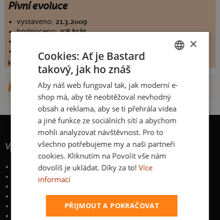
Pivní evoluce
vystaveno:
21.3.2009
hodnoceno:
158 krát
×
komentářů:
7.18354
koupilo by:
91 lidí
Cookies: Ať je Bastard
konečné hodnocení:
7.18354
takový, jak ho znáš
CZECH
Aby náš web fungoval tak, jak moderní e-
DALŠÍ NÁVRHY OD XPLAYXER
SLOVAK
shop má, aby tě neobtěžoval nevhodný
obsah a reklama, aby se ti přehrála videa
a jiné funkce ze sociálních sítí a abychom
mohli analyzovat návštěvnost. Pro to
všechno potřebujeme my a naši partneři
Vše o nákupu
cookies. Kliknutím na Povolit vše nám
dovolíš je ukládat. Díky za to!
Více
Poštovné a způsoby doručení
Garance výměny či vrácení
informací
Časté otázky
Zakázkový potisk textilu
PŘIJMOUT A POKRAČOVAT
Obchodní podmínky
Ochrana osobních údajů