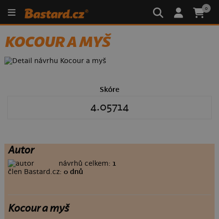
0
KOCOUR A MYŠ
Skóre
4.05714
Autor
návrhů celkem:
1
člen Bastard.cz:
0 dnů
Kocour a myš