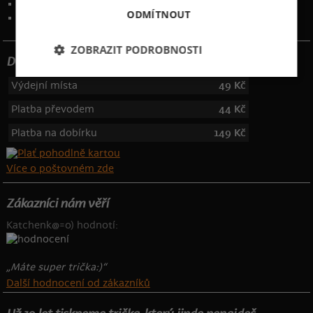
Kontakt
:
info@bastard.cz
ODMÍTNOUT
Telefon: 355 455 192
ZOBRAZIT PODROBNOSTI
Dotujeme poštovné
Výdejní místa
49 Kč
Platba převodem
44 Kč
Platba na dobírku
149 Kč
Více o poštovném zde
Zákazníci nám věří
Katchenk@=o) hodnotí:
„Máte super trička:)“
Další hodnocení od zákazníků