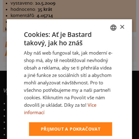
vystaveno:
10.5.2009
hodnoceno:
35 krát
komentářů:
4.05714
koupilo by:
9 lidí
×
konečné hodnocení:
4.05714
Cookies: Ať je Bastard
takový, jak ho znáš
DALŠÍ NÁVRHY OD
CZECH
MARUSKAJAKUB
Aby náš web fungoval tak, jak moderní e-
SLOVAK
shop má, aby tě neobtěžoval nevhodný
obsah a reklama, aby se ti přehrála videa
a jiné funkce ze sociálních sítí a abychom
mohli analyzovat návštěvnost. Pro to
všechno potřebujeme my a naši partneři
Vše o nákupu
cookies. Kliknutím na Povolit vše nám
Poštovné a způsoby doručení
dovolíš je ukládat. Díky za to!
Více
Garance výměny či vrácení
informací
Časté otázky
Zakázkový potisk textilu
Obchodní podmínky
PŘIJMOUT A POKRAČOVAT
Ochrana osobních údajů