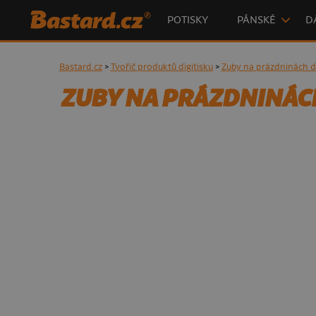
POTISKY
PÁNSKÉ
D
Bastard.cz
>
Tvořič produktů digitisku
>
Zuby na prázdninách d
ZUBY NA PRÁZDNINÁCH