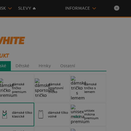
ISK
SLEVY 🔥
INFORMACE
0
WHITE
UKT
ské
Dětské
Hrnky
Ostatní
dámské
dámské
dámské
tričko
sportovní
tričko s
premium
tričko
lemem
unisex
dámské tílko
dámské tílko
mikina
klasické
volné
nové
premium