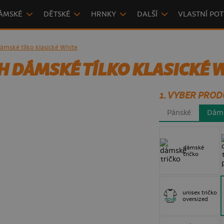
ÁMSKÉ
DĚTSKÉ
HRNKY
DALŠÍ
VLASTNÍ POT
ámské tílko klasické White
 DÁMSKÉ TÍLKO KLASICKÉ 
1. VYBER PROD
Pánské
Dám
dámské
tričko
unisex tričko
oversized
nové