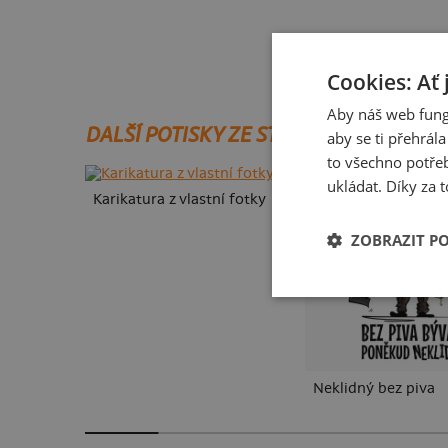
Cookies: Ať 
Aby náš web fung
DALŠÍ POTISKY ZE STEJNÉ KATEGORIE
aby se ti přehrál
P
to všechno potřeb
ukládat. Díky za t
Karikatura z vlastní fotky
ZOBRAZIT P
Neklidný bez piva