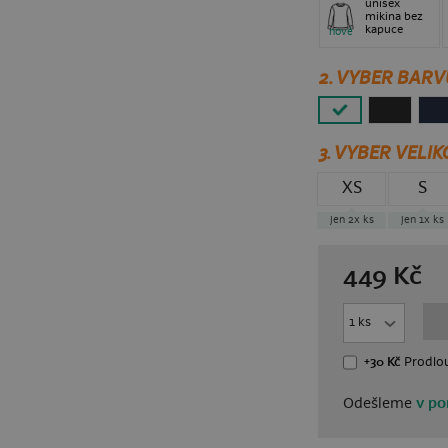
unisex
mikina bez
kapuce
nové
2. VYBER BARV
3.
VYBER VELIK
XS
S
jen 2x
ks
jen 1x
ks
449
Kč
+30 Kč
Prodlou
Odešleme
v po