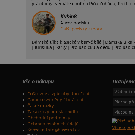
prázdniny. Nemáte chuť na Piňa Zubáda, Teeth o
Kubin8
Autor potisku
Další potisky autora
Dámská tílka klasická v barvě bílá
|
Dámská tílka k
|
Turistika
|
Párty
|
Pro babičku a dědu
|
Pro babič
Vše o nákupu
Dotujeme
Výdejní m
Poštovné a způsoby doručení
Garance výměny či vrácení
Platba p
Časté otázky
Zakázkový potisk textilu
Platba na
Obchodní podmínky
Ochrana osobních údajů
Více o po
Kontakt
:
info@bastard.cz