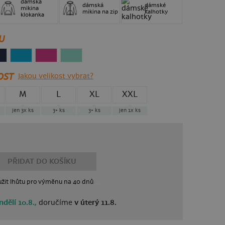
dámská
dámská
dámské
mikina
mikina na zip
kalhotky
klokanka
U
OST
Jakou velikost vybrat?
M
L
XL
XXL
jen 3x
ks
3+
ks
3+
ks
jen 1x
ks
PŘIDAT DO KOŠÍKU
žit lhůtu
pro výměnu
na 40 dnů
ndělí 10.8.,
doručíme
v úterý 11.8.