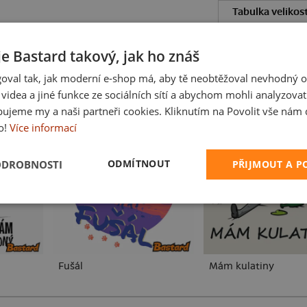
Tabulka velikost
Hodnocení:
5
je Bastard takový, jak ho znáš
oval tak, jak moderní e-shop má, aby tě neobtěžoval nevhodný o
a videa a jiné funkce ze sociálních sítí a abychom mohli analyzova
ROCHÁZET VŠE:
ALKOHOL
TURISTIKA
PÁRTY
PRO B
ujeme my a naši partneři cookies. Kliknutím na Povolit vše nám d
o!
Více informací
ODMÍTNOUT
ODROBNOSTI
PŘIJMOUT A 
Fušál
Mám kulatiny