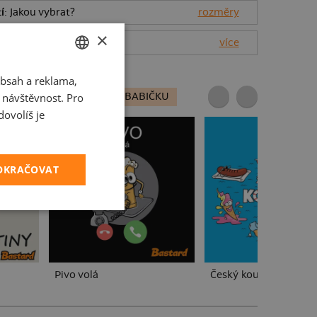
í
: Jakou vybrat?
rozměry
×
(
18
recenzí)
více
bsah a reklama,
CZECH
t návštěvnost. Pro
ABIČKU A DĚDU
PRO BABIČKU
SLOVAK
ovolíš je
POKRAČOVAT
Pivo volá
Český koupák