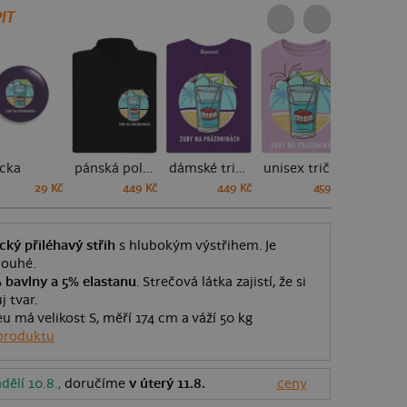
IT
acka
pánská polokošile
dámské tričko premium
unisex tričko oversized
pánské 
29 Kč
449 Kč
449 Kč
459 Kč
ický přiléhavý střih
s hlubokým výstřihem. Je
louhé.
 bavlny a 5% elastanu
. Strečová látka zajistí, že si
j tvar.
eu má velikost S, měří 174 cm a váží 50 kg
produktu
dělí 10.8.,
doručíme
v úterý 11.8.
ceny