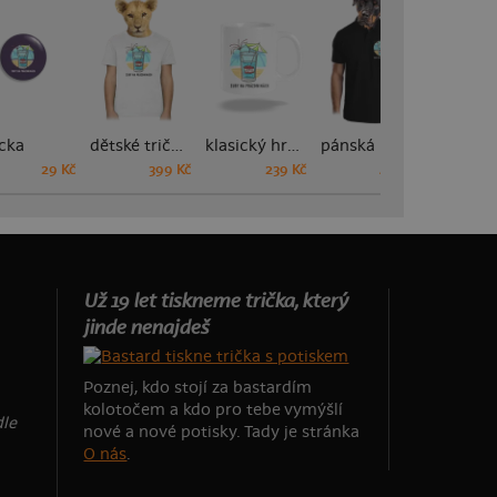
cka
dětské tričko
klasický hrnek
pánská polokošile
29 Kč
399 Kč
239 Kč
449 Kč
Už 19 let tiskneme trička, který
jinde nenajdeš
Poznej, kdo stojí za bastardím
kolotočem a kdo pro tebe vymýšlí
dle
nové a nové potisky. Tady je stránka
O nás
.