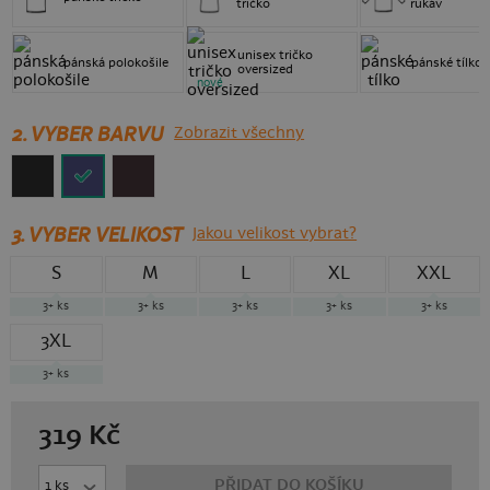
tričko
rukáv
unisex tričko
pánská polokošile
pánské tílko
oversized
nové
2. VYBER BARVU
Zobrazit všechny
3.
VYBER VELIKOST
Jakou velikost vybrat?
S
M
L
XL
XXL
3+
ks
3+
ks
3+
ks
3+
ks
3+
ks
3XL
3+
ks
319
Kč
PŘIDAT DO KOŠÍKU