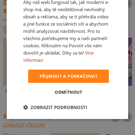
DALŠÍ POTISKY ZE STEJNÉ
Aby náš web fungoval tak, jak moderní e-
SLOVAK
shop má, aby tě neobtěžoval nevhodný
KATEGORIE
obsah a reklama, aby se ti přehrála videa
PROCHÁZET VŠE:
a jiné funkce ze sociálních sítí a abychom
ZVÍŘÁTKA
AUTO MOTO
mohli analyzovat návštěvnost. Pro to
všechno potřebujeme my a naši partneři
cookies. Kliknutím na Povolit vše nám
dovolíš je ukládat. Díky za to!
Více
informací
PŘIJMOUT A POKRAČOVAT
Kakat-du
V pressu
Ve formě
ODMÍTNOUT
ZOBRAZIT PODROBNOSTI
NEJPRODÁVANĚJŠÍ POTISKY
ZOBRAZIT VŠECHNY