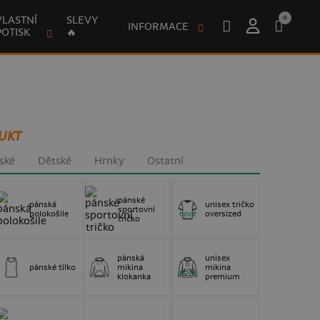
0
VLASTNÍ
SLEVY
INFORMACE
POTISK
🔥
UKT
ské
Dětské
Hrnky
Ostatní
pánské
pánská
unisex tričko
sportovní
polokošile
oversized
nové
tričko
pánská
unisex
pánské tílko
mikina
mikina
nové
klokanka
premium