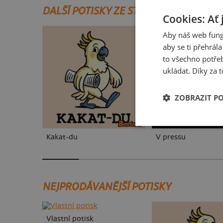
DALŠÍ POTISKY ZE STEJNÉ KATEGORIE
Cookies: Ať 
Aby náš web fung
aby se ti přehrál
to všechno potřeb
ukládat. Díky za t
ZOBRAZIT P
Kakat-du
V pressu
NEJPRODÁVANĚJŠÍ POTISKY
Vlastní potisk