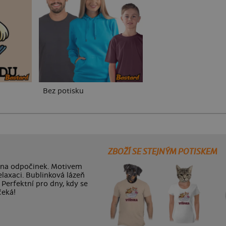
Bez potisku
ZBOŽÍ SE STEJNÝM POTISKEM
lku na odpočinek. Motivem
laxaci. Bublinková lázeň
 Perfektní pro dny, kdy se
čeká!