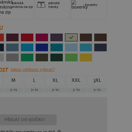
pánská
pánské
boxerky
mikina na zip
trenky
U
OST
Jakou velikost vybrat?
M
L
XL
XXL
3XL
3+
ks
3+
ks
3+
ks
3+
ks
3+
ks
PŘIDAT DO KOŠÍKU