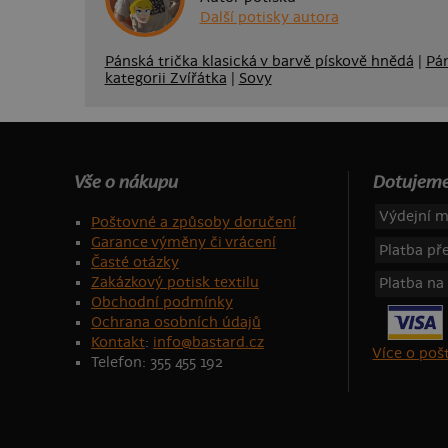
Další potisky autora
Pánská trička klasická v barvě pískově hnědá
|
Pán
kategorii Zvířátka
|
Sovy
Vše o nákupu
Dotujeme
Výdejní m
Poštovné a způsoby doručení
Garance výměny či vrácení
Platba p
Časté otázky
Zakázkový potisk textilu
Platba na
Obchodní podmínky
Ochrana osobních údajů
Kontakt
:
info@bastard.cz
Více o po
Telefon: 355 455 192