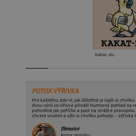
Kakat-du
POTISK VÝŘIVKA
Pro každého, kdo ví, jak důležité je najít si chvi
dvou výrů ve vířivce přináší humorný pohled na re
pohodlná jak peříčko a past na strážce pravopisu.
chcete uvolnit a užít si chvilku pohody – výřivka 
filmator
Autor potisku