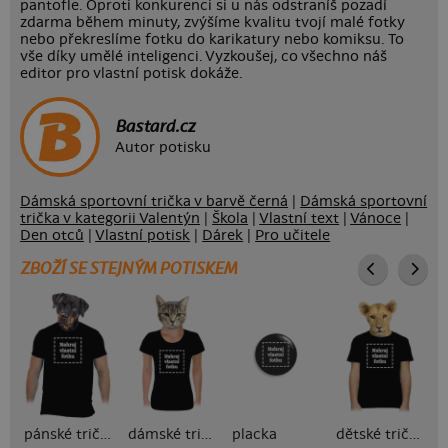
pantofle. Oproti konkurenci si u nás odstraníš pozadí
zdarma během minuty, zvýšíme kvalitu tvojí malé fotky
nebo překreslíme fotku do karikatury nebo komiksu. To
vše díky umělé inteligenci. Vyzkoušej, co všechno náš
editor pro vlastní potisk dokáže.
Bastard.cz
Autor potisku
Dámská sportovní trička v barvě černá
|
Dámská sportovní
trička v kategorii Valentýn
|
Škola
|
Vlastní text
|
Vánoce
|
Den otců
|
Vlastní potisk
|
Dárek
|
Pro učitele
ZBOŽÍ SE STEJNÝM POTISKEM
pánské tričko
dámské tričko
placka
dětské tričko