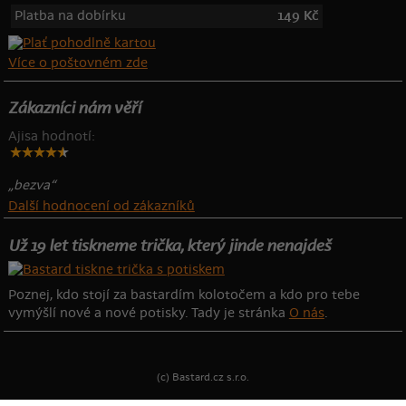
Platba na dobírku
149 Kč
Více o poštovném zde
Zákazníci nám věří
Ajisa hodnotí:
„bezva“
Další hodnocení od zákazníků
Už 19 let tiskneme trička, který jinde nenajdeš
Poznej, kdo stojí za bastardím kolotočem a kdo pro tebe
vymýšlí nové a nové potisky. Tady je stránka
O nás
.
(c) Bastard.cz s.r.o.