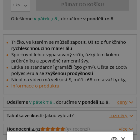
PŘIDAT DO KOŠÍKU
Odešleme
v pátek 7.8.,
doručíme
v pondělí 10.8.
Tričko, ve kterém se můžeš zapotit. Ušito z funkčního
rychleschnoucího materiálu
.
Sportovní lehce vypasovaný střih, úzký lem kolem
průkrčníku a zpevněné ramenní švy.
Látka se standardní gramáží (150 g/m²). Ušita ze 100%
polyesteru a se
zvýšenou prodyšností
.
Nicol na videu má velikost S, měří 168 cm a váží 51 kg
Informace o produktu
Odešleme
v pátek 7.8.,
doručíme
v pondělí 10.8.
ceny
Tabulka velikostí
: Jakou vybrat?
rozměry
Hodnocení:
4.91
(
57
recenzí)
více
×