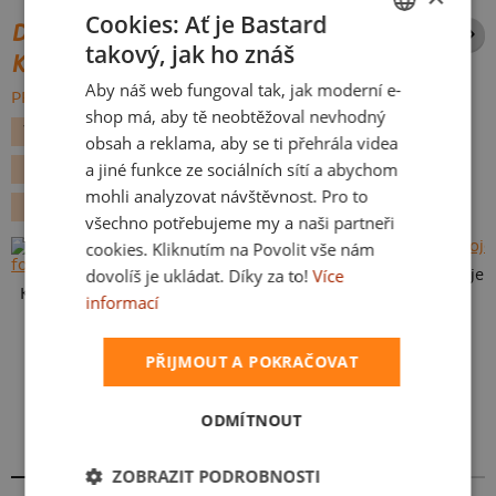
Cookies: Ať je Bastard
DALŠÍ POTISKY ZE STEJNÉ
takový, jak ho znáš
CZECH
KATEGORIE
Aby náš web fungoval tak, jak moderní e-
SLOVAK
PROCHÁZET VŠE:
shop má, aby tě neobtěžoval nevhodný
VALENTÝN
ŠKOLA
VLASTNÍ TEXT
VÁNOCE
obsah a reklama, aby se ti přehrála videa
a jiné funkce ze sociálních sítí a abychom
DEN MATEK
DEN OTCŮ
VLASTNÍ POTISK
mohli analyzovat návštěvnost. Pro to
DÁREK
PRO UČITELE
všechno potřebujeme my a naši partneři
cookies. Kliknutím na Povolit vše nám
dovolíš je ukládat. Díky za to!
Více
To je moje 
Karikatura z vlastní fotky
informací
PŘIJMOUT A POKRAČOVAT
ODMÍTNOUT
Dětské kresby - nahraj vlastní
ZOBRAZIT PODROBNOSTI