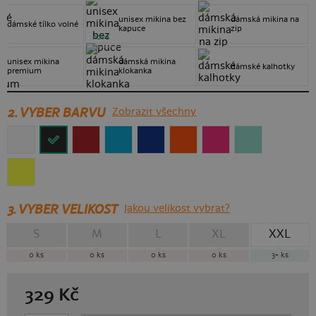
unisex mikina bez
dámská mikina na
dámské tílko volné
kapuce
zip
nové
unisex mikina
dámská mikina
dámské kalhotky
premium
klokanka
2. VYBER BARVU
Zobrazit všechny
3.
VYBER VELIKOST
Jakou velikost vybrat?
S
M
L
XL
XXL
0
ks
0
ks
0
ks
0
ks
3+
ks
329
Kč