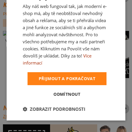
KATEGORIE
Aby náš web fungoval tak, jak moderní e-
SLOVAK
shop má, aby tě neobtěžoval nevhodný
PROCHÁZET VŠE:
obsah a reklama, aby se ti přehrála videa
SEX
VALENTÝN
NÁPISY
a jiné funkce ze sociálních sítí a abychom
mohli analyzovat návštěvnost. Pro to
všechno potřebujeme my a naši partneři
Vlastní potisk
cookies. Kliknutím na Povolit vše nám
dovolíš je ukládat. Díky za to!
Více
informací
PŘIJMOUT A POKRAČOVAT
To je moje s ženou
Prdel
ODMÍTNOUT
NEJPRODÁVANĚJŠÍ POTISKY
ZOBRAZIT PODROBNOSTI
ZOBRAZIT VŠECHNY