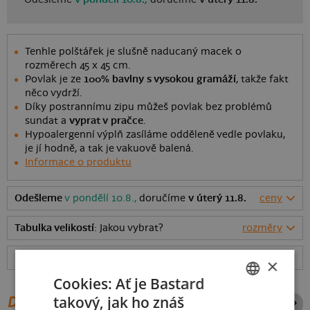
Tenhle polštářek je slušně naducaný macek o
rozměrech 45 x 45 cm.
Povlak je ze
100% bavlny s vysokou gramáží
, takže fakt
něco vydrží.
Díky postrannímu zipu můžeš povlak bez problémů
sundat a
vyprat v pračce
.
Hypoalergenní výplň zasíláme odděleně vedle povlaku,
je jí hodně, a tak je vakuově balená.
Informace o produktu
Odešleme
v pondělí 10.8.,
doručíme
v úterý 11.8.
ceny
Tabulka velikostí
: Jakou vybrat?
rozměry
Hodnocení:
4.94
(
143
recenzí)
více
×
Cookies: Ať je Bastard
takový, jak ho znáš
DALŠÍ POTISKY ZE STEJNÉ
CZECH