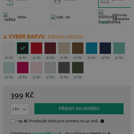
nové
kšiltovka
taška
vak
baseballka
nové
2. VYBER BARVU
Zobrazit všechny
3+ ks
3+ ks
3+ ks
3+ ks
3+ ks
3+ ks
3+ ks
3+ ks
3+ ks
3+ ks
3+ ks
3+ ks
3+ ks
3+ ks
3+ ks
399
Kč
PŘIDAT DO KOŠÍKU
+30 Kč
Prodloužit lhůtu
pro výměnu
na 40 dnů
Odešleme
v pondělí 10.8.,
doručíme
v úterý 11.8.