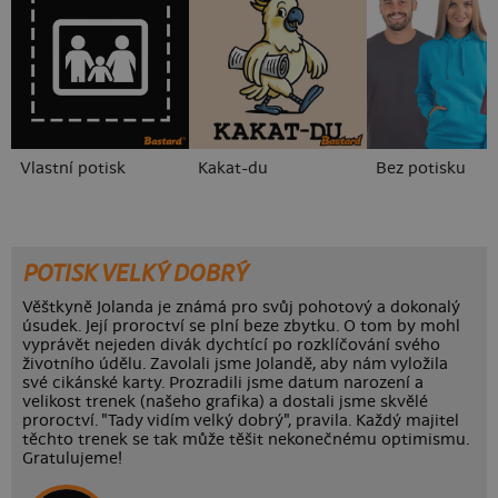
Vlastní potisk
Kakat-du
Bez potisku
POTISK VELKÝ DOBRÝ
Věštkyně Jolanda je známá pro svůj pohotový a dokonalý
úsudek. Její proroctví se plní beze zbytku. O tom by mohl
vyprávět nejeden divák dychtící po rozklíčování svého
životního údělu. Zavolali jsme Jolandě, aby nám vyložila
své cikánské karty. Prozradili jsme datum narození a
velikost trenek (našeho grafika) a dostali jsme skvělé
proroctví. "Tady vidím velký dobrý", pravila. Každý majitel
těchto trenek se tak může těšit nekonečnému optimismu.
Gratulujeme!