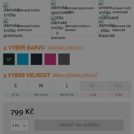
dámské sportovní
unisex tričko
dámské tričko
tričko
oversized
nové
dámské tričko
dámské tričko s
dámské tílko
premium
lemem
klasické
2. VYBER BARVU
Zobrazit všechny
3.
VYBER VELIKOST
Jakou velikost vybrat?
S
M
L
XL
XXL
3+
ks
jen 1x
ks
jen 2x
ks
0
ks
0
ks
799
Kč
PŘIDAT DO KOŠÍKU