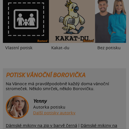
Vlastní potisk
Kakat-du
Bez potisku
POTISK VÁNOČNÍ BOROVIČKA
Na Vánoce má pravděpodobně každý doma vánoční
stromeček. Někdo smrček, někdo Borovičku.
Yenny
Autorka potisku
Další potisky autorky
Dámské mikiny na zip v barvě černá
|
Dámské mikiny na