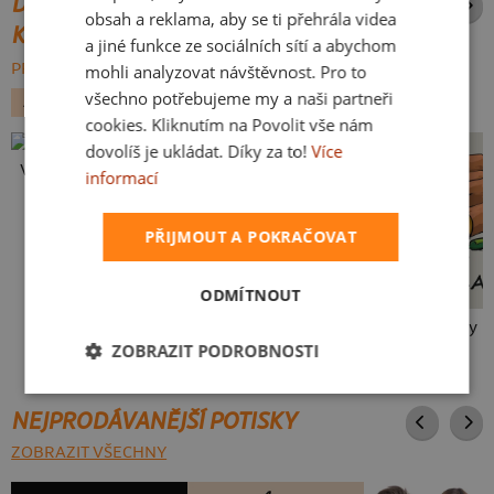
DALŠÍ POTISKY ZE STEJNÉ
obsah a reklama, aby se ti přehrála videa
KATEGORIE
a jiné funkce ze sociálních sítí a abychom
PROCHÁZET VŠE:
mohli analyzovat návštěvnost. Pro to
všechno potřebujeme my a naši partneři
ALKOHOL
VÁNOCE
cookies. Kliknutím na Povolit vše nám
dovolíš je ukládat. Díky za to!
Více
Vlastní potisk
informací
PŘIJMOUT A POKRAČOVAT
ODMÍTNOUT
Neklidný bez piva
Mám kulatiny
ZOBRAZIT PODROBNOSTI
NEJPRODÁVANĚJŠÍ POTISKY
ZOBRAZIT VŠECHNY