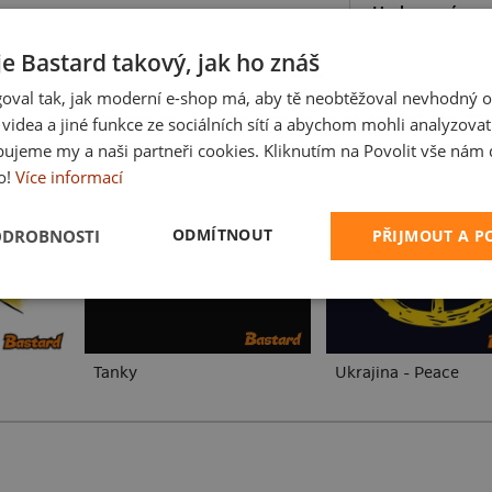
Hodnocení:
4.93
je Bastard takový, jak ho znáš
oval tak, jak moderní e-shop má, aby tě neobtěžoval nevhodný o
a videa a jiné funkce ze sociálních sítí a abychom mohli analyzova
ujeme my a naši partneři cookies. Kliknutím na Povolit vše nám d
o!
Více informací
ODMÍTNOUT
ODROBNOSTI
PŘIJMOUT A 
Tanky
Ukrajina - Peace