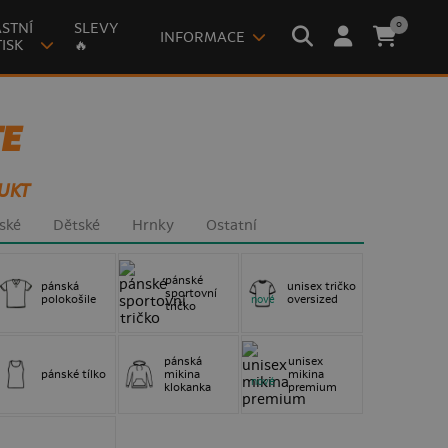
0
STNÍ
SLEVY
INFORMACE
ISK
🔥
TE
UKT
ské
Dětské
Hrnky
Ostatní
pánské
pánská
unisex tričko
sportovní
polokošile
oversized
nové
tričko
pánská
unisex
pánské tílko
mikina
mikina
nové
klokanka
premium