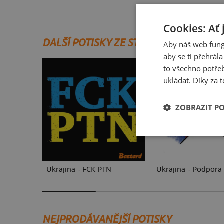
Cookies: Ať 
DALŠÍ POTISKY ZE STEJNÉ KATEGORIE
Aby náš web fung
aby se ti přehrál
to všechno potřeb
ukládat. Díky za t
ZOBRAZIT P
Ukrajina - FCK PTN
Ukrajina - Podpora
NEJPRODÁVANĚJŠÍ POTISKY