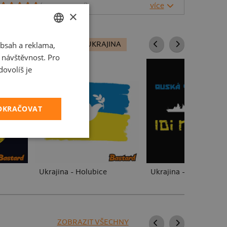
(
3023
recenzí)
více
×
bsah a reklama,
CZECH
PROCHÁZET VŠE:
UKRAJINA
t návštěvnost. Pro
SLOVAK
ovolíš je
POKRAČOVAT
Ukrajina - Holubice
Ukrajina - Lodi idi na
ZOBRAZIT VŠECHNY