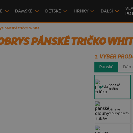
VLA
É
DÁMSKÉ
DĚTSKÉ
HRNKY
DALŠÍ
POT
rys pánské tričko White
 OBRYS PÁNSKÉ TRIČKO WHI
1. VYBER PROD
Pánské
Dám
pánské
tričko
pánské
dlouhý rukáv