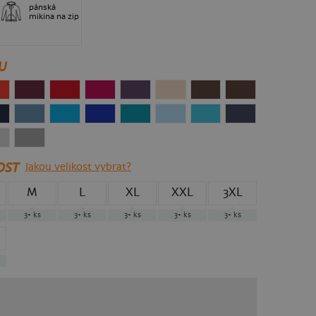
pánská
mikina na zip
U
OST
Jakou velikost vybrat?
M
L
XL
XXL
3XL
3+
ks
3+
ks
3+
ks
3+
ks
3+
ks