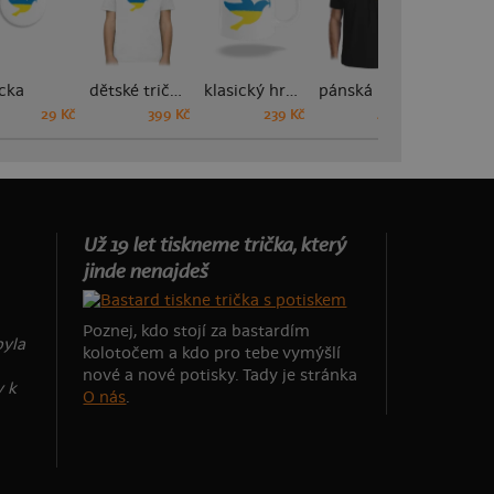
cka
dětské tričko
klasický hrnek
pánská polokošile
29 Kč
399 Kč
239 Kč
449 Kč
Už 19 let tiskneme trička, který
jinde nenajdeš
Poznej, kdo stojí za bastardím
byla
kolotočem a kdo pro tebe vymýšlí
nové a nové potisky. Tady je stránka
y k
O nás
.