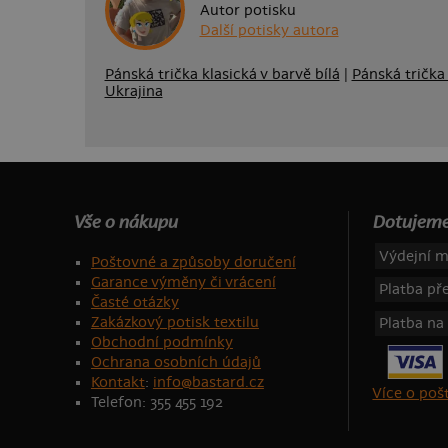
Autor potisku
Další potisky autora
Pánská trička klasická v barvě bílá
|
Pánská trička 
Ukrajina
Vše o nákupu
Dotujeme
Výdejní m
Poštovné a způsoby doručení
Garance výměny či vrácení
Platba p
Časté otázky
Zakázkový potisk textilu
Platba na
Obchodní podmínky
Ochrana osobních údajů
Kontakt
:
info@bastard.cz
Více o po
Telefon: 355 455 192