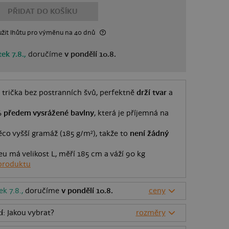
PŘIDAT DO KOŠÍKU
žit lhůtu
pro výměnu
na 40 dnů
ek 7.8.,
doručíme
v pondělí 10.8.
 trička bez postranních švů, perfektně
drží tvar
a
 předem vysrážené bavlny
, která je příjemná na
co vyšší gramáž (185 g/m²), takže to
není žádný
eu má velikost L, měří 185 cm a váží 90 kg
produktu
ek 7.8.,
doručíme
v pondělí 10.8.
ceny
í
: Jakou vybrat?
rozměry