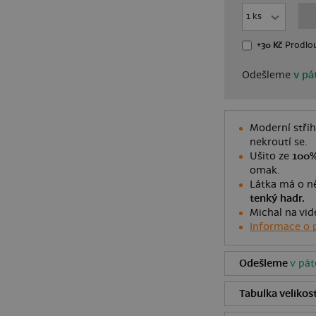
+30 Kč
Prodlou
Odešleme
v pát
Moderní střih
nekroutí se.
Ušito ze
100%
omak.
Látka má o ně
tenký hadr.
Michal na vid
Informace o 
Odešleme
v pát
Tabulka velikost