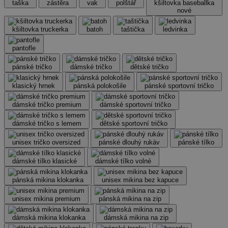
taška
zástěra
vak
polštář
kšiltovka baseballka
nové
kšiltovka truckerka
batoh
taštička
ledvinka
pantofle
pánské tričko
dámské tričko
dětské tričko
klasický hrnek
pánská polokošile
pánské sportovní tričko
dámské tričko premium
dámské sportovní tričko
dámské tričko s lemem
dětské sportovní tričko
unisex tričko oversized
pánské dlouhý rukáv
pánské tílko
dámské tílko klasické
dámské tílko volné
pánská mikina klokanka
unisex mikina bez kapuce
unisex mikina premium
pánská mikina na zip
dámská mikina klokanka
dámská mikina na zip