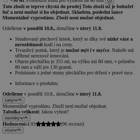
+30 Kč
Prodloužit lhůtu
pro výměnu
na 40 dnů
Toto zboží se teprve chystá do prodej
Toto zboží už je bohužel
fuč a není možné si ho objednat.
Skladem, poslední šance
Momentálně vyprodáno. Zboží není možné objednat.
Odešleme
v pondělí 10.8.,
doručíme
v úterý 11.8.
Smaltovaný plechový hrnek, který se díky své
nízké váze a
nerozbitnosti
hodí i na cesty.
Trvanlivý potisk, který je
možné mýt i v myčce
. Nahoře má
stříbrné nerezové lemování.
Objem plecháčku je 355 ml, na výšku má 80 mm, v průměru
80 mm a váží jen 130 gramů.
Potisknuto z jedné strany plecháčku pro držení v pravé ruce.
Informace o produktu
Odešleme
v pondělí 10.8.,
doručíme
v úterý 11.8.
ceny
Momentálně vyprodáno. Zboží není možné objednat.
Tabulka velikostí
: Jakou vybrat?
rozměry
Hodnocení:
4.93
(
96
recenzí)
více