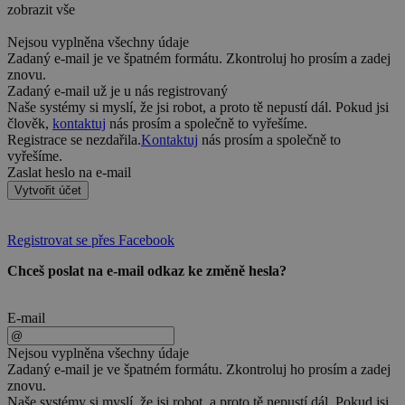
zobrazit vše
Nejsou vyplněna všechny údaje
Zadaný e-mail je ve špatném formátu. Zkontroluj ho prosím a zadej
znovu.
Zadaný e-mail už je u nás registrovaný
Naše systémy si myslí, že jsi robot, a proto tě nepustí dál. Pokud jsi
člověk,
kontaktuj
nás prosím a společně to vyřešíme.
Registrace se nezdařila.
Kontaktuj
nás prosím a společně to
vyřešíme.
Zaslat heslo na e-mail
Vytvořit účet
Registrovat se přes Facebook
Chceš poslat na e-mail odkaz ke změně hesla?
E-mail
Nejsou vyplněna všechny údaje
Zadaný e-mail je ve špatném formátu. Zkontroluj ho prosím a zadej
znovu.
Naše systémy si myslí, že jsi robot, a proto tě nepustí dál. Pokud jsi