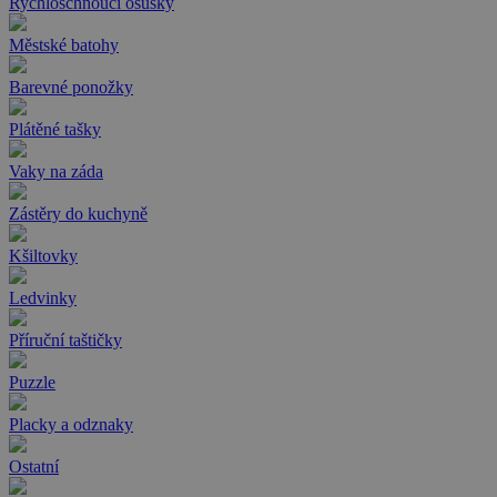
Rychloschnoucí osušky
Městské batohy
Barevné ponožky
Plátěné tašky
Vaky na záda
Zástěry do kuchyně
Kšiltovky
Ledvinky
Příruční taštičky
Puzzle
Placky a odznaky
Ostatní