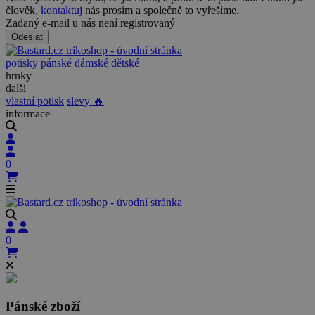
člověk,
kontaktuj
nás prosím a společně to vyřešíme.
Zadaný e-mail u nás není registrovaný
Odeslat
potisky
pánské
dámské
dětské
hrnky
další
vlastní potisk
slevy 🔥
informace
0
0
Pánské zboží