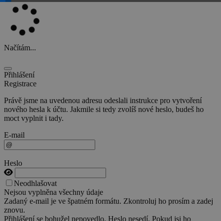
Načítám...
Přihlášení
Registrace
Právě jsme na uvedenou adresu odeslali instrukce pro vytvoření
nového hesla k účtu. Jakmile si tedy zvolíš nové heslo, budeš ho
moct vyplnit i tady.
E-mail
Heslo
Neodhlašovat
Nejsou vyplněna všechny údaje
Zadaný e-mail je ve špatném formátu. Zkontroluj ho prosím a zadej
znovu.
Přihlášení se bohužel nepovedlo. Heslo nesedí. Pokud jsi ho