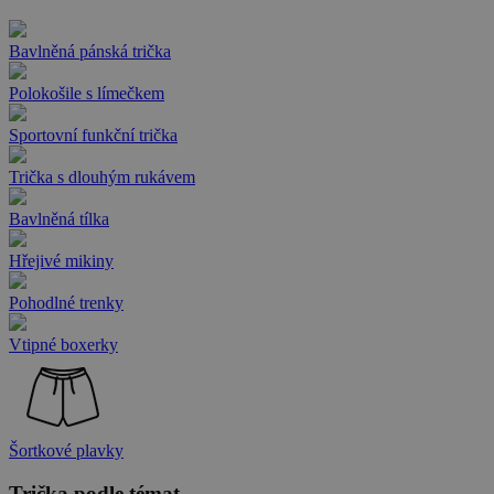
Bavlněná pánská trička
Polokošile s límečkem
Sportovní funkční trička
Trička s dlouhým rukávem
Bavlněná tílka
Hřejivé mikiny
Pohodlné trenky
Vtipné boxerky
Šortkové plavky
Trička podle témat