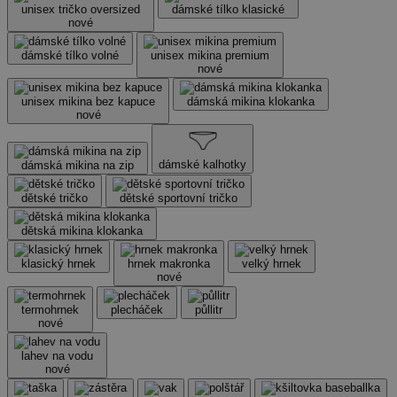
unisex tričko oversized
dámské tílko klasické
nové
dámské tílko volné
unisex mikina premium
nové
unisex mikina bez kapuce
dámská mikina klokanka
nové
dámské kalhotky
dámská mikina na zip
dětské tričko
dětské sportovní tričko
dětská mikina klokanka
klasický hrnek
hrnek makronka
velký hrnek
nové
termohrnek
plecháček
půllitr
nové
lahev na vodu
nové