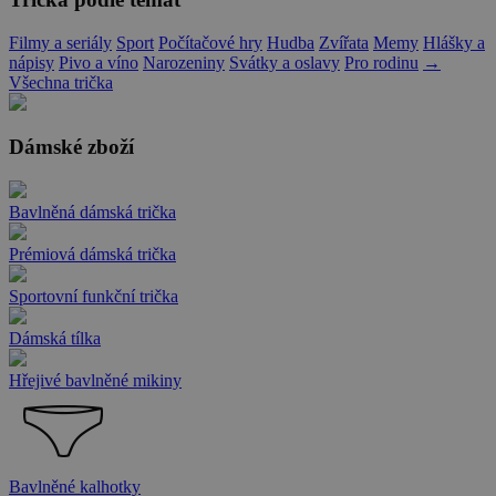
Filmy a seriály
Sport
Počítačové hry
Hudba
Zvířata
Memy
Hlášky a
nápisy
Pivo a víno
Narozeniny
Svátky a oslavy
Pro rodinu
→
Všechna trička
Dámské zboží
Bavlněná dámská trička
Prémiová dámská trička
Sportovní funkční trička
Dámská tílka
Hřejivé bavlněné mikiny
Bavlněné kalhotky