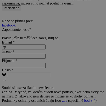
zapomněl/a, můžeš si ho nechat poslat na e-mail.
Přihlásit se
Nebo se přihlas přes:
facebook
Zapomenuté heslo?
Pokud ještě nemáš účet,
zaregistruj se
.
E-mail *
Jméno *
Příjmení *
Heslo *
Souhlasím se zasíláním newsletteru
zhruba 1x týdně, ve kterém budou nové potisky, akce nebo slevy mě
na míru. Z takového newsletteru je možné se kdykoliv odhlásit.
Podmínky ochrany osobních údajů jsou
zde
(speciálně
bod 3.4
).