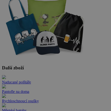
Další zboží
Naducané polštáře
Pantofle na doma
Rychloschnoucí osušky
Městské batohy