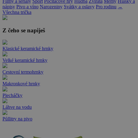
Filmy a seriály
Sport
Počítačové hry
Hudba
Zvířata
Memy
Hlášky a
nápisy
Pivo a víno
Narozeniny
Svátky a oslavy
Pro rodinu
→
Všechna trička
Z čeho se napiješ
Klasické keramické hrnky
Velké keramické hrnky
Cestovní termohrnky
Makronkové hrnky
Plecháčky
Láhve na vodu
Půllitry na pivo