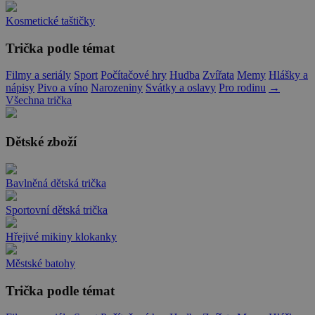
Kosmetické taštičky
Trička podle témat
Filmy a seriály
Sport
Počítačové hry
Hudba
Zvířata
Memy
Hlášky a
nápisy
Pivo a víno
Narozeniny
Svátky a oslavy
Pro rodinu
→
Všechna trička
Dětské zboží
Bavlněná dětská trička
Sportovní dětská trička
Hřejivé mikiny klokanky
Městské batohy
Trička podle témat