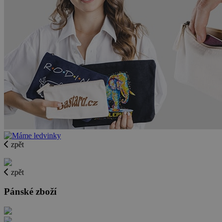
zpět
zpět
Pánské zboží