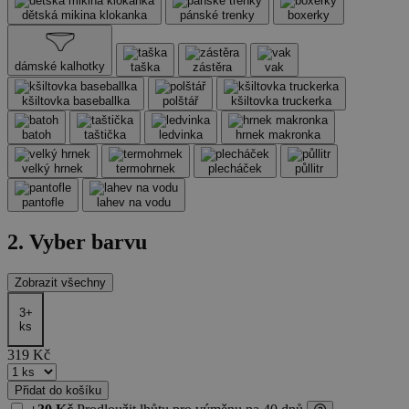
dětská mikina klokanka
pánské trenky
boxerky
dámské kalhotky
taška
zástěra
vak
kšiltovka baseballka
polštář
kšiltovka truckerka
batoh
taštička
ledvinka
hrnek makronka
velký hrnek
termohrnek
plecháček
půllitr
pantofle
lahev na vodu
2. Vyber barvu
Zobrazit všechny
3+
ks
319
Kč
Přidat do košíku