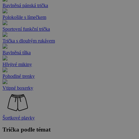
Bavlněná pánská trička
Polokošile s límečkem
Sportovní funkční trička
Trička s dlouhým rukávem
Bavlněná tílka
Hřejivé mikiny
Pohodlné trenky
Vtipné boxerky
Šortkové plavky
Trička podle témat