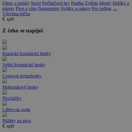
Filmy a seriály
Sport
Počítačové hry
Hudba
Zvířata
Memy
Hlášky a
nápisy
Pivo a víno
Narozeniny
Svátky a oslavy
Pro rodinu
→
Všechna trička
zpět
Z čeho se napiješ
Klasické keramické hrnky
Velké keramické hrnky
Cestovní termohrnky
Makronkové hrnky
Plecháčky
Láhve na vodu
Půllitry na pivo
zpět