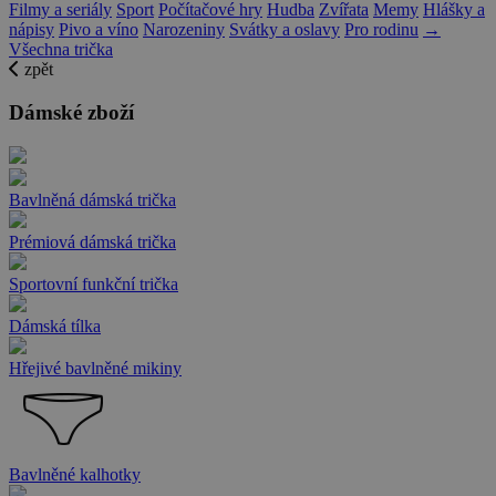
Filmy a seriály
Sport
Počítačové hry
Hudba
Zvířata
Memy
Hlášky a
nápisy
Pivo a víno
Narozeniny
Svátky a oslavy
Pro rodinu
→
Všechna trička
zpět
Dámské zboží
Bavlněná dámská trička
Prémiová dámská trička
Sportovní funkční trička
Dámská tílka
Hřejivé bavlněné mikiny
Bavlněné kalhotky