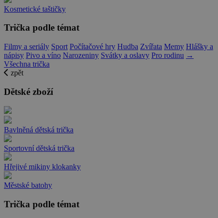
Kosmetické taštičky
Trička podle témat
Filmy a seriály
Sport
Počítačové hry
Hudba
Zvířata
Memy
Hlášky a
nápisy
Pivo a víno
Narozeniny
Svátky a oslavy
Pro rodinu
→
Všechna trička
zpět
Dětské zboží
Bavlněná dětská trička
Sportovní dětská trička
Hřejivé mikiny klokanky
Městské batohy
Trička podle témat