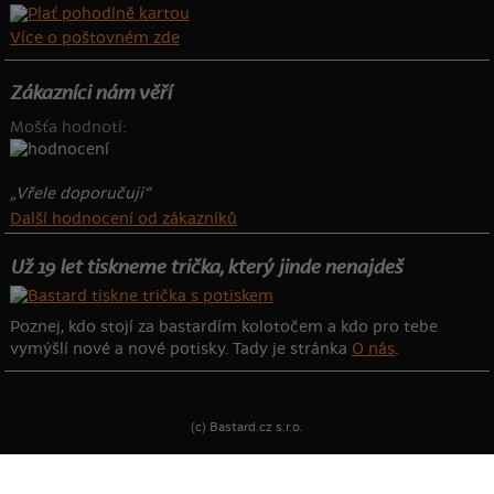
Více o poštovném zde
Zákazníci nám věří
Mošťa hodnotí:
„Vřele doporučuji“
Další hodnocení od zákazníků
Už 19 let tiskneme trička, který jinde nenajdeš
Poznej, kdo stojí za bastardím kolotočem a kdo pro tebe
vymýšlí nové a nové potisky. Tady je stránka
O nás
.
(c) Bastard.cz s.r.o.