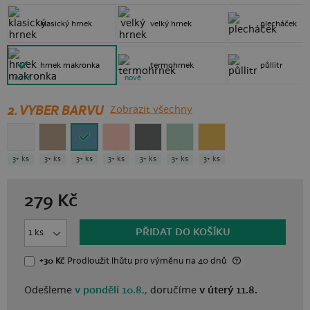
klasický hrnek
velký hrnek
plecháček
hrnek makronka
termohrnek
půllitr
nové
nové
2. VYBER BARVU
Zobrazit všechny
3+ ks
3+ ks
3+ ks
3+ ks
3+ ks
3+ ks
3+ ks
279
Kč
PŘIDAT DO KOŠÍKU
+30 Kč
Prodloužit lhůtu
pro výměnu
na 40 dnů
Odešleme
v pondělí 10.8.,
doručíme
v úterý 11.8.