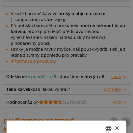
Veselé barevné kávové
hrnky o objemu 200 ml
(=cappuccino) a váze 230 g.
Při potisku barevného hrnku
není možné tisknout bílou
barvou
, proto ji pro lepší představu rovnou
vynecháváme v našem náhledu. Bílý hrnek má
plnobarevný potisk.
Hrnky je možné mýt v myčce, náš potisk vydrží. Tisk je z
jedné z strany z pohledu pro praváky.
Informace o produktu
Odešleme
v pondělí 10.8.,
doručíme
v úterý 11.8.
ceny
Tabulka velikostí
: Jakou vybrat?
rozměry
Hodnocení:
4.69
(
64
recenzí)
více
DALŠÍ POTISKY ZE STEJNÉ
×
KATEGORIE