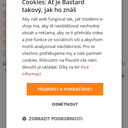
Cookies: Ať je Bastard
PROCHÁZET VŠE:
takový, jak ho znáš
CZECH
GEEK
GAMING
NAROZENINOVÁ
Aby náš web fungoval tak, jak moderní e-
SLOVAK
PRO BABIČKU A DĚDU
VLASTNÍ POTISK
shop má, aby tě neobtěžoval nevhodný
obsah a reklama, aby se ti přehrála videa
RETRO HRY
NAROZENINY 30
NAROZENINY 40
a jiné funkce ze sociálních sítí a abychom
NAROZENINY 50
NAROZENINY 60
mohli analyzovat návštěvnost. Pro to
všechno potřebujeme my a naši partneři
NAROZENINY 70
cookies. Kliknutím na Povolit vše nám
dovolíš je ukládat. Díky za to!
Více
Vlastní potisk
informací
Karikatura z vlastní fotky
PŘIJMOUT A POKRAČOVAT
ODMÍTNOUT
ZOBRAZIT PODROBNOSTI