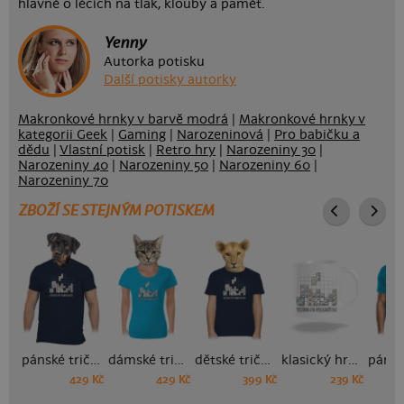
hlavně o lécích na tlak, klouby a paměť.
Yenny
Autorka potisku
Další potisky autorky
Makronkové hrnky v barvě modrá
|
Makronkové hrnky v
kategorii Geek
|
Gaming
|
Narozeninová
|
Pro babičku a
dědu
|
Vlastní potisk
|
Retro hry
|
Narozeniny 30
|
Narozeniny 40
|
Narozeniny 50
|
Narozeniny 60
|
Narozeniny 70
ZBOŽÍ SE STEJNÝM POTISKEM
pánské tričko
dámské tričko
dětské tričko
klasický hrnek
429 Kč
429 Kč
399 Kč
239 Kč