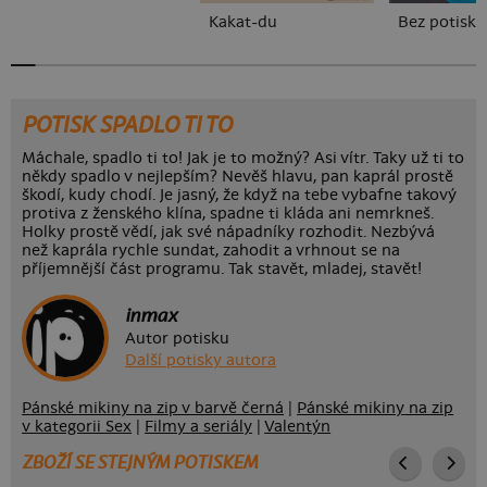
Kakat-du
Bez potisku
POTISK SPADLO TI TO
Máchale, spadlo ti to! Jak je to možný? Asi vítr. Taky už ti to
někdy spadlo v nejlepším? Nevěš hlavu, pan kaprál prostě
škodí, kudy chodí. Je jasný, že když na tebe vybafne takový
protiva z ženského klína, spadne ti kláda ani nemrkneš.
Holky prostě vědí, jak své nápadníky rozhodit. Nezbývá
než kaprála rychle sundat, zahodit a vrhnout se na
příjemnější část programu. Tak stavět, mladej, stavět!
inmax
Autor potisku
Další potisky autora
Pánské mikiny na zip v barvě černá
|
Pánské mikiny na zip
v kategorii Sex
|
Filmy a seriály
|
Valentýn
ZBOŽÍ SE STEJNÝM POTISKEM