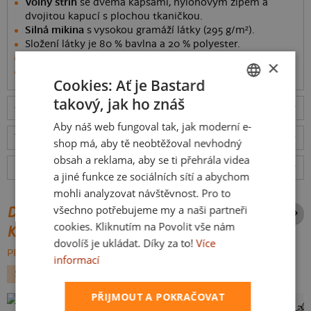
Volný střih
se dvěma kapsami, nylonovým zipem a
dvojitou kapucí s plochou tkaničkou.
Silná mikina
s vysokou gramáží látky (295 g/m²).
Složení látky je 80 % bavlna a 20 % polyester.
Honza na videu má velikost M, měří 184 cm a váží 80 kg
×
Informace o produktu
Cookies: Ať je Bastard
takový, jak ho znáš
CZECH
Odešleme
v pondělí 10.8.,
doručíme
v úterý 11.8.
ceny
Aby náš web fungoval tak, jak moderní e-
SLOVAK
Tabulka velikostí
: Jakou vybrat?
rozměry
shop má, aby tě neobtěžoval nevhodný
obsah a reklama, aby se ti přehrála videa
Hodnocení:
4.98
(
89
recenzí)
více
a jiné funkce ze sociálních sítí a abychom
mohli analyzovat návštěvnost. Pro to
všechno potřebujeme my a naši partneři
DALŠÍ POTISKY ZE STEJNÉ
cookies. Kliknutím na Povolit vše nám
KATEGORIE
dovolíš je ukládat. Díky za to!
Více
PROCHÁZET VŠE:
informací
SEX
FILMY A SERIÁLY
VALENTÝN
PŘIJMOUT A POKRAČOVAT