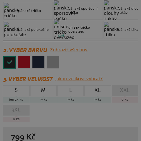
pánské sportovní
pánské dlou
pánské tričko
tričko
rukáv
unisex tričko
pánská polokošile
pánské tílko
oversized
nové
2. VYBER BARVU
Zobrazit všechny
3.
VYBER VELIKOST
Jakou velikost vybrat?
S
M
L
XL
XXL
jen 2x
ks
3+
ks
3+
ks
3+
ks
0
ks
3XL
0
ks
799
Kč