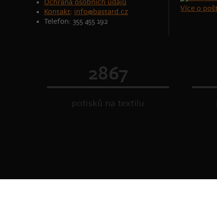
Ochrana osobních údajů
Více o po
Kontakt
:
info@bastard.cz
Telefon: 355 455 192
2867
potisků na textilu