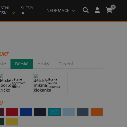
0
STNÍ
SLEVY
INFORMACE
ISK
🔥
UKT
ské
Dětské
Hrnky
Ostatní
dětské
dětská
sportovní
mikina
tričko
klokanka
U