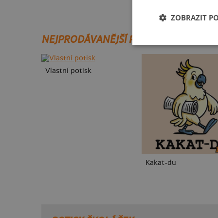
ZOBRAZIT P
NEJPRODÁVANĚJŠÍ POTISKY
Vlastní potisk
Kakat-du