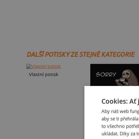
DALŠÍ POTISKY ZE STEJNÉ KATEGORIE
Vlastní potisk
Cookies: Ať 
Aby náš web fung
aby se ti přehrál
to všechno potřeb
ukládat. Díky za t
V pressu