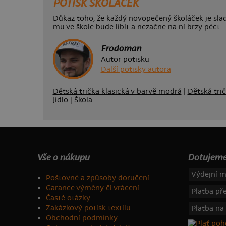
POTISK ŠKOLÁČEK
Důkaz toho, že každý novopečený školáček je slad
mu ve škole bude líbit a nezačne na ni brzy péct.
Frodoman
Autor potisku
Další potisky autora
Dětská trička klasická v barvě modrá
|
Dětská trič
Jídlo
|
Škola
Vše o nákupu
Dotujeme
Výdejní m
Poštovné a způsoby doručení
Garance výměny či vrácení
Platba p
Časté otázky
Zakázkový potisk textilu
Platba na
Obchodní podmínky