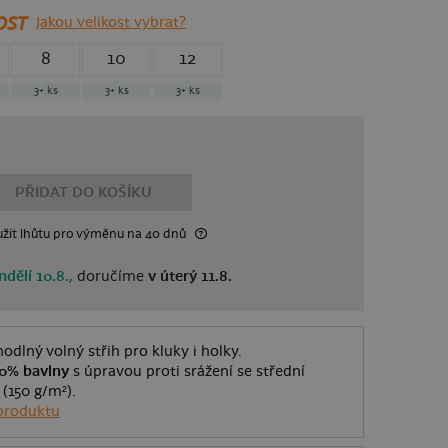
OST
Jakou velikost vybrat?
8
10
12
3+
ks
3+
ks
3+
ks
PŘIDAT DO KOŠÍKU
žit lhůtu
pro výměnu
na 40 dnů
ndělí 10.8.,
doručíme
v úterý 11.8.
odlný volný střih pro kluky i holky.
0% bavlny
s úpravou proti srážení se střední
 (150 g/m²).
produktu