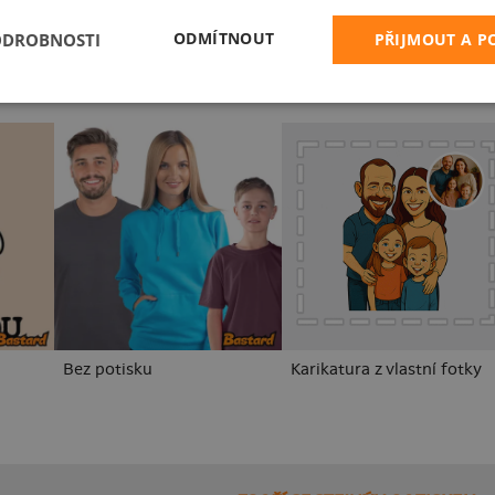
ODMÍTNOUT
ODROBNOSTI
PŘIJMOUT A 
Bez potisku
Karikatura z vlastní fotky