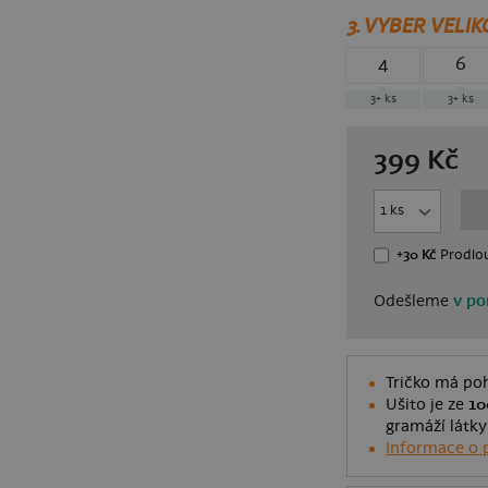
3.
VYBER VELIK
4
6
3+
ks
3+
ks
399
Kč
+30 Kč
Prodlou
Odešleme
v po
Tričko má poh
Ušito je ze
10
gramáží látky
Informace o 