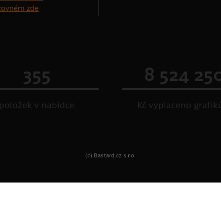
štovném zde
355
8 524 25
položek v nabídce
Kč vyplaceno grafi
(c) Bastard.cz s.r.o.