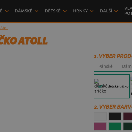
VLA
É
DÁMSKÉ
DĚTSKÉ
HRNKY
DALŠÍ
POT
Atoll
ČKO ATOLL
1. VYBER PROD
Pánské
Dám
dětské tričko
2. VYBER BARV