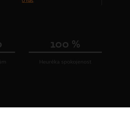
O nás
.
0
100 %
kům
Heuréka spokojenost