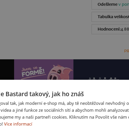
Odešleme
v pon
Tabulka velikost
Hodnocení:
4.8
PR
je Bastard takový, jak ho znáš
oval tak, jak moderní e-shop má, aby tě neobtěžoval nevhodný o
a videa a jiné funkce ze sociálních sítí a abychom mohli analyzova
ujeme my a naši partneři cookies. Kliknutím na Povolit vše nám d
o!
Více informací
Ve formě
Cimrman: Debil, blbeček