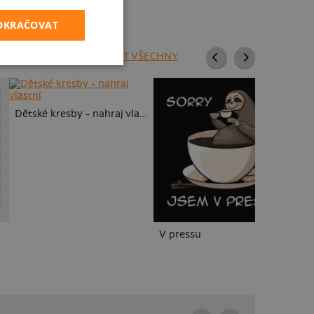
POKRAČOVAT
ZOBRAZIT VŠECHNY
Dětské kresby - nahraj vlastní
V pressu
B1