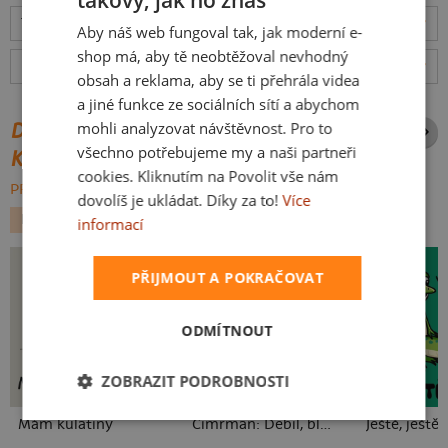
takový, jak ho znáš
CZECH
Tabulka velikostí
: Jakou vybrat?
rozměry
Aby náš web fungoval tak, jak moderní e-
SLOVAK
shop má, aby tě neobtěžoval nevhodný
Hodnocení:
4.93
(
3038
recenzí)
více
obsah a reklama, aby se ti přehrála videa
a jiné funkce ze sociálních sítí a abychom
mohli analyzovat návštěvnost. Pro to
DALŠÍ POTISKY ZE STEJNÉ
všechno potřebujeme my a naši partneři
KATEGORIE
cookies. Kliknutím na Povolit vše nám
PROCHÁZET VŠE:
dovolíš je ukládat. Díky za to!
Více
LÁSKA
VELIKONOCE
PŘÍLEŽITOSTI
informací
PŘIJMOUT A POKRAČOVAT
ODMÍTNOUT
ZOBRAZIT PODROBNOSTI
Mám kulatiny
Cimrman: Debil, blbeček
Ještě, ještě