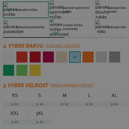
pánské sportovní
pánské dlou
pánské tričko
tričko
rukáv
unisex tričko
pánská polokošile
pánské tílko
oversized
nové
2. VYBER BARVU
Zobrazit všechny
3.
VYBER VELIKOST
Jakou velikost vybrat?
XS
S
M
L
XL
3+
ks
3+
ks
3+
ks
3+
ks
3+
ks
XXL
3XL
3+
ks
3+
ks