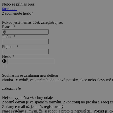
Nebo se přihlas přes:
facebook
Zapomenuté heslo?
Pokud ještě nemáš účet,
zaregistruj se
.
E-mail *
Jméno *
Příjmení *
Heslo *
Souhlasím se zasíláním newsletteru
zhruba 1x týdně, ve kterém budou nové potisky, akce nebo slevy mě 
zobrazit vše
Nejsou vyplněna všechny údaje
Zadaný e-mail je ve špatném formátu. Zkontroluj ho prosím a zadej z
Zadaný e-mail už je u nás registrovaný
Naše systémy si myslí, že jsi robot, a proto tě nepustí dál. Pokud jsi č