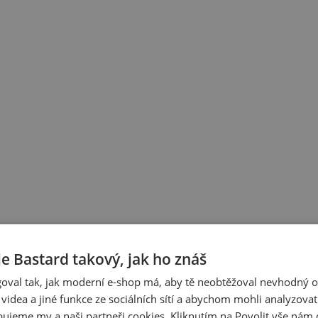
je Bastard takový, jak ho znáš
oval tak, jak moderní e-shop má, aby tě neobtěžoval nevhodný o
a videa a jiné funkce ze sociálních sítí a abychom mohli analyzova
ujeme my a naši partneři cookies. Kliknutím na Povolit vše nám d