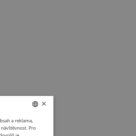
×
bsah a reklama,
CZECH
t návštěvnost. Pro
SLOVAK
ovolíš je