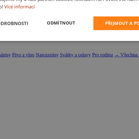
o!
Více informací
ODMÍTNOUT
ODROBNOSTI
PŘIJMOUT A 
nápisy
Pivo a víno
Narozeniny
Svátky a oslavy
Pro rodinu
→ Všechna t