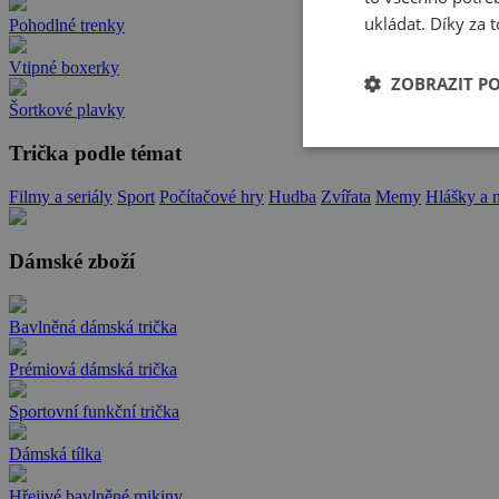
ukládat. Díky za t
Pohodlné trenky
Vtipné boxerky
ZOBRAZIT P
Šortkové plavky
Trička podle témat
Filmy a seriály
Sport
Počítačové hry
Hudba
Zvířata
Memy
Hlášky a 
Dámské zboží
Bavlněná dámská trička
Prémiová dámská trička
Sportovní funkční trička
Dámská tílka
Hřejivé bavlněné mikiny