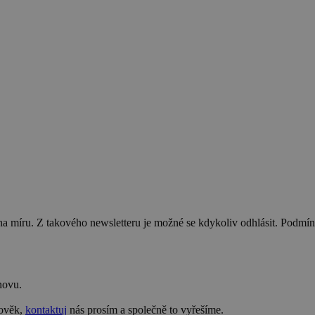
na míru. Z takového newsletteru je možné se kdykoliv odhlásit. Podmí
novu.
lověk,
kontaktuj
nás prosím a společně to vyřešíme.