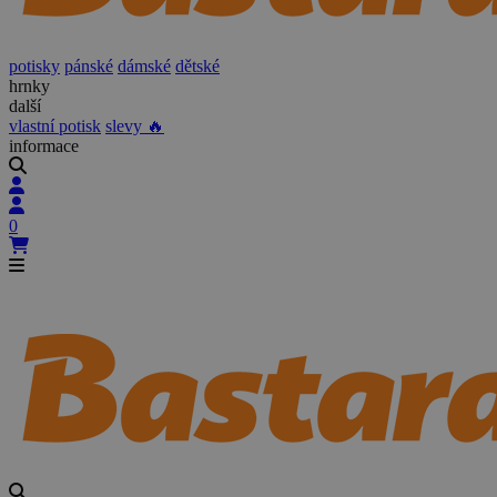
potisky
pánské
dámské
dětské
hrnky
další
vlastní potisk
slevy 🔥
informace
0