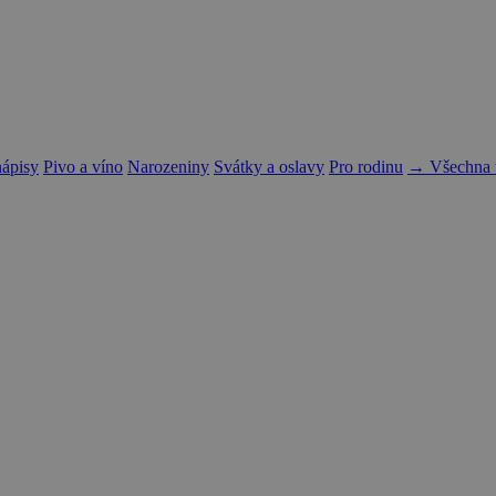
nápisy
Pivo a víno
Narozeniny
Svátky a oslavy
Pro rodinu
→ Všechna t