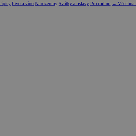
nápisy
Pivo a víno
Narozeniny
Svátky a oslavy
Pro rodinu
→ Všechna t