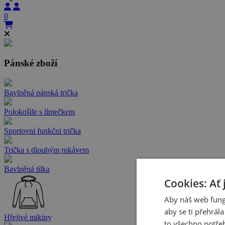
0
Pánské zboží
Bavlněná pánská trička
Polokošile s límečkem
Sportovní funkční trička
Trička s dlouhým rukávem
Bavlněná tílka
Cookies: Ať 
Aby náš web fung
aby se ti přehrál
Hřejivé mikiny
to všechno potřeb