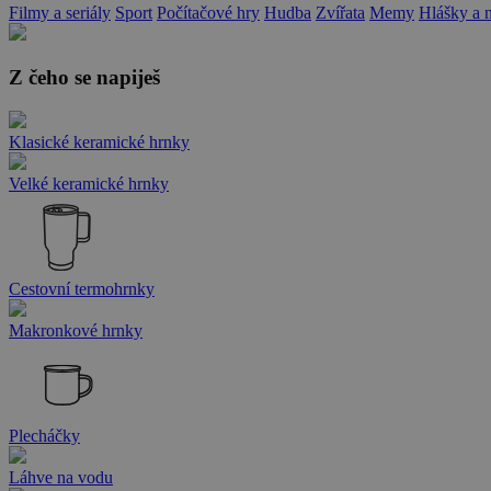
Filmy a seriály
Sport
Počítačové hry
Hudba
Zvířata
Memy
Hlášky a 
Z čeho se napiješ
Klasické keramické hrnky
Velké keramické hrnky
Cestovní termohrnky
Makronkové hrnky
Plecháčky
Láhve na vodu