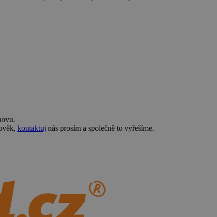
novu.
lověk,
kontaktuj
nás prosím a společně to vyřešíme.