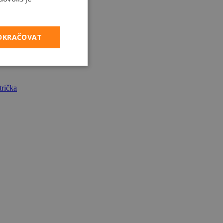
POKRAČOVAT
rička