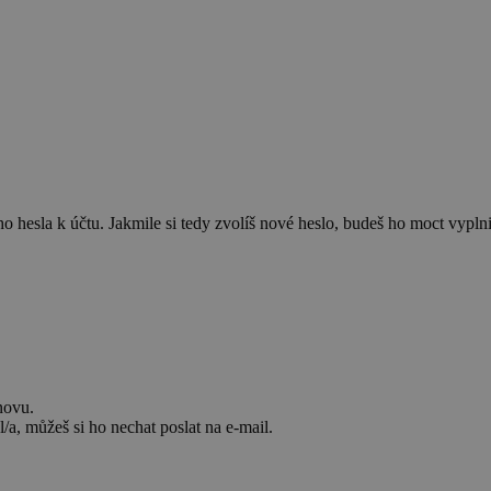
 hesla k účtu. Jakmile si tedy zvolíš nové heslo, budeš ho moct vyplnit
novu.
/a, můžeš si ho nechat poslat na e-mail.