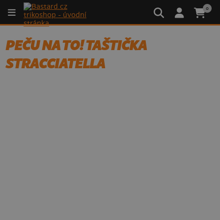
0
PEČU NA TO! TAŠTIČKA
STRACCIATELLA