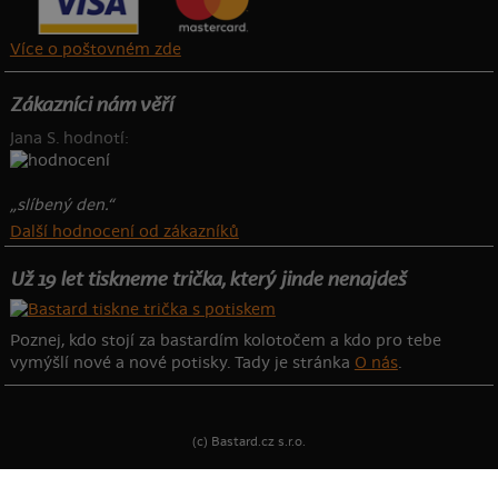
Více o poštovném zde
Zákazníci nám věří
Jana S. hodnotí:
„slíbený den.“
Další hodnocení od zákazníků
Už 19 let tiskneme trička, který jinde nenajdeš
Poznej, kdo stojí za bastardím kolotočem a kdo pro tebe
vymýšlí nové a nové potisky. Tady je stránka
O nás
.
(c) Bastard.cz s.r.o.