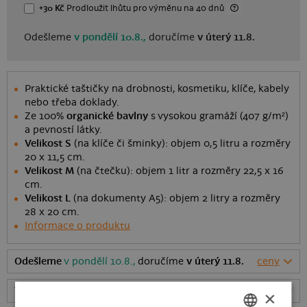
+30 Kč
Prodloužit lhůtu
pro výměnu
na 40 dnů
Odešleme
v pondělí 10.8.,
doručíme
v úterý 11.8.
Praktické taštičky na drobnosti, kosmetiku, klíče, kabely
nebo třeba doklady.
Ze 100%
organické bavlny
s vysokou gramáží (407 g/m²)
a pevností látky.
Velikost S
(na klíče či šminky): objem 0,5 litru a rozměry
20 x 11,5 cm.
Velikost M
(na čtečku): objem 1 litr a rozměry 22,5 x 16
cm.
Velikost L
(na dokumenty A5): objem 2 litry a rozměry
28 x 20 cm.
Informace o produktu
Odešleme
v pondělí 10.8.,
doručíme
v úterý 11.8.
ceny
Tabulka velikostí
: Jakou vybrat?
rozměry
×