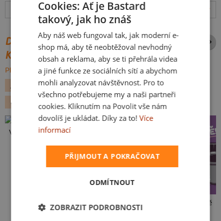
Cookies: Ať je Bastard
Hodnocení:
4.97
(
110
recenzí)
více
takový, jak ho znáš
CZECH
Aby náš web fungoval tak, jak moderní e-
SLOVAK
DALŠÍ POTISKY ZE STEJNÉ
shop má, aby tě neobtěžoval nevhodný
KATEGORIE
obsah a reklama, aby se ti přehrála videa
a jiné funkce ze sociálních sítí a abychom
PROCHÁZET VŠE:
mohli analyzovat návštěvnost. Pro to
JÍDLO
KÁVA
VELIKONOCE
VÁNOCE
všechno potřebujeme my a naši partneři
KANCELÁŘSKÉ
cookies. Kliknutím na Povolit vše nám
dovolíš je ukládat. Díky za to!
Více
informací
Vlastní potisk
PŘIJMOUT A POKRAČOVAT
ODMÍTNOUT
V pressu
Ve formě
ZOBRAZIT PODROBNOSTI