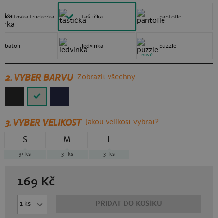
kšiltovka truckerka
taštička
pantofle
batoh
ledvinka
puzzle
nové
2. VYBER BARVU
Zobrazit všechny
3.
VYBER VELIKOST
Jakou velikost vybrat?
S
M
L
3+
ks
3+
ks
3+
ks
169
Kč
PŘIDAT DO KOŠÍKU