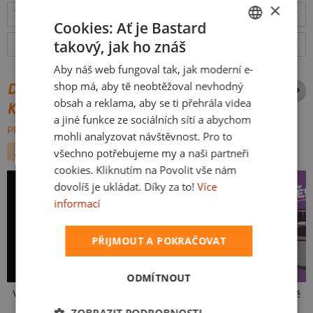
×
Tabulka velikostí
: Jakou vybrat?
rozměry
Cookies: Ať je Bastard
takový, jak ho znáš
Hodnocení:
4.81
(
99
recenzí)
více
CZECH
Aby náš web fungoval tak, jak moderní e-
SLOVAK
shop má, aby tě neobtěžoval nevhodný
DALŠÍ POTISKY ZE STEJNÉ
obsah a reklama, aby se ti přehrála videa
KATEGORIE
a jiné funkce ze sociálních sítí a abychom
PROCHÁZET VŠE:
mohli analyzovat návštěvnost. Pro to
JÍDLO
NÁPISY
ŘEZNÍCI
všechno potřebujeme my a naši partneři
cookies. Kliknutím na Povolit vše nám
dovolíš je ukládat. Díky za to!
Více
To je moje s ženou
informací
PŘIJMOUT A POKRAČOVAT
ODMÍTNOUT
V pressu
Ve formě
ZOBRAZIT PODROBNOSTI