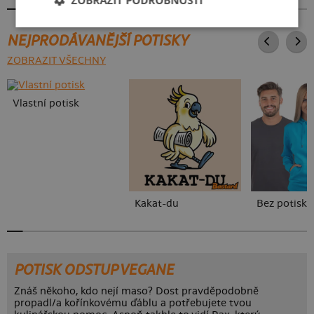
NEJPRODÁVANĚJŠÍ POTISKY
ZOBRAZIT VŠECHNY
Vlastní potisk
Kakat-du
Bez potisku
POTISK ODSTUP VEGANE
Znáš někoho, kdo nejí maso? Dost pravděpodobně
propadl/a kořínkovému ďáblu a potřebujete tvou