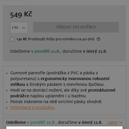
549
Kč
PŘIDAT DO KOŠÍKU
+30 Kč
Prodloužit lhůtu
pro výměnu
na 40 dnů
Odešleme
v pondělí 10.8.,
doručíme
v úterý 11.8.
Gumové pantofle (podrážka z PVC a páska z
polyuretanu) s
ergonomicky tvarovanou robustní
stélkou
a širokým páskem s otevřenou špičkou.
Hodí se na domácí nošení, ale díky své
protiskluzové
podrážce
najdou uplatnění i u bazénu.
Potisk tiskneme na obě svrchní pásky shodně.
Informace o produktu
Odešleme
v pondělí 10.8.,
doručíme
v úterý 11.8.
ceny