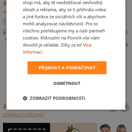
shop má, aby tě neobtěžoval nevhodný
KATEGORIE
obsah a reklama, aby se ti přehrála videa
PROCHÁZET VŠE:
a jiné funkce ze sociálních sítí a abychom
AUTO MOTO
JÍDLO
DEN OTCŮ
mohli analyzovat návštěvnost. Pro to
všechno potřebujeme my a naši partneři
cookies. Kliknutím na Povolit vše nám
Vlastní potisk
dovolíš je ukládat. Díky za to!
Více
Karikatura z vlastní fotky
informací
PŘIJMOUT A POKRAČOVAT
ODMÍTNOUT
ZOBRAZIT PODROBNOSTI
NEJPRODÁVANĚJŠÍ POTISKY
ZOBRAZIT VŠECHNY