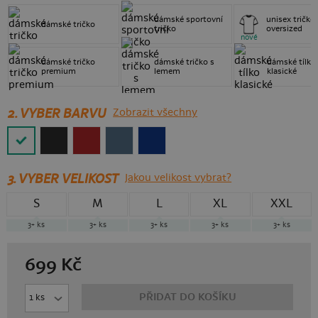
dámské sportovní
unisex tričko
dámské tričko
tričko
oversized
nové
dámské tričko
dámské tričko s
dámské tílko
premium
lemem
klasické
2. VYBER BARVU
Zobrazit všechny
3.
VYBER VELIKOST
Jakou velikost vybrat?
S
M
L
XL
XXL
3+
ks
3+
ks
3+
ks
3+
ks
3+
ks
699
Kč
PŘIDAT DO KOŠÍKU