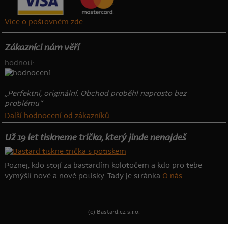
Více o poštovném zde
Zákazníci nám věří
hodnotí:
„Perfektní, originální. Obchod proběhl naprosto bez
problému“
Další hodnocení od zákazníků
Už 19 let tiskneme trička, který jinde nenajdeš
Poznej, kdo stojí za bastardím kolotočem a kdo pro tebe
vymýšlí nové a nové potisky. Tady je stránka
O nás
.
(c) Bastard.cz s.r.o.