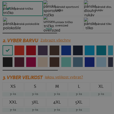
pánské sportovní
pánské dlou
pánské tričko
tričko
rukáv
unisex tričko
pánská polokošile
pánské tílko
oversized
nové
2. VYBER BARVU
Zobrazit všechny
3.
VYBER VELIKOST
Jakou velikost vybrat?
XS
S
M
L
XL
3+
ks
3+
ks
3+
ks
3+
ks
3+
ks
XXL
3XL
4XL
5XL
3+
ks
3+
ks
3+
ks
3+
ks