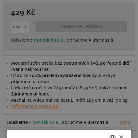
429
Kč
PŘIDAT DO KOŠÍKU
Odešleme
v pondělí 10.8.,
doručíme
v úterý 11.8.
Moderní střih trička bez postranních švů, perfektně
drží
tvar
a nekroutí se.
Ušito ze
100% předem vysrážené bavlny
, která je
příjemná na omak.
Látka má o něco vyšší gramáž (185 g/m²), takže to
není
žádný tenký hadr.
Michal na videu má velikost L, měří 185 cm a váží 90 kg
Informace o produktu
Odešleme
v pondělí 10.8.,
doručíme
v úterý 11.8.
ceny
×
Tabulka velikostí
: Jakou vybrat?
rozměry