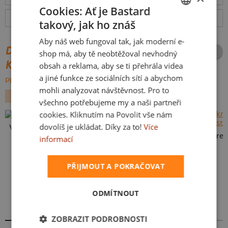
Cookies: Ať je Bastard
Hodnocení:
4.93
(
3046
recenzí)
více
takový, jak ho znáš
CZECH
Aby náš web fungoval tak, jak moderní e-
SLOVAK
DALŠÍ POTISKY ZE STEJNÉ
shop má, aby tě neobtěžoval nevhodný
KATEGORIE
obsah a reklama, aby se ti přehrála videa
a jiné funkce ze sociálních sítí a abychom
PROCHÁZET VŠE:
mohli analyzovat návštěvnost. Pro to
DEN OTCŮ
VLASTNÍ POTISK
NÁPISY
všechno potřebujeme my a naši partneři
cookies. Kliknutím na Povolit vše nám
dovolíš je ukládat. Díky za to!
Více
Vlastní potisk
informací
PŘIJMOUT A POKRAČOVAT
ODMÍTNOUT
Karikatura z vlastní fotky
ZOBRAZIT PODROBNOSTI