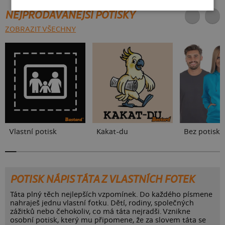
NEJPRODÁVANĚJŠÍ POTISKY
ZOBRAZIT VŠECHNY
Vlastní potisk
Kakat-du
Bez potisku
POTISK NÁPIS TÁTA Z VLASTNÍCH FOTEK
Táta plný těch nejlepších vzpomínek. Do každého písmene
nahraješ jednu vlastní fotku. Dětí, rodiny, společných
zážitků nebo čehokoliv, co má táta nejradši. Vznikne
osobní potisk, který mu připomene, že za slovem táta se