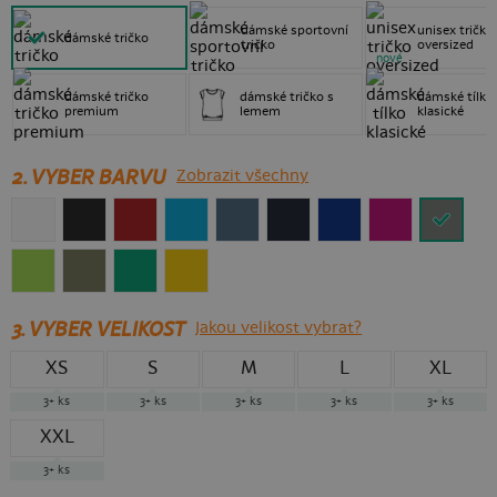
dámské sportovní
unisex tričko
dámské tričko
tričko
oversized
nové
dámské tričko
dámské tričko s
dámské tílko
premium
lemem
klasické
2. VYBER BARVU
Zobrazit všechny
3.
VYBER VELIKOST
Jakou velikost vybrat?
XS
S
M
L
XL
3+
ks
3+
ks
3+
ks
3+
ks
3+
ks
XXL
3+
ks