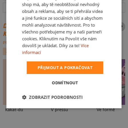
shop má, aby tě neobtěžoval nevhodný
Hodnocení:
4.9
(
633
recenzí)
více
obsah a reklama, aby se ti přehrála videa
a jiné funkce ze sociálních sítí a abychom
mohli analyzovat návštěvnost. Pro to
DALŠÍ POTISKY ZE STEJNÉ
všechno potřebujeme my a naši partneři
KATEGORIE
cookies. Kliknutím na Povolit vše nám
PROCHÁZET VŠE:
dovolíš je ukládat. Díky za to!
Více
ZVÍŘÁTKA
MEDVĚDI
informací
PŘIJMOUT A POKRAČOVAT
ODMÍTNOUT
ZOBRAZIT PODROBNOSTI
Kakat-du
V pressu
Ve formě