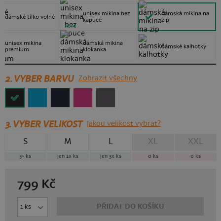
unisex mikina bez
dámská mikina na
dámské tílko volné
kapuce
zip
nové
unisex mikina
dámská mikina
dámské kalhotky
premium
klokanka
2. VYBER BARVU
Zobrazit všechny
3.
VYBER VELIKOST
Jakou velikost vybrat?
S
M
L
XL
XXL
3+
ks
jen 1x
ks
jen 3x
ks
0
ks
0
ks
799
Kč
PŘIDAT DO KOŠÍKU