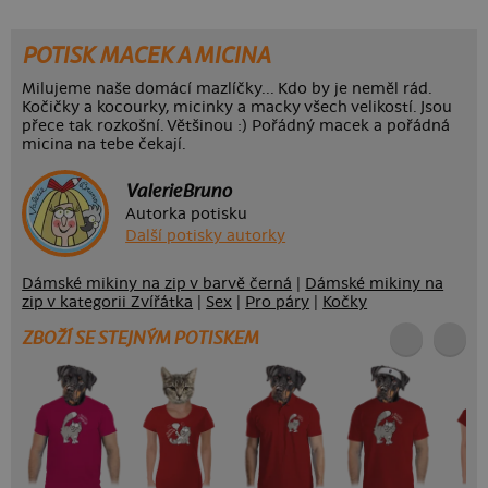
POTISK MACEK A MICINA
Milujeme naše domácí mazlíčky... Kdo by je neměl rád.
Kočičky a kocourky, micinky a macky všech velikostí. Jsou
přece tak rozkošní. Většinou :) Pořádný macek a pořádná
micina na tebe čekají.
ValerieBruno
Autorka potisku
Další potisky autorky
Dámské mikiny na zip v barvě černá
|
Dámské mikiny na
zip v kategorii Zvířátka
|
Sex
|
Pro páry
|
Kočky
ZBOŽÍ SE STEJNÝM POTISKEM