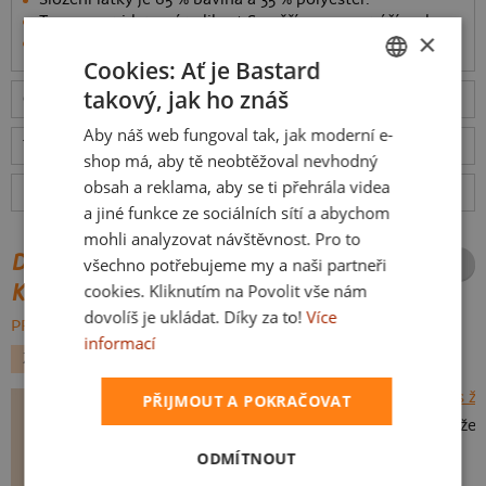
Tereza na videu má velikost S, měří 174 cm a váží 50 kg
×
Informace o produktu
Cookies: Ať je Bastard
takový, jak ho znáš
Odešleme
v pondělí 10.8.,
doručíme
v úterý 11.8.
ceny
CZECH
Aby náš web fungoval tak, jak moderní e-
SLOVAK
Tabulka velikostí
: Jakou vybrat?
rozměry
shop má, aby tě neobtěžoval nevhodný
obsah a reklama, aby se ti přehrála videa
Hodnocení:
4.96
(
25
recenzí)
více
a jiné funkce ze sociálních sítí a abychom
mohli analyzovat návštěvnost. Pro to
DALŠÍ POTISKY ZE STEJNÉ
všechno potřebujeme my a naši partneři
KATEGORIE
cookies. Kliknutím na Povolit vše nám
dovolíš je ukládat. Díky za to!
Více
PROCHÁZET VŠE:
informací
ZVÍŘÁTKA
SEX
PRO PÁRY
KOČKY
PŘIJMOUT A POKRAČOVAT
To je moje s že
ODMÍTNOUT