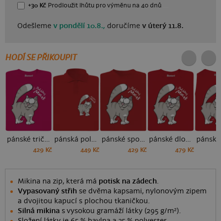
+30 Kč
Prodloužit lhůtu
pro výměnu
na 40 dnů
Odešleme
v pondělí 10.8.,
doručíme
v úterý 11.8.
HODÍ SE PŘIKOUPIT
pánské tričko
pánská polokošile
pánské sportovní tričko
pánské dlouhý rukáv
pánské 
429 Kč
449 Kč
429 Kč
479 Kč
Mikina na zip, která má
potisk na zádech
.
Vypasovaný střih
se dvěma kapsami, nylonovým zipem
a dvojitou kapucí s plochou tkaničkou.
Silná mikina
s vysokou gramáží látky (295 g/m²).
Složení látky je 65 % bavlna a 35 % polyester.