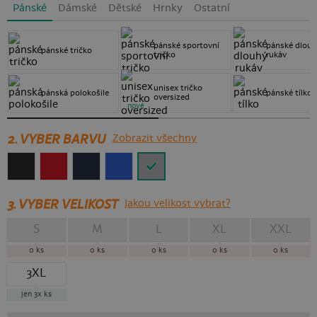
Pánské
Dámské
Dětské
Hrnky
Ostatní
pánské sportovní
pánské dlou
pánské tričko
tričko
rukáv
unisex tričko
pánská polokošile
pánské tílko
oversized
nové
2. VYBER BARVU
Zobrazit všechny
3.
VYBER VELIKOST
Jakou velikost vybrat?
S
M
L
XL
XXL
0
ks
0
ks
0
ks
0
ks
0
ks
3XL
jen 3x
ks