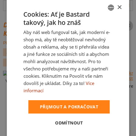
×
Hodnocení:
4.87
(
126
recenzí)
více
Cookies: Ať je Bastard
takový, jak ho znáš
CZECH
DALŠÍ POTISKY ZE STEJNÉ
Aby náš web fungoval tak, jak moderní e-
KATEGORIE
SLOVAK
shop má, aby tě neobtěžoval nevhodný
PROCHÁZET VŠE:
obsah a reklama, aby se ti přehrála videa
ALKOHOL
PÁRTY
PIVO
DEN OTCŮ
NÁPISY
a jiné funkce ze sociálních sítí a abychom
mohli analyzovat návštěvnost. Pro to
PŘÍLEŽITOSTI
PRO TÁTU
všechno potřebujeme my a naši partneři
cookies. Kliknutím na Povolit vše nám
Vlastní potisk
dovolíš je ukládat. Díky za to!
Více
Karikatura z vlastní fotky
informací
PŘIJMOUT A POKRAČOVAT
ODMÍTNOUT