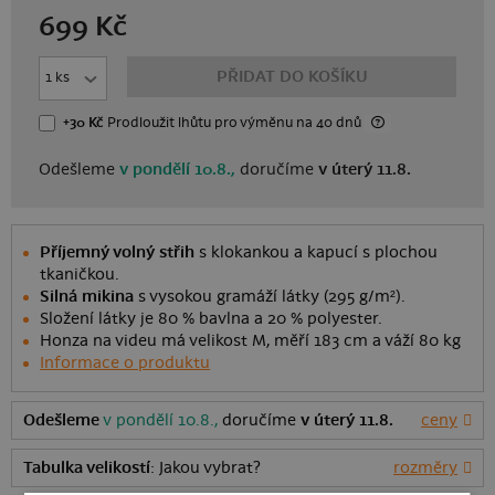
699
Kč
PŘIDAT DO KOŠÍKU
+30 Kč
Prodloužit lhůtu
pro výměnu
na 40 dnů
Odešleme
v pondělí 10.8.,
doručíme
v úterý 11.8.
Příjemný volný střih
s klokankou a kapucí s plochou
tkaničkou.
Silná mikina
s vysokou gramáží látky (295 g/m²).
Složení látky je 80 % bavlna a 20 % polyester.
Honza na videu má velikost M, měří 183 cm a váží 80 kg
Informace o produktu
Odešleme
v pondělí 10.8.,
doručíme
v úterý 11.8.
ceny
Tabulka velikostí
: Jakou vybrat?
rozměry