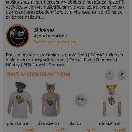
trošku snažit, na tři orosený v oblíbené hospůdce našetříš
vždycky. A čím víc našetříš, tím víc vypiješ. Po vypití tě pak
už možná ani nebude trápit, že pivka jsou to jediný, na co
zvládneš našetřit...
Shloymo
Autorka potisku
Další potisky autorky
Pánské mikiny s klokankou v barvě šedá
|
Pánské mikiny s
klokankou v kategorii Alkohol
|
Párty
|
Pivo
|
Den otců
|
Nápisy
|
Příležitosti
|
Pro tátu
ZBOŽÍ SE STEJNÝM POTISKEM
pánské tričko
dámské tričko
placka
dětské tričko
429 Kč
429 Kč
29 Kč
399 Kč