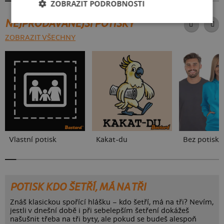
ZOBRAZIT PODROBNOSTI
NEJPRODÁVANĚJŠÍ POTISKY
ZOBRAZIT VŠECHNY
Vlastní potisk
Kakat-du
Bez potisku
POTISK KDO ŠETŘÍ, MÁ NA TŘI
Znáš klasickou spořící hlášku – kdo šetří, má na tři? Nevím,
jestli v dnešní době i při sebelepším šetření dokážeš
našušnit třeba na tři byty, ale pokud se budeš alespoň