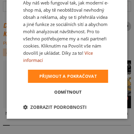
Aby náš web fungoval tak, jak moderní e-
SLOVAK
Hodnocení:
4.86
(
76
recenzí)
více
shop má, aby tě neobtěžoval nevhodný
obsah a reklama, aby se ti přehrála videa
a jiné funkce ze sociálních sítí a abychom
DALŠÍ POTISKY ZE STEJNÉ
mohli analyzovat návštěvnost. Pro to
KATEGORIE
všechno potřebujeme my a naši partneři
PROCHÁZET VŠE:
cookies. Kliknutím na Povolit vše nám
ALKOHOL
PÁRTY
dovolíš je ukládat. Díky za to!
Více
informací
PŘIJMOUT A POKRAČOVAT
ODMÍTNOUT
ZOBRAZIT PODROBNOSTI
Neklidný bez piva
Mám kulatiny
Pivo volá