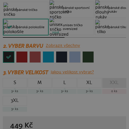
pánské sportovní
pánské dlou
pánské tričko
tričko
rukáv
unisex tričko
pánská polokošile
pánské tílko
oversized
nové
2. VYBER BARVU
Zobrazit všechny
3.
VYBER VELIKOST
Jakou velikost vybrat?
S
M
L
XL
XXL
3+
ks
3+
ks
3+
ks
3+
ks
0
ks
3XL
3+
ks
449
Kč