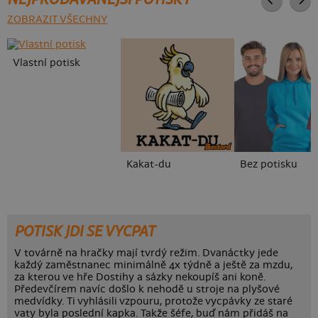
ZOBRAZIT VŠECHNY
Vlastní potisk
Kakat-du
Bez potisku
POTISK JDI SE VYCPAT
V továrně na hračky mají tvrdý režim. Dvanáctky jede
každý zaměstnanec minimálně 4x týdně a ještě za mzdu,
za kterou ve hře Dostihy a sázky nekoupíš ani koně.
Předevčírem navíc došlo k nehodě u stroje na plyšové
medvídky. Ti vyhlásili vzpouru, protože vycpávky ze staré
vaty byla poslední kapka. Takže šéfe, buď nám přidáš na