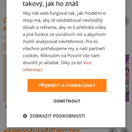
Hodnocení:
4.91
(
57
recenzí)
více
takový, jak ho znáš
CZECH
Aby náš web fungoval tak, jak moderní e-
SLOVAK
DALŠÍ POTISKY ZE STEJNÉ
shop má, aby tě neobtěžoval nevhodný
obsah a reklama, aby se ti přehrála videa
KATEGORIE
a jiné funkce ze sociálních sítí a abychom
PROCHÁZET VŠE:
mohli analyzovat návštěvnost. Pro to
ZVÍŘÁTKA
MEDVĚDI
všechno potřebujeme my a naši partneři
cookies. Kliknutím na Povolit vše nám
dovolíš je ukládat. Díky za to!
Více
informací
PŘIJMOUT A POKRAČOVAT
ODMÍTNOUT
Kakat-du
V pressu
Ve formě
ZOBRAZIT PODROBNOSTI
NEJPRODÁVANĚJŠÍ POTISKY