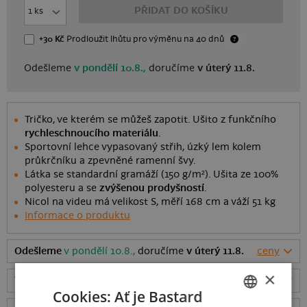
PŘIDAT DO KOŠÍKU
+30 Kč
Prodloužit lhůtu
pro výměnu
na 40 dnů
Odešleme
v pondělí 10.8.,
doručíme
v úterý 11.8.
Tričko, ve kterém se můžeš zapotit. Ušito z funkčního
rychleschnoucího materiálu
.
Sportovní lehce vypasovaný střih, úzký lem kolem
průkrčníku a zpevněné ramenní švy.
Látka se standardní gramáží (150 g/m²). Ušita ze 100%
polyesteru a se
zvýšenou prodyšností
.
Nicol na videu má velikost S, měří 168 cm a váží 51 kg
Informace o produktu
Odešleme
v pondělí 10.8.,
doručíme
v úterý 11.8.
ceny
×
Tabulka velikostí
: Jakou vybrat?
rozměry
Cookies: Ať je Bastard