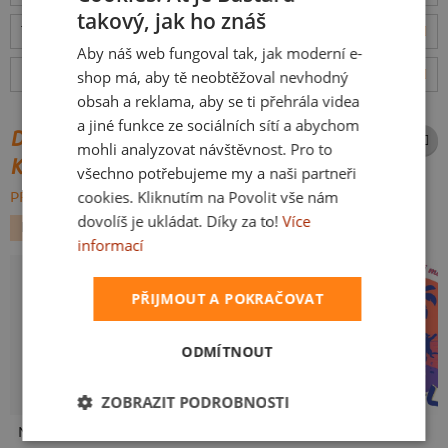
takový, jak ho znáš
CZECH
Tabulka velikostí
: Jakou vybrat?
rozměry
Aby náš web fungoval tak, jak moderní e-
SLOVAK
Hodnocení:
4.93
(
3045
recenzí)
více
shop má, aby tě neobtěžoval nevhodný
obsah a reklama, aby se ti přehrála videa
a jiné funkce ze sociálních sítí a abychom
DALŠÍ POTISKY ZE STEJNÉ
mohli analyzovat návštěvnost. Pro to
KATEGORIE
všechno potřebujeme my a naši partneři
cookies. Kliknutím na Povolit vše nám
PROCHÁZET VŠE:
dovolíš je ukládat. Díky za to!
Více
FILMY A SERIÁLY
POVOLÁNÍ
VĚDA TECHNIKA
informací
PŘIJMOUT A POKRAČOVAT
ODMÍTNOUT
ZOBRAZIT PODROBNOSTI
Neklidný bez piva
Wago svorka
Fušál