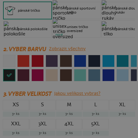
pánské sportovní
pánské dlouh
pánské tričko
tričko
rukáv
unisex tričko
pánská polokošile
pánské tílko
oversized
nové
2. VYBER BARVU
Zobrazit všechny
3.
VYBER VELIKOST
Jakou velikost vybrat?
XS
S
M
L
XL
3+
ks
3+
ks
3+
ks
3+
ks
3+
ks
XXL
3XL
4XL
5XL
3+
ks
3+
ks
3+
ks
3+
ks