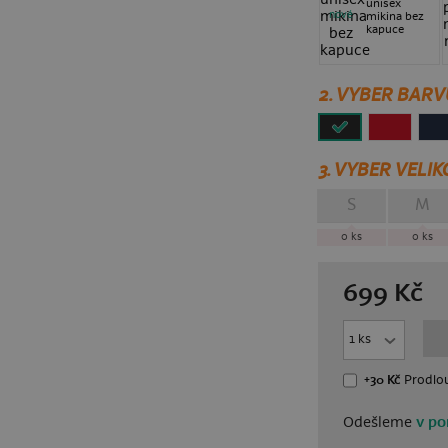
unisex
nové
mikina bez
kapuce
2. VYBER BARV
3.
VYBER VELIK
S
M
0
ks
0
ks
699
Kč
+30 Kč
Prodlou
Odešleme
v po