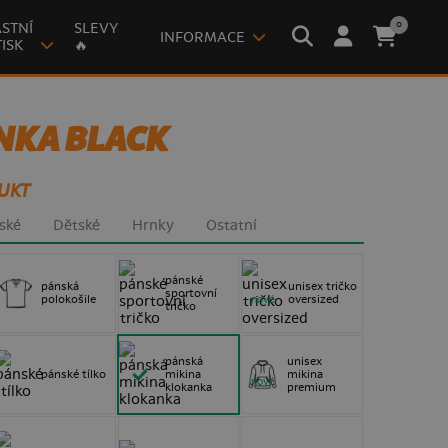
0
STNÍ
SLEVY
INFORMACE
ISK
🔥
NKA BLACK
UKT
ské
Dětské
Hrnky
Ostatní
pánské
pánská
unisex tričko
sportovní
polokošile
oversized
nové
tričko
pánská
unisex
pánské tílko
mikina
mikina
nové
klokanka
premium