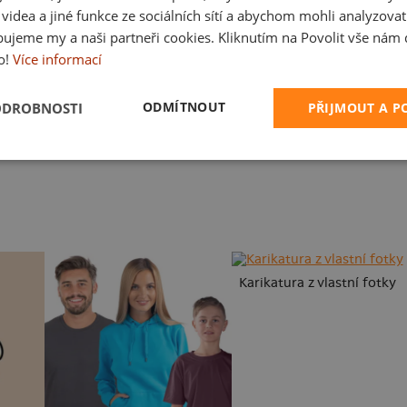
a videa a jiné funkce ze sociálních sítí a abychom mohli analyzova
ujeme my a naši partneři cookies. Kliknutím na Povolit vše nám d
o!
Více informací
ODMÍTNOUT
ODROBNOSTI
PŘIJMOUT A 
Cimrman: Copak jmelí
Houby volají
Karikatura z vlastní fotky