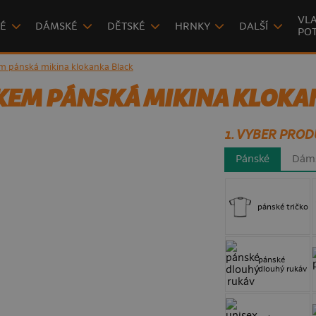
VLA
É
DÁMSKÉ
DĚTSKÉ
HRNKY
DALŠÍ
POT
 pánská mikina klokanka Black
EM PÁNSKÁ MIKINA KLOKA
1. VYBER PROD
Pánské
Dám
pánské tričko
pánské
dlouhý rukáv