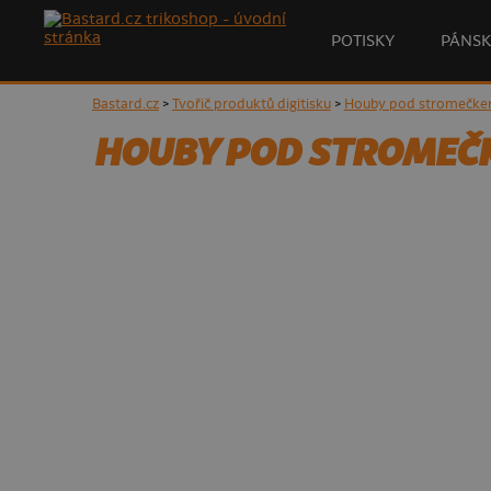
POTISKY
PÁNSK
Bastard.cz
>
Tvořič produktů digitisku
>
Houby pod stromečkem
HOUBY POD STROMEČK