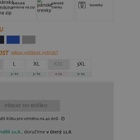
pánská
pánské
boxerky
mikina na zip
trenky
U
OST
Jakou velikost vybrat?
L
XL
XXL
3XL
3+
ks
3+
ks
0
ks
3+
ks
PŘIDAT DO KOŠÍKU
žit lhůtu
pro výměnu
na 40 dnů
ndělí 10.8.,
doručíme
v úterý 11.8.