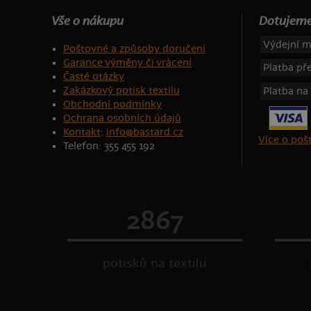
Vše o nákupu
Dotujeme
Výdejní m
Poštovné a způsoby doručení
Garance výměny či vrácení
Platba p
Časté otázky
Zakázkový potisk textilu
Platba na
Obchodní podmínky
Ochrana osobních údajů
Kontakt
:
info@bastard.cz
Více o po
Telefon: 355 455 192
2867
potisků na textilu