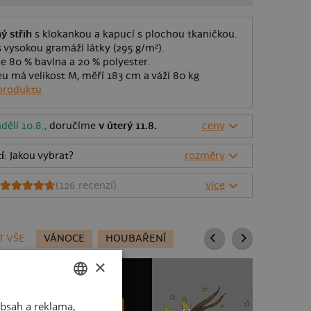
ý střih
s klokankou a kapucí s plochou tkaničkou.
 vysokou gramáží látky (295 g/m²).
 je 80 % bavlna a 20 % polyester.
u má velikost M, měří 183 cm a váží 80 kg
produktu
dělí 10.8.,
doručíme
v úterý 11.8.
ceny
í
: Jakou vybrat?
rozměry
(
126
recenzí)
více
 VŠE:
VÁNOCE
HOUBAŘENÍ
×
bsah a reklama,
CZECH