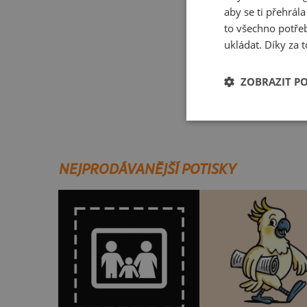
aby se ti přehrál
to všechno potřeb
ukládat. Díky za t
ZOBRAZIT P
Babka a hříbeček
NEJPRODÁVANĚJŠÍ POTISKY