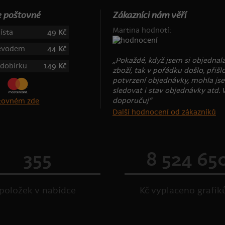
 poštovné
Zákazníci nám věří
Martina hodnotí:
ísta
49 Kč
řevodem
44 Kč
„Pokaždé, když jsem si objednal
 dobírku
149 Kč
zboží, tak v pořádku došlo, přišl
potvrzení objednávky, mohla js
sledovat i stav objednávky atd. 
doporučuj“
štovném zde
Další hodnocení od zákazníků
355
8 524 65
položek v nabídce
Kč vyplaceno grafi