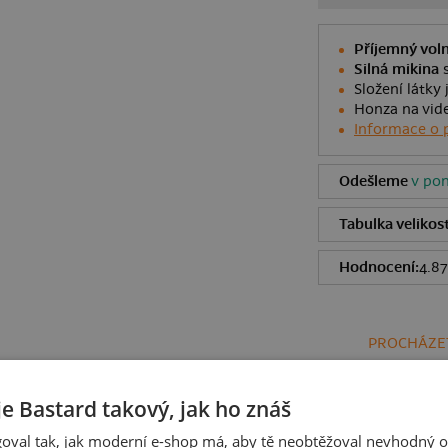
Příjemný voln
Silná mikina
s
Složení látky
Honza na vide
Informace o 
Odešleme
v pon
Tabulka velikost
Hodnocení:
4.87
PROCHÁZET
je Bastard takový, jak ho znáš
oval tak, jak moderní e-shop má, aby tě neobtěžoval nevhodný o