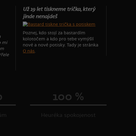
Už 19 let tiskneme trička, který
jinde nenajdeš
Poznej, kdo stojí za bastardím
a
kolotočem a kdo pro tebe vymýšlí
o mi
nové a nové potisky. Tady je stránka
em
O nás
.
Vřele
0
100 %
kům
Heuréka spokojenost