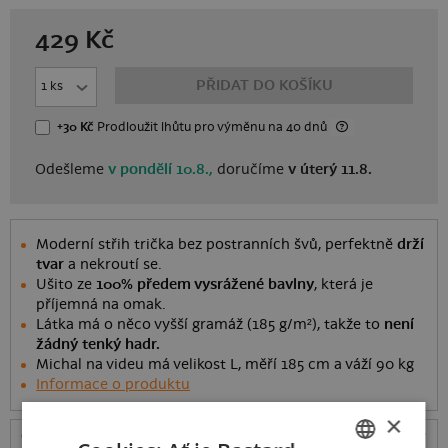
429
Kč
PŘIDAT DO KOŠÍKU
+30 Kč
Prodloužit lhůtu
pro výměnu
na 40 dnů
Odešleme
v pondělí 10.8.,
doručíme
v úterý 11.8.
Moderní střih trička bez postranních švů, perfektně
drží
tvar
a nekroutí se.
Ušito ze
100% předem vysrážené bavlny
, která je
příjemná na omak.
Látka má o něco vyšší gramáž (185 g/m²), takže to
není
žádný tenký hadr.
Michal na videu má velikost L, měří 185 cm a váží 90 kg
Informace o produktu
×
Odešleme
v pondělí 10.8.,
doručíme
v úterý 11.8.
ceny