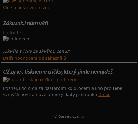
Více o poštovném zde
Zákazníci nám věří
hodnotí:
„Skvělá trička za skvělou cenu.“
Další hodnocení od zákazníků
Už 19 let tiskneme trička, který jinde nenajdeš
Poznej, kdo stojí za bastardím kolotočem a kdo pro tebe
vymýšlí nové a nové potisky. Tady je stránka
O nás
.
(c) Bastard.cz s.r.o.