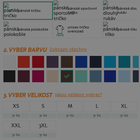
pánské sportovní
pánské dlouh
pánské tričko
tričko
rukáv
unisex tričko
pánská polokošile
pánské tílko
oversized
nové
2. VYBER BARVU
Zobrazit všechny
3.
VYBER VELIKOST
Jakou velikost vybrat?
XS
S
M
L
XL
3+
ks
3+
ks
3+
ks
3+
ks
3+
ks
XXL
3XL
3+
ks
3+
ks