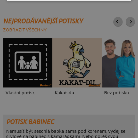
NEJPRODÁVANĚJŠÍ POTISKY
ZOBRAZIT VŠECHNY
Vlastní potisk
Kakat-du
Bez potisku
POTISK BABINEC
Nemusíš být seschlá babka sama pod kořenem, vydej se
stylově na babinec s kamarádkami. Nebo potěš svou