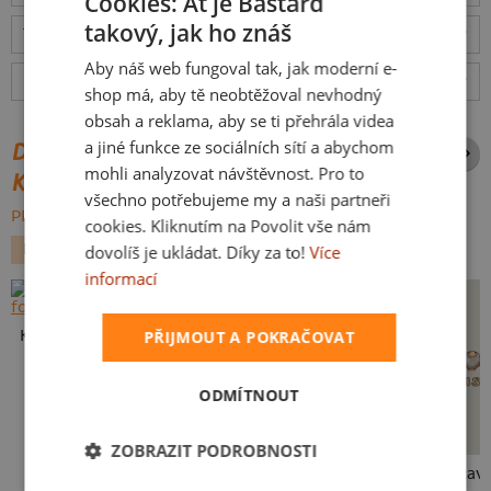
Cookies: Ať je Bastard
takový, jak ho znáš
Tabulka velikostí
: Jakou vybrat?
rozměry
CZECH
Aby náš web fungoval tak, jak moderní e-
SLOVAK
Hodnocení:
4.93
(
3046
recenzí)
více
shop má, aby tě neobtěžoval nevhodný
obsah a reklama, aby se ti přehrála videa
a jiné funkce ze sociálních sítí a abychom
DALŠÍ POTISKY ZE STEJNÉ
mohli analyzovat návštěvnost. Pro to
KATEGORIE
všechno potřebujeme my a naši partneři
PROCHÁZET VŠE:
cookies. Kliknutím na Povolit vše nám
HOUBAŘENÍ
PRO BABIČKU A DĚDU
dovolíš je ukládat. Díky za to!
Více
informací
PŘIJMOUT A POKRAČOVAT
Karikatura z vlastní fotky
ODMÍTNOUT
ZOBRAZIT PODROBNOSTI
Babka a hříbeček
Vývoj nezastaví