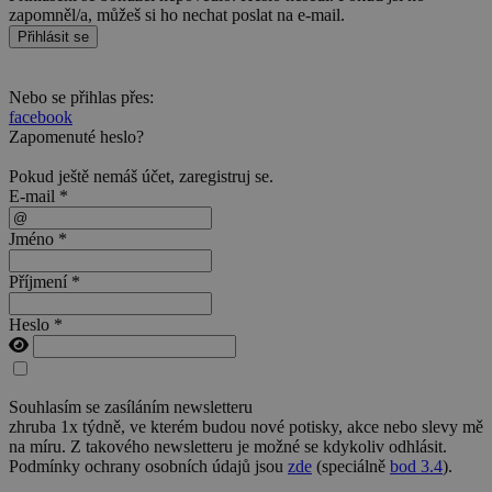
zapomněl/a, můžeš si ho nechat poslat na e-mail.
Přihlásit se
Nebo se přihlas přes:
facebook
Zapomenuté heslo?
Pokud ještě nemáš účet,
zaregistruj se
.
E-mail *
Jméno *
Příjmení *
Heslo *
Souhlasím se zasíláním newsletteru
zhruba 1x týdně, ve kterém budou nové potisky, akce nebo slevy mě
na míru. Z takového newsletteru je možné se kdykoliv odhlásit.
Podmínky ochrany osobních údajů jsou
zde
(speciálně
bod 3.4
).