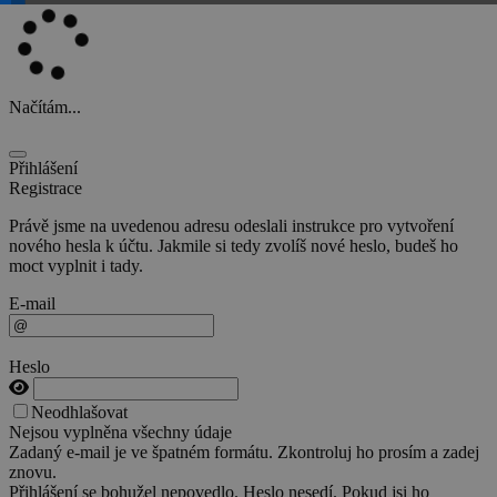
Načítám...
Přihlášení
Registrace
Právě jsme na uvedenou adresu odeslali instrukce pro vytvoření
nového hesla k účtu. Jakmile si tedy zvolíš nové heslo, budeš ho
moct vyplnit i tady.
E-mail
Heslo
Neodhlašovat
Nejsou vyplněna všechny údaje
Zadaný e-mail je ve špatném formátu. Zkontroluj ho prosím a zadej
znovu.
Přihlášení se bohužel nepovedlo. Heslo nesedí. Pokud jsi ho