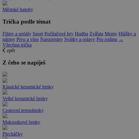
Městské batohy
Trička podle témat
Filmy a seriály
Sport
Počítačové hry
Hudba
Zvířata
Memy
Hlášky a
nápisy
Pivo a víno
Narozeniny
Svátky a oslavy
Pro rodinu
→
Všechna trička
zpět
Z čeho se napiješ
Klasické keramické hrnky
Velké keramické hrnky
Cestovní termohrnky
Makronkové hrnky
Plecháčky