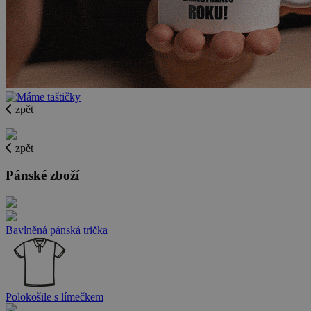
zpět
zpět
Pánské zboží
Bavlněná pánská trička
Polokošile s límečkem