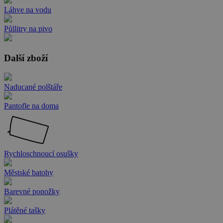
Láhve na vodu
Půllitry na pivo
Další zboží
Naducané polštáře
Pantofle na doma
Rychloschnoucí osušky
Městské batohy
Barevné ponožky
Plátěné tašky