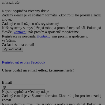
zobrazit vše
Nejsou vyplněna všechny údaje
Zadaný e-mail je ve špatném formátu. Zkontroluj ho prosím a zadej
znovu.
Zadaný e-mail už je u nás registrovaný
Naše systémy si myslí, že jsi robot, a proto tě nepustí dál. Pokud jsi
člověk,
kontaktuj
nás prosím a společně to vyřešíme.
Registrace se nezdařila.
Kontaktuj
nás prosím a společně to
vyřešíme.
Zaslat heslo na e-mail
Vytvořit účet
Registrovat se přes Facebook
Chceš poslat na e-mail odkaz ke změně hesla?
E-mail
Nejsou vyplněna všechny údaje
Zadaný e-mail je ve špatném formátu. Zkontroluj ho prosím a zadej
znovu.
Naše systémy si myslí, že jsi robot, a proto tě nepustí dál. Pokud jsi