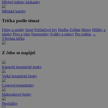
Hřejivé mikiny klokanky
Městské batohy
Trička podle témat
Filmy a seriály
Sport
Počítačové hry
Hudba
Zvířata
Memy
Hlášky a
nápisy
Pivo a víno
Narozeniny
Svátky a oslavy
Pro rodinu
→
Všechna trička
Z čeho se napiješ
Klasické keramické hrnky
Velké keramické hrnky
Cestovní termohrnky
Makronkové hrnky
Plecháčky