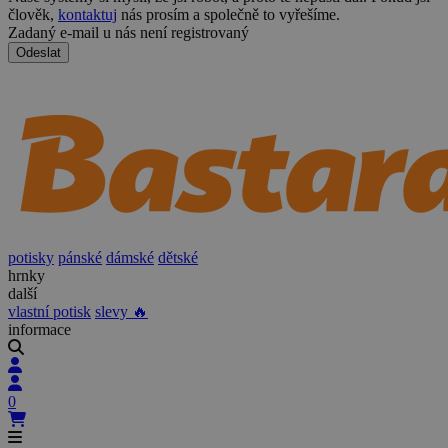
člověk,
kontaktuj
nás prosím a společně to vyřešíme.
Zadaný e-mail u nás není registrovaný
Odeslat
potisky
pánské
dámské
dětské
hrnky
další
vlastní potisk
slevy 🔥
informace
0