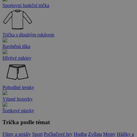
Sportovní funkční trička
Trička s dlouhým rukávem
Bavlněná tílka
Hřejivé mikiny
Pohodlné trenky
Vtipné boxerky
Šortkové plavky
Trička podle témat
Filmy a seriály
Sport
Počítačové hry
Hudba
Zvířata
Memy
Hlášky a