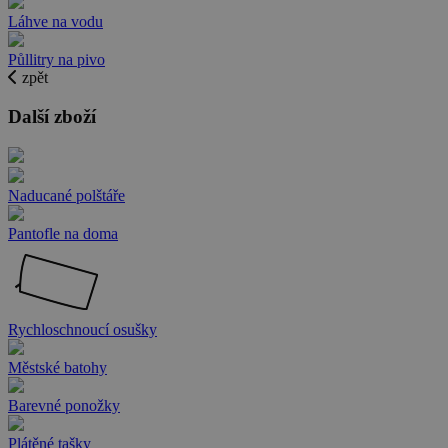
Láhve na vodu
Půllitry na pivo
zpět
Další zboží
Naducané polštáře
Pantofle na doma
Rychloschnoucí osušky
Městské batohy
Barevné ponožky
Plátěné tašky