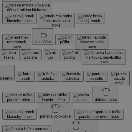
dětská mikina klokanka
klasický hrnek
hrnek makronka
velký hrnek
nové
plecháček
termohrnek
půllitr
lahev na vodu
nové
nové
taška
zástěra
vak
polštář
kšiltovka baseballka
nové
ruckerka
batoh
taštička
ledvinka
pantofle
puzzle
nové
dětské tričko
pánské tričko
dámské tričko
placka
pánská polokošile
klasický hrnek
pánské sportovní tričko