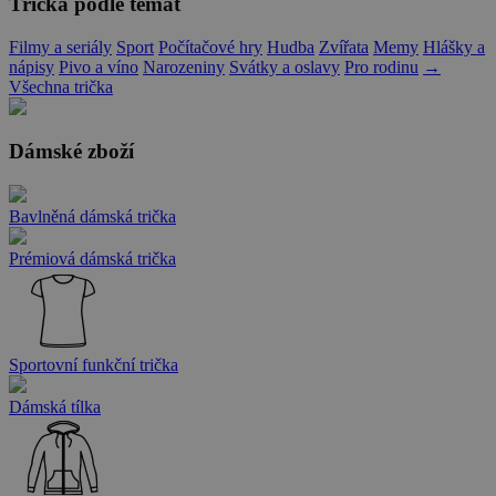
Trička podle témat
Filmy a seriály
Sport
Počítačové hry
Hudba
Zvířata
Memy
Hlášky a
nápisy
Pivo a víno
Narozeniny
Svátky a oslavy
Pro rodinu
→
Všechna trička
Dámské zboží
Bavlněná dámská trička
Prémiová dámská trička
Sportovní funkční trička
Dámská tílka