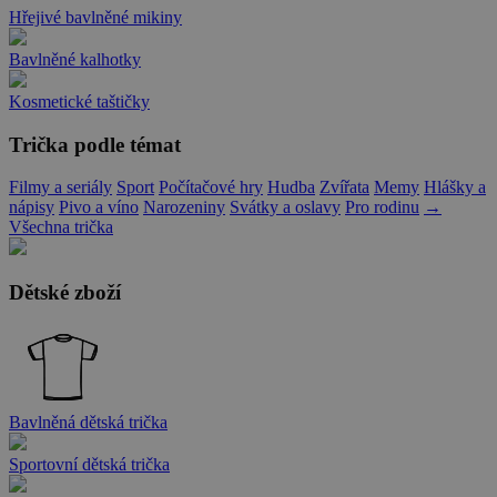
Hřejivé bavlněné mikiny
Bavlněné kalhotky
Kosmetické taštičky
Trička podle témat
Filmy a seriály
Sport
Počítačové hry
Hudba
Zvířata
Memy
Hlášky a
nápisy
Pivo a víno
Narozeniny
Svátky a oslavy
Pro rodinu
→
Všechna trička
Dětské zboží
Bavlněná dětská trička
Sportovní dětská trička