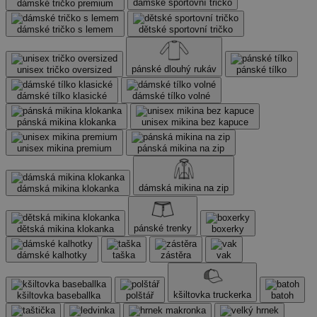
dámské sportovní tričko
dámské tričko premium
dámské tričko s lemem
dětské sportovní tričko
pánské dlouhý rukáv
unisex tričko oversized
pánské tílko
dámské tílko klasické
dámské tílko volné
pánská mikina klokanka
unisex mikina bez kapuce
unisex mikina premium
pánská mikina na zip
dámská mikina na zip
dámská mikina klokanka
pánské trenky
dětská mikina klokanka
boxerky
dámské kalhotky
taška
zástěra
vak
kšiltovka truckerka
kšiltovka baseballka
polštář
batoh