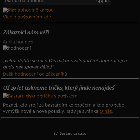
Platba na dobírku
149 Kč
Více o poštovném zde
Zákazníci nám věří
Adéla hodnotí:
„velmi dobře se mi u Vás nakupovalo:)určitě doporučuji a
budu nakupovat dále:)“
Další hodnocení od zákazníků
Už 19 let tiskneme trička, který jinde nenajdeš
Poznej, kdo stojí za bastardím kolotočem a kdo pro tebe
vymýšlí nové a nové potisky. Tady je stránka
O nás
.
(c) Bastard.cz s.r.o.