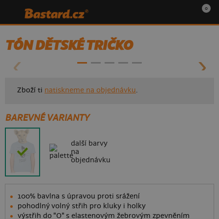
0
- 85%
TÓN DĚTSKÉ TRIČKO
Zboží ti
natiskneme na objednávku
.
BAREVNÉ VARIANTY
další barvy
na
objednávku
100% bavlna s úpravou proti srážení
pohodlný volný střih pro kluky i holky
výstřih do "O" s elastenovým žebrovým zpevněním