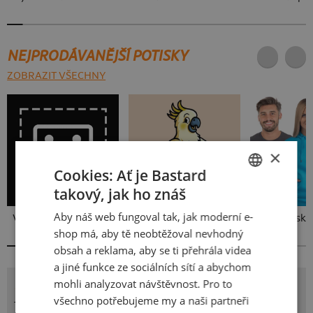
NEJPRODÁVANĚJŠÍ POTISKY
ZOBRAZIT VŠECHNY
×
Cookies: Ať je Bastard
takový, jak ho znáš
CZECH
Aby náš web fungoval tak, jak moderní e-
Vlastní potisk
Kakat-du
Bez potisku
SLOVAK
shop má, aby tě neobtěžoval nevhodný
obsah a reklama, aby se ti přehrála videa
a jiné funkce ze sociálních sítí a abychom
POTISK TÓN
mohli analyzovat návštěvnost. Pro to
všechno potřebujeme my a naši partneři
Tak tímhle tónem na mě mluvit nebudeš! Takřka