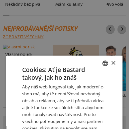
Neklidný bez piva
Mám kulatiny
Pivo volá
NEJPRODÁVANĚJŠÍ POTISKY
ZOBRAZIT VŠECHNY
Vlastní potisk
×
Cookies: Ať je Bastard
takový, jak ho znáš
CZECH
Aby náš web fungoval tak, jak moderní e-
SLOVAK
shop má, aby tě neobtěžoval nevhodný
Kakat-du
Bez potisku
obsah a reklama, aby se ti přehrála videa
a jiné funkce ze sociálních sítí a abychom
mohli analyzovat návštěvnost. Pro to
všechno potřebujeme my a naši partneři
POTISK ZVRHLÁ
cookies. Kliknutím na Povolit vše nám