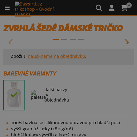
0
- 50%
ZVRHLÁ ŠEDÉ DÁMSKÉ TRIČKO
Zboží ti
natiskneme na objednávku
.
BAREVNÉ VARIANTY
další barvy
na
objednávku
100% bavlna se silikonovou úpravou pro hladší pocit
vyšší gramáž látky (180 g/m²)
hlubší kulatý výstřih a kratší rukávy