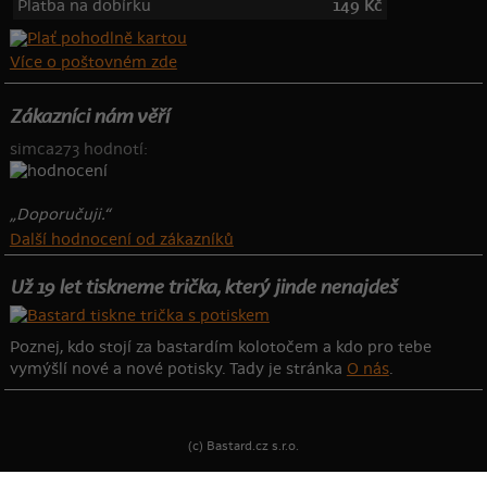
Platba na dobírku
149 Kč
Více o poštovném zde
Zákazníci nám věří
simca273 hodnotí:
„Doporučuji.“
Další hodnocení od zákazníků
Už 19 let tiskneme trička, který jinde nenajdeš
Poznej, kdo stojí za bastardím kolotočem a kdo pro tebe
vymýšlí nové a nové potisky. Tady je stránka
O nás
.
(c) Bastard.cz s.r.o.