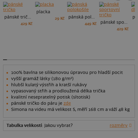
placka
pánské tričko
pánská polokošile
29 Kč
pánské sportovní tričko
429 Kč
449 Kč
429 Kč
100% bavlna se silikonovou úpravou pro hladší pocit
vyšší gramáž látky (180 g/m²)
hlubší kulatý výstřih a kratší rukávy
vypasovaný střih a prodloužená délka trička
kvalitní nesepratelný potisk (sítotisk)
pánské tričko do páru je
zde
Simona na videu má velikost S, měří 168 cm a váží 48 kg
Tabulka velikostí
: Jakou vybrat?
rozměry