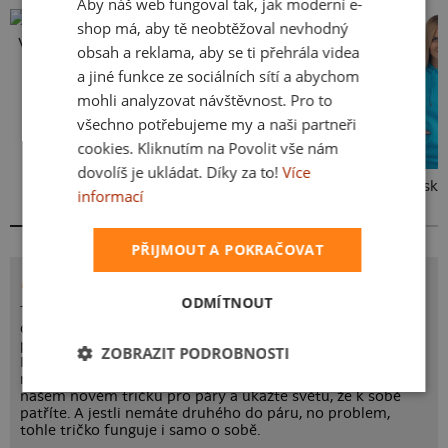
Aby náš web fungoval tak, jak moderní e-
SLOVAK
shop má, aby tě neobtěžoval nevhodný
Vlastní potisk
obsah a reklama, aby se ti přehrála videa
a jiné funkce ze sociálních sítí a abychom
mohli analyzovat návštěvnost. Pro to
všechno potřebujeme my a naši partneři
cookies. Kliknutím na Povolit vše nám
dovolíš je ukládat. Díky za to!
Více
Kakat-du
Bez potisku
informací
PŘIJMOUT A POKRAČOVAT
POTISK SPALUJÍCÍ TOUHA
ODMÍTNOUT
Také už vás někdy spalovala taková touha, která
dosahovala nejvyšších příček Scovilleho stupnice
pálivosti? Nebo prostě jenom máte rádi pálivé pokrmy?
ZOBRAZIT PODROBNOSTI
Pak si tenhle potisk zamilujete! Každý už byl přeci do
někoho žhavej a každý už se také jistě spálil. Nažhavte se v
našem novém tričku pro páry a ukažte světu, že k sobě
patříte. A jestli nemáte druhého do páru, no problem,
tohle tričko funguje i samo o sobě.