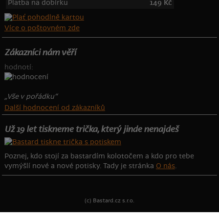
Platba na dobírku
149 Kč
Více o poštovném zde
Zákazníci nám věří
hodnotí:
„Vše v pořádku“
Další hodnocení od zákazníků
Už 19 let tiskneme trička, který jinde nenajdeš
Poznej, kdo stojí za bastardím kolotočem a kdo pro tebe
vymýšlí nové a nové potisky. Tady je stránka
O nás
.
(c) Bastard.cz s.r.o.