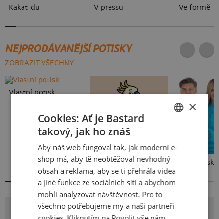
Kakat-du
V pressu
Ve formě
NEJPRODÁVANĚJŠÍ POTISKY
ZOBRAZIT VŠECHNY
Vlastní potisk
×
Cookies: Ať je Bastard
takový, jak ho znáš
CZECH
Aby náš web fungoval tak, jak moderní e-
SLOVAK
shop má, aby tě neobtěžoval nevhodný
Kakat-du
Bez potisku
obsah a reklama, aby se ti přehrála videa
a jiné funkce ze sociálních sítí a abychom
mohli analyzovat návštěvnost. Pro to
všechno potřebujeme my a naši partneři
POTISK KOŇADRA
cookies. Kliknutím na Povolit vše nám