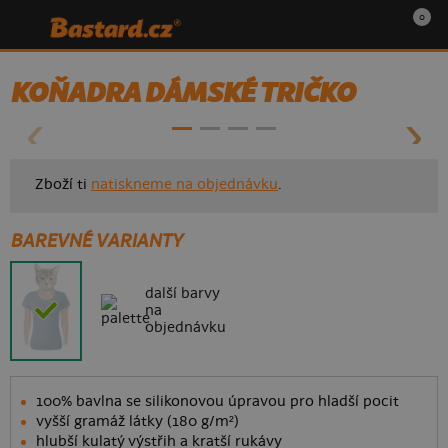
0
- 50%
KOŇADRA DÁMSKÉ TRIČKO
Zboží ti
natiskneme na objednávku
.
BAREVNÉ VARIANTY
další barvy
na
objednávku
100% bavlna se silikonovou úpravou pro hladší pocit
vyšší gramáž látky (180 g/m²)
hlubší kulatý výstřih a kratší rukávy