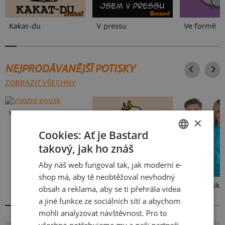
Kakat-du
V pressu
Ve formě
NEJPRODÁVANĚJŠÍ POTISKY
ZOBRAZIT VŠECHNY
Vlastní potisk
×
Cookies: Ať je Bastard
takový, jak ho znáš
CZECH
Aby náš web fungoval tak, jak moderní e-
SLOVAK
shop má, aby tě neobtěžoval nevhodný
Kakat-du
Bez potisku
obsah a reklama, aby se ti přehrála videa
a jiné funkce ze sociálních sítí a abychom
mohli analyzovat návštěvnost. Pro to