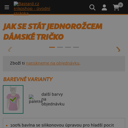
0
JAK SE STÁT JEDNOROŽCEM
- 60%
DÁMSKÉ TRIČKO
Zboží ti
natiskneme na objednávku
.
BAREVNÉ VARIANTY
další barvy
na
objednávku
100% bavlna se silikonovou úpravou pro hladší pocit