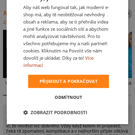
Aby náš web fungoval tak, jak moderní e-
SLOVAK
NEJPRODÁVANĚJŠÍ POTISKY
shop má, aby tě neobtěžoval nevhodný
obsah a reklama, aby se ti přehrála videa
ZOBRAZIT VŠECHNY
a jiné funkce ze sociálních sítí a abychom
mohli analyzovat návštěvnost. Pro to
všechno potřebujeme my a naši partneři
cookies. Kliknutím na Povolit vše nám
dovolíš je ukládat. Díky za to!
Více
informací
PŘIJMOUT A POKRAČOVAT
Vlastní potisk
Kakat-du
Bez potisku
ODMÍTNOUT
POTISK MUSÍME TO OPRAVIT
ZOBRAZIT PODROBNOSTI
Snad každý z nás už tuto značku někdy viděl a dobře tedy
ví, že nevěstí nic dobrého. Vždy když kolem ní projedeš,
čeká tě zpomalení, komplikace a v nejhorším příjde ošklivá