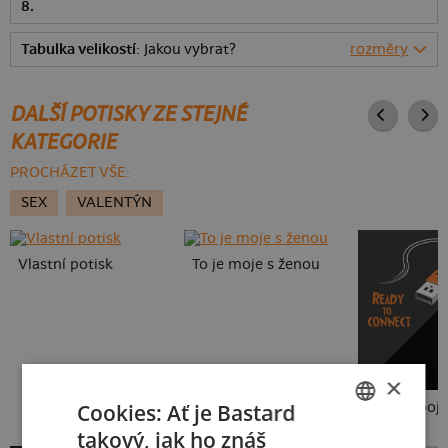
8.
Tabulka velikostí
: Jakou vybrat?
rozměry
DALŠÍ POTISKY ZE STEJNÉ
KATEGORIE
PROCHÁZET VŠE:
SEX
VALENTÝN
Vlastní potisk
To je moje s ženou
×
Cookies: Ať je Bastard
USB připoje
takový, jak ho znáš
CZECH