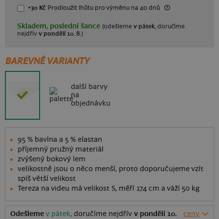
+30 Kč
Prodloužit lhůtu
pro výměnu na 40 dnů
Skladem, poslední šance
(odešleme
v pátek
, doručíme
nejdřív
v pondělí 10. 8.
)
BAREVNÉ VARIANTY
další barvy
na
objednávku
95 % bavlna a 5 % elastan
příjemný pružný materiál
zvýšený bokový lem
velikostně jsou o něco menší, proto doporučujeme vzít
spíš větší velikost
Tereza na videu má velikost S, měří 174 cm a váží 50 kg
Odešleme
v pátek,
doručíme nejdřív
v pondělí 10.
ceny