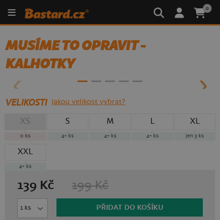
0
MUSÍME TO OPRAVIT -
- 30%
KALHOTKY
VELIKOSTI
Jakou velikost vybrat?
XS
S
M
L
XL
0 ks
4+ ks
4+ ks
4+ ks
jen 3 ks
XXL
4+ ks
139 Kč
199 Kč
PŘIDAT DO KOŠÍKU