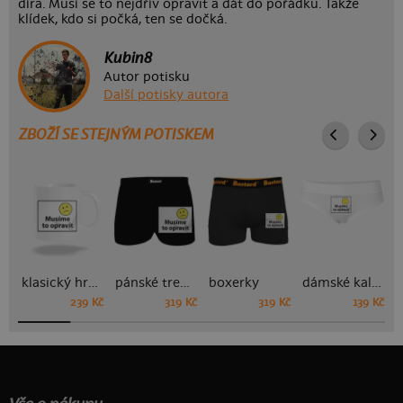
díra. Musí se to nejdřív opravit a dát do pořádku. Takže
klídek, kdo si počká, ten se dočká.
Kubin8
Autor potisku
Další potisky autora
ZBOŽÍ SE STEJNÝM POTISKEM
klasický hrnek
pánské trenky
boxerky
dámské kalhotky
239 Kč
319 Kč
319 Kč
139 Kč