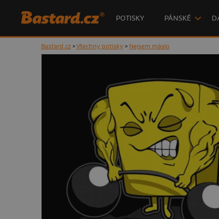
POTISKY
PÁNSKÉ
D
Bastard.cz
>
Všechny potisky
>
Nejsem máslo