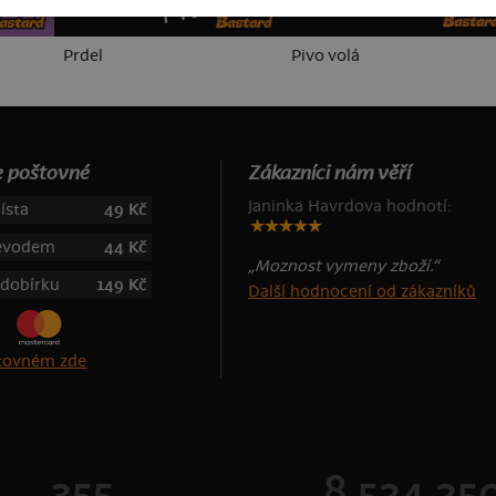
Prdel
Pivo volá
 poštovné
Zákazníci nám věří
Janinka Havrdova hodnotí:
ísta
49 Kč
řevodem
44 Kč
„Moznost vymeny zboží.“
 dobírku
149 Kč
Další hodnocení od zákazníků
štovném zde
355
8 524 25