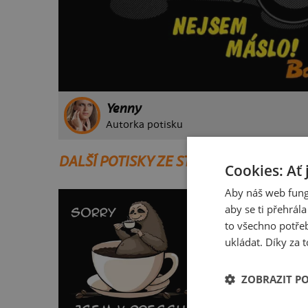
Yenny
Autorka potisku
DALŠÍ POTISKY ZE STEJNÉ KATEGORIE
Cookies: Ať 
Aby náš web fung
aby se ti přehrál
to všechno potřeb
ukládat. Díky za t
ZOBRAZIT P