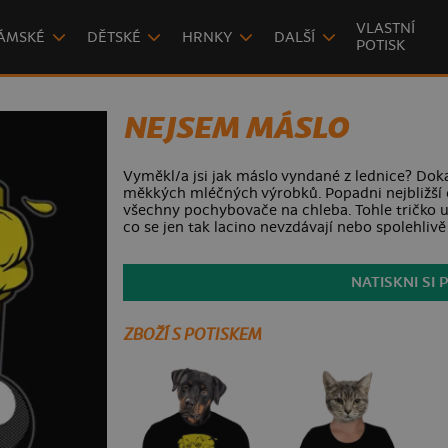
VLASTNÍ
ÁMSKÉ
DĚTSKÉ
HRNKY
DALŠÍ
POTISK
NEJSEM MÁSLO
Vyměkl/a jsi jak máslo vyndané z lednice? Doka
měkkých mléčných výrobků. Popadni nejbližší či
všechny pochybovače na chleba. Tohle tričko 
co se jen tak lacino nevzdávají nebo spolehlivě
NATISKNI SI 
ZBOŽÍ S POTISKEM