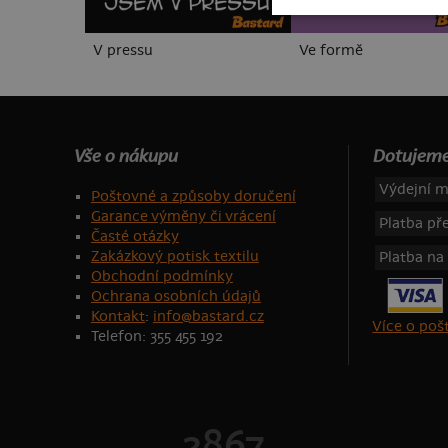
V pressu
Ve formě
Vše o nákupu
Dotujeme
Výdejní m
Poštovné a způsoby doručení
Garance výměny či vrácení
Platba p
Časté otázky
Zakázkový potisk textilu
Platba na
Obchodní podmínky
Ochrana osobních údajů
Kontakt
:
info@bastard.cz
Více o po
Telefon: 355 455 192
2867