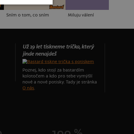
Sním o tom, co sním
Miluju válení
Č
Už 19 let tiskneme trička, který
jinde nenajdeš
Poznej, kdo stojí za bastardím
kolotočem a kdo pro tebe vymýšlí
nové a nové potisky. Tady je stránka
O nás
.
0
100 %