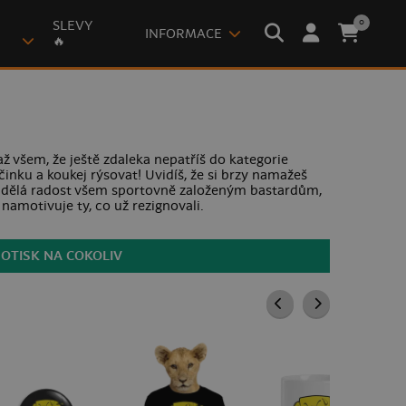
0
SLEVY
INFORMACE
🔥
ž všem, že ještě zdaleka nepatříš do kategorie
nku a koukej rýsovat! Uvidíš, že si brzy namažeš
udělá radost všem sportovně založeným bastardům,
 namotivuje ty, co už rezignovali.
POTISK NA COKOLIV