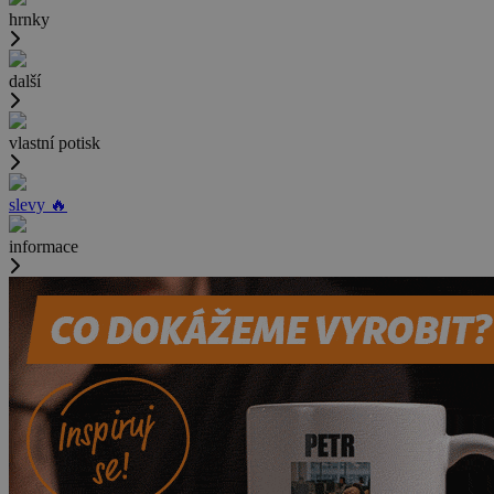
hrnky
další
vlastní potisk
slevy 🔥
informace