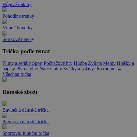
Hřejivé mikiny
Pohodlné trenky
Vtipné boxerky
Šortkové plavky
Trička podle témat
Filmy a seriály
Sport
Počítačové hry
Hudba
Zvířata
Memy
Hlášky a
nápisy
Pivo a víno
Narozeniny
Svátky a oslavy
Pro rodinu
→
Všechna trička
Dámské zboží
Bavlněná dámská trička
Prémiová dámská trička
Sportovní funkční trička