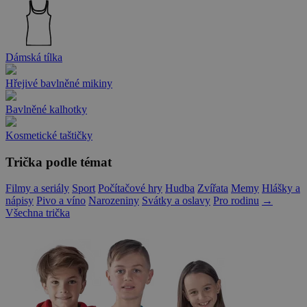
Dámská tílka
Hřejivé bavlněné mikiny
Bavlněné kalhotky
Kosmetické taštičky
Trička podle témat
Filmy a seriály
Sport
Počítačové hry
Hudba
Zvířata
Memy
Hlášky a
nápisy
Pivo a víno
Narozeniny
Svátky a oslavy
Pro rodinu
→
Všechna trička