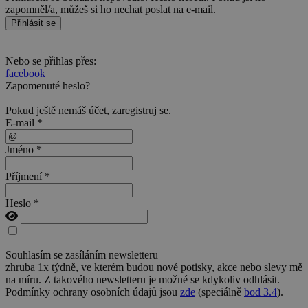
zapomněl/a, můžeš si ho nechat poslat na e-mail.
Přihlásit se
Nebo se přihlas přes:
facebook
Zapomenuté heslo?
Pokud ještě nemáš účet,
zaregistruj se
.
E-mail *
Jméno *
Příjmení *
Heslo *
Souhlasím se zasíláním newsletteru
zhruba 1x týdně, ve kterém budou nové potisky, akce nebo slevy mě
na míru. Z takového newsletteru je možné se kdykoliv odhlásit.
Podmínky ochrany osobních údajů jsou
zde
(speciálně
bod 3.4
).