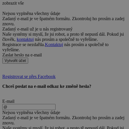
zobrazit vše
Nejsou vyplněna všechny údaje
Zadaný e-mail je ve špatném formátu. Zkontroluj ho prosím a zadej
znovu.
Zadaný e-mail už je u nás registrovaný
Naše systémy si myslí, že jsi robot, a proto tě nepustí dál. Pokud jsi
člověk,
kontaktuj
nás prosím a společně to vyřešíme.
Registrace se nezdařila.
Kontaktuj
nás prosím a společně to
vyřešíme.
Zaslat heslo na e-mail
Vytvořit účet
Registrovat se přes Facebook
Chceš poslat na e-mail odkaz ke změně hesla?
E-mail
Nejsou vyplněna všechny údaje
Zadaný e-mail je ve špatném formátu. Zkontroluj ho prosím a zadej
znovu.
Naše systémy si myslí, že jsi robot, a proto tě nepustí dál. Pokud jsi