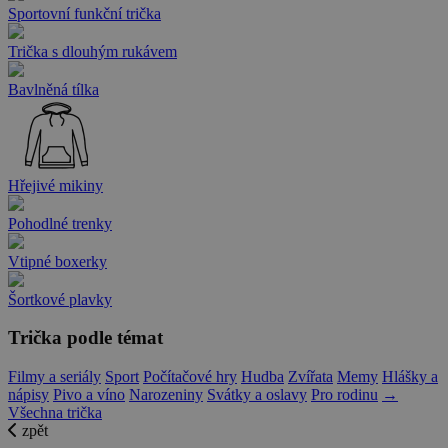
Sportovní funkční trička
Trička s dlouhým rukávem
Bavlněná tílka
Hřejivé mikiny
Pohodlné trenky
Vtipné boxerky
Šortkové plavky
Trička podle témat
Filmy a seriály
Sport
Počítačové hry
Hudba
Zvířata
Memy
Hlášky a
nápisy
Pivo a víno
Narozeniny
Svátky a oslavy
Pro rodinu
→
Všechna trička
zpět