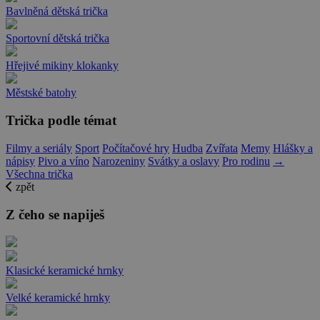
Bavlněná dětská trička
Sportovní dětská trička
Hřejivé mikiny klokanky
Městské batohy
Trička podle témat
Filmy a seriály
Sport
Počítačové hry
Hudba
Zvířata
Memy
Hlášky a
nápisy
Pivo a víno
Narozeniny
Svátky a oslavy
Pro rodinu
→
Všechna trička
zpět
Z čeho se napiješ
Klasické keramické hrnky
Velké keramické hrnky