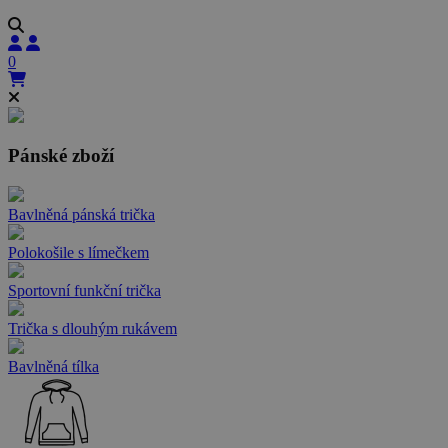
0
Pánské zboží
Bavlněná pánská trička
Polokošile s límečkem
Sportovní funkční trička
Trička s dlouhým rukávem
Bavlněná tílka