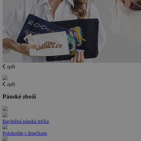
zpět
zpět
Pánské zboží
Bavlněná pánská trička
Polokošile s límečkem