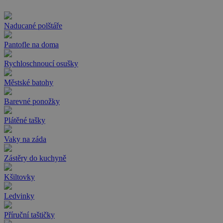
Naducané polštáře
Pantofle na doma
Rychloschnoucí osušky
Městské batohy
Barevné ponožky
Plátěné tašky
Vaky na záda
Zástěry do kuchyně
Kšiltovky
Ledvinky
Příruční taštičky