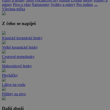
Filmy a seriály
Sport
Počítačové hry
Hudba
Zvířata
Memy
Hlášky a
nápisy
Pivo a víno
Narozeniny
Svátky a oslavy
Pro rodinu
→
Všechna trička
Z čeho se napiješ
Klasické keramické hrnky
Velké keramické hrnky
Cestovní termohrnky
Makronkové hrnky
Plecháčky
Láhve na vodu
Půllitry na pivo
Další zboží