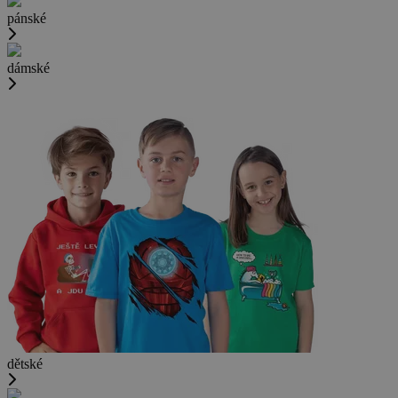
pánské
dámské
dětské