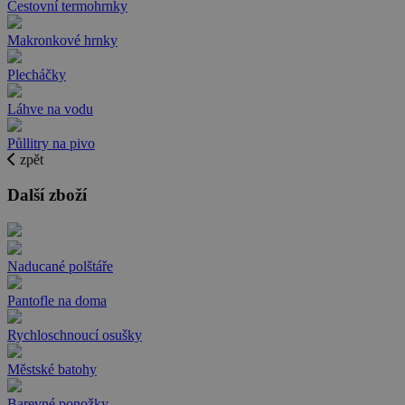
Cestovní termohrnky
Makronkové hrnky
Plecháčky
Láhve na vodu
Půllitry na pivo
zpět
Další zboží
Naducané polštáře
Pantofle na doma
Rychloschnoucí osušky
Městské batohy
Barevné ponožky