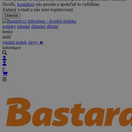
člověk,
kontaktuj
nás prosím a společně to vyřešíme.
Zadaný e-mail u nás není registrovaný
Odeslat
potisky
pánské
dámské
dětské
hrnky
další
vlastní potisk
slevy 🔥
informace
0