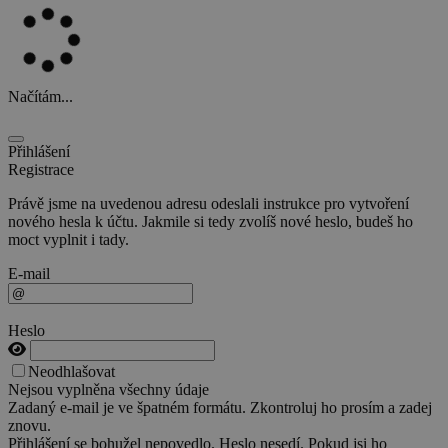
Načítám...
Přihlášení
Registrace
Právě jsme na uvedenou adresu odeslali instrukce pro vytvoření
nového hesla k účtu. Jakmile si tedy zvolíš nové heslo, budeš ho
moct vyplnit i tady.
E-mail
Heslo
Neodhlašovat
Nejsou vyplněna všechny údaje
Zadaný e-mail je ve špatném formátu. Zkontroluj ho prosím a zadej
znovu.
Přihlášení se bohužel nepovedlo. Heslo nesedí. Pokud jsi ho