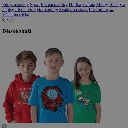
Filmy a seriály
Sport
Počítačové hry
Hudba
Zvířata
Memy
Hlášky a
nápisy
Pivo a víno
Narozeniny
Svátky a oslavy
Pro rodinu
→
Všechna trička
zpět
Dětské zboží