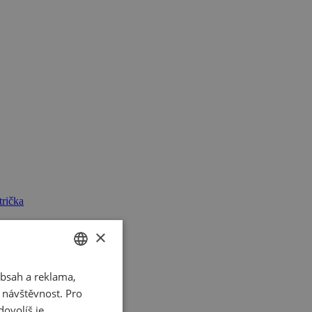
rička
×
bsah a reklama,
CZECH
t návštěvnost. Pro
SLOVAK
ovolíš je