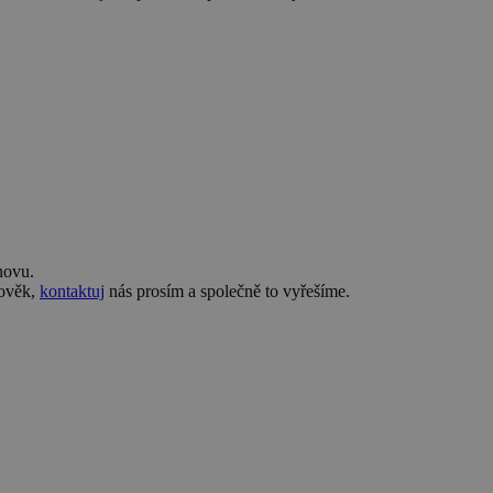
novu.
lověk,
kontaktuj
nás prosím a společně to vyřešíme.