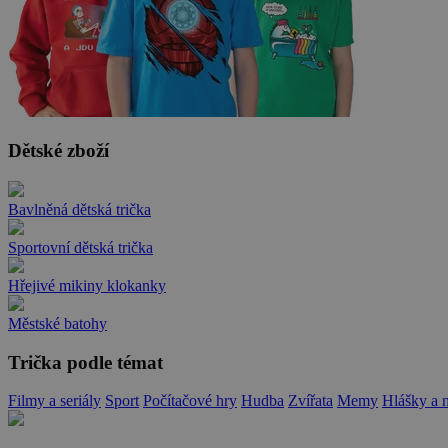
Dětské zboží
Bavlněná dětská trička
Sportovní dětská trička
Hřejivé mikiny klokanky
Městské batohy
Trička podle témat
Filmy a seriály
Sport
Počítačové hry
Hudba
Zvířata
Memy
Hlášky a 