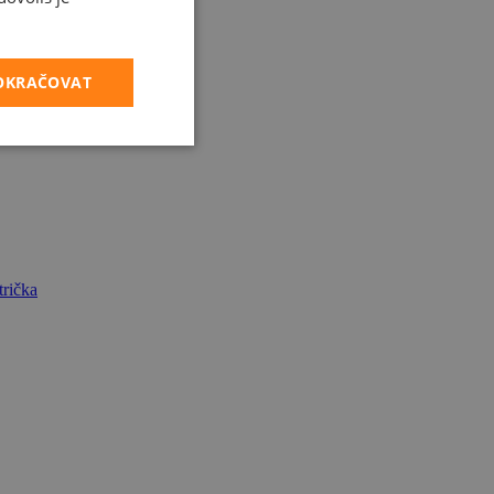
POKRAČOVAT
rička