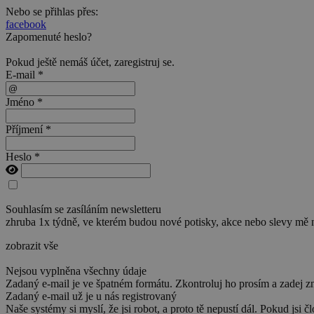
Nebo se přihlas přes:
facebook
Zapomenuté heslo?
Pokud ještě nemáš účet,
zaregistruj se
.
E-mail *
Jméno *
Příjmení *
Heslo *
Souhlasím se zasíláním newsletteru
zhruba 1x týdně, ve kterém budou nové potisky, akce nebo slevy mě 
zobrazit vše
Nejsou vyplněna všechny údaje
Zadaný e-mail je ve špatném formátu. Zkontroluj ho prosím a zadej z
Zadaný e-mail už je u nás registrovaný
Naše systémy si myslí, že jsi robot, a proto tě nepustí dál. Pokud jsi č