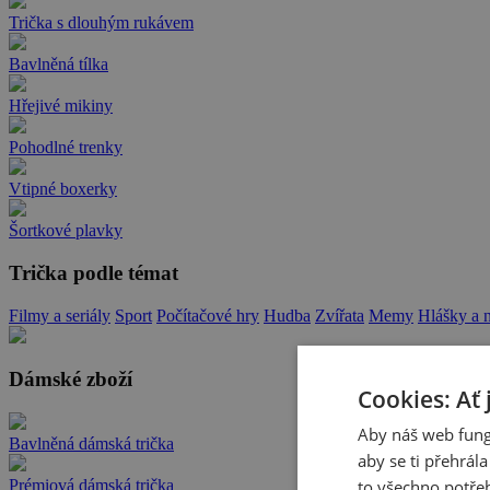
Trička s dlouhým rukávem
Bavlněná tílka
Hřejivé mikiny
Pohodlné trenky
Vtipné boxerky
Šortkové plavky
Trička podle témat
Filmy a seriály
Sport
Počítačové hry
Hudba
Zvířata
Memy
Hlášky a 
Dámské zboží
Cookies: Ať 
Aby náš web fung
Bavlněná dámská trička
aby se ti přehrál
to všechno potřeb
Prémiová dámská trička