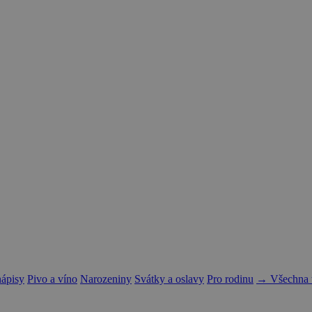
nápisy
Pivo a víno
Narozeniny
Svátky a oslavy
Pro rodinu
→ Všechna t