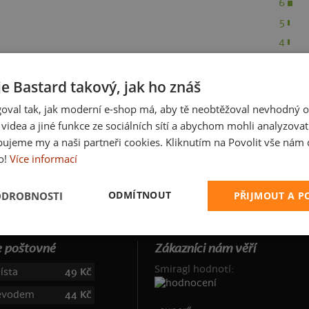
6
5
4
3
2
je Bastard takový, jak ho znáš
1
oval tak, jak moderní e-shop má, aby tě neobtěžoval nevhodný o
a videa a jiné funkce ze sociálních sítí a abychom mohli analyzova
ujeme my a naši partneři cookies. Kliknutím na Povolit vše nám d
o!
Více informací
ODMÍTNOUT
ODROBNOSTI
PŘIJMOUT A 
 poštovné
Zákazníci nám věří
Smiragl hodnotí:
ísta
49 Kč
řevodem
44 Kč