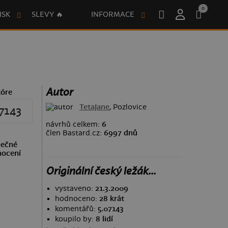
0
ISK
SLEVY 🔥
INFORMACE
Autor
kóre
TetaJane
, Pozlovice
7143
návrhů celkem:
6
člen Bastard.cz:
6997 dnů
ečné
ocení
Originální český ležák...
vystaveno:
21.3.2009
hodnoceno:
28 krát
komentářů:
5.07143
koupilo by:
8 lidí