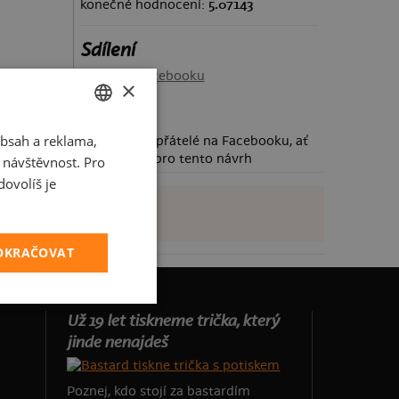
konečné hodnocení:
5.07143
Sdílení
Sdílet na Facebooku
×
bsah a reklama,
CZECH
Požádej své přátelé na Facebooku, ať
taky hlasují pro tento návrh
t návštěvnost. Pro
SLOVAK
ovolíš je
POKRAČOVAT
Už 19 let tiskneme trička, který
jinde nenajdeš
Poznej, kdo stojí za bastardím