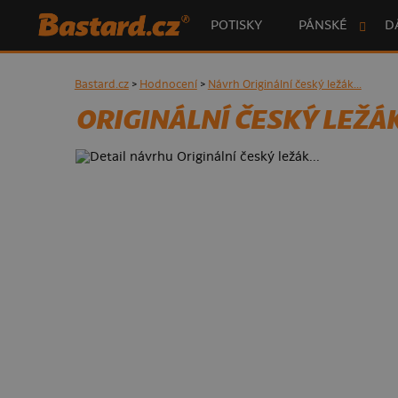
POTISKY
PÁNSKÉ
D
Bastard.cz
>
Hodnocení
>
Návrh Originální český ležák...
ORIGINÁLNÍ ČESKÝ LEŽÁK.