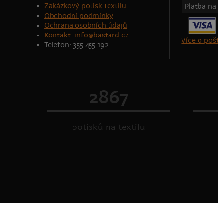
Zakázkový potisk textilu
Platba na
Obchodní podmínky
Ochrana osobních údajů
Kontakt
:
info@bastard.cz
Více o po
Telefon: 355 455 192
2867
potisků na textilu