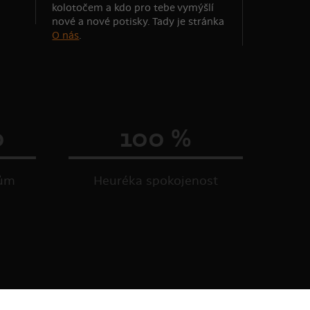
kolotočem a kdo pro tebe vymýšlí
nové a nové potisky. Tady je stránka
O nás
.
0
100 %
kům
Heuréka spokojenost