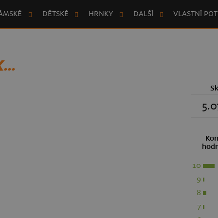
ÁMSKÉ
DĚTSKÉ
HRNKY
DALŠÍ
VLASTNÍ POT
..
S
5.0
Kon
hodn
10
9
8
7