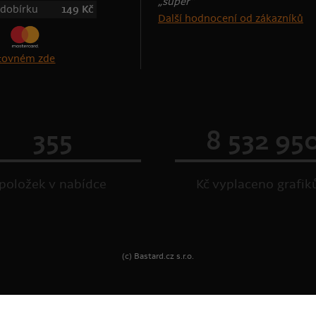
„super“
 dobírku
149 Kč
Další hodnocení od zákazníků
štovném zde
355
8 532 95
položek v nabídce
Kč vyplaceno grafi
(c) Bastard.cz s.r.o.