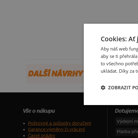
Cookies: Ať 
Aby náš web fung
aby se ti přehrál
to všechno potřeb
ukládat. Díky za t
DALŠÍ NÁVRHY OD TETAJANE
ZOBRAZIT P
Vše o nákupu
Dotujeme
Výdejní m
Poštovné a způsoby doručení
Garance výměny či vrácení
Platba p
Časté otázky