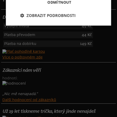
Telefon: 355 455 192
ODMÍTNOUT
ZOBRAZIT PODROBNOSTI
Dotujeme poštovné
Výdejní místa
49 Kč
Platba převodem
44 Kč
Platba na dobírku
149 Kč
Více o poštovném zde
Zákazníci nám věří
hodnotí:
„Nic mě nenapadá.“
Další hodnocení od zákazníků
Už 19 let tiskneme trička, který jinde nenajdeš