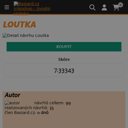
0
LOUTKA
KOUPIT
Skóre
7.33343
Autor
návrhů celkem:
99
realizovaných návrhů:
35
člen Bastard.cz:
0 dnů