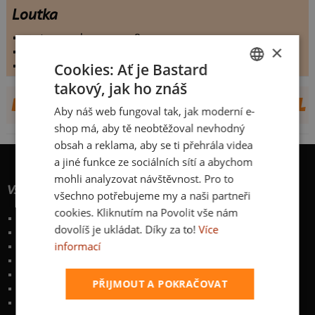
Loutka
vystaveno dne:
5.1.2008
×
hodnoceno:
3317 krát
komentářů:
0
Cookies: Ať je Bastard
takový, jak ho znáš
CZECH
DALŠÍ NÁVRHY OD TOMÁŠ CHLUDIL
Aby náš web fungoval tak, jak moderní e-
SLOVAK
shop má, aby tě neobtěžoval nevhodný
obsah a reklama, aby se ti přehrála videa
a jiné funkce ze sociálních sítí a abychom
mohli analyzovat návštěvnost. Pro to
Vše o nákupu
všechno potřebujeme my a naši partneři
cookies. Kliknutím na Povolit vše nám
Poštovné a způsoby doručení
dovolíš je ukládat. Díky za to!
Více
Garance výměny či vrácení
informací
Časté otázky
Zakázkový potisk textilu
Obchodní podmínky
PŘIJMOUT A POKRAČOVAT
Ochrana osobních údajů
Kontakt
:
info@bastard.cz