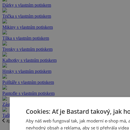
Dárky s vlastním potiskem
Trička s vlastním potiskem
Mikiny s vlastním potiskem
Tílka s vlastním potiskem
Trenky s vlastním potiskem
Kalhotky s vlastním potiskem
Hrnky s vlastním potiskem
Polštáře s vlastním potiskem
Pantofle s vlastním potiskem
Zástěry s vlastním potiskem
Cookies: Ať je Bastard takový, jak h
Tašky s vlastním potiskem
Aby náš web fungoval tak, jak moderní e-shop má, 
zpět
nevhodný obsah a reklama, aby se ti přehrála videa 