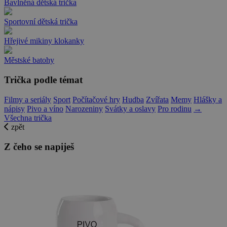
Bavlněná dětská trička
Sportovní dětská trička
Hřejivé mikiny klokanky
Městské batohy
Trička podle témat
Filmy a seriály
Sport
Počítačové hry
Hudba
Zvířata
Memy
Hlášky a
nápisy
Pivo a víno
Narozeniny
Svátky a oslavy
Pro rodinu
→
Všechna trička
zpět
Z čeho se napiješ