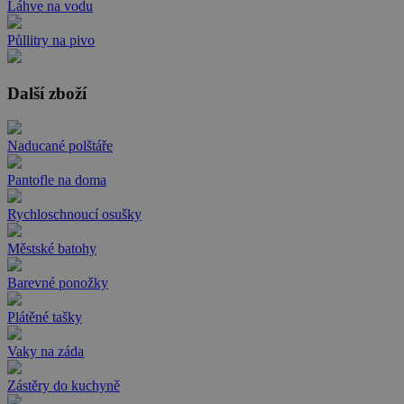
Láhve na vodu
Půllitry na pivo
Další zboží
Naducané polštáře
Pantofle na doma
Rychloschnoucí osušky
Městské batohy
Barevné ponožky
Plátěné tašky
Vaky na záda
Zástěry do kuchyně