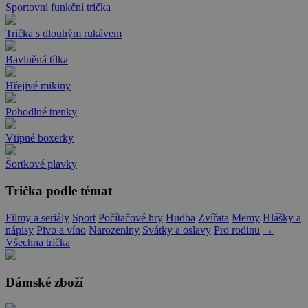
Sportovní funkční trička
Trička s dlouhým rukávem
Bavlněná tílka
Hřejivé mikiny
Pohodlné trenky
Vtipné boxerky
Šortkové plavky
Trička podle témat
Filmy a seriály
Sport
Počítačové hry
Hudba
Zvířata
Memy
Hlášky a
nápisy
Pivo a víno
Narozeniny
Svátky a oslavy
Pro rodinu
→
Všechna trička
Dámské zboží