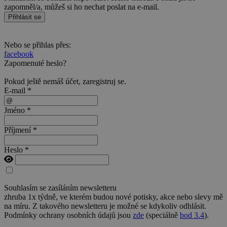
zapomněl/a, můžeš si ho nechat poslat na e-mail.
Přihlásit se
Nebo se přihlas přes:
facebook
Zapomenuté heslo?
Pokud ještě nemáš účet,
zaregistruj se
.
E-mail *
Jméno *
Příjmení *
Heslo *
Souhlasím se zasíláním newsletteru
zhruba 1x týdně, ve kterém budou nové potisky, akce nebo slevy mě
na míru. Z takového newsletteru je možné se kdykoliv odhlásit.
Podmínky ochrany osobních údajů jsou
zde
(speciálně
bod 3.4
).