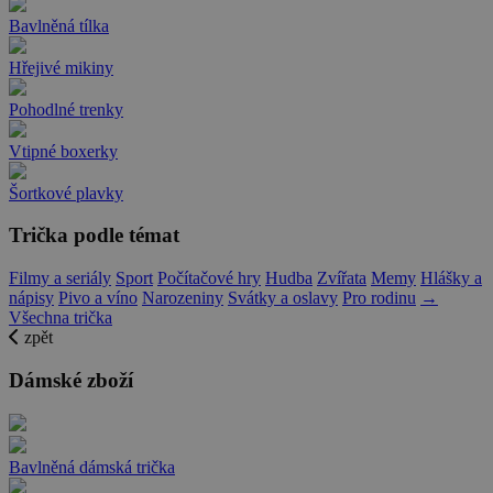
Bavlněná tílka
Hřejivé mikiny
Pohodlné trenky
Vtipné boxerky
Šortkové plavky
Trička podle témat
Filmy a seriály
Sport
Počítačové hry
Hudba
Zvířata
Memy
Hlášky a
nápisy
Pivo a víno
Narozeniny
Svátky a oslavy
Pro rodinu
→
Všechna trička
zpět
Dámské zboží
Bavlněná dámská trička