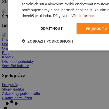
Zlevněné zboží
sociálních sítí a abychom mohli analyzovat návštěvn
potřebujeme my a naši partneři cookies. Kliknutím 
dovolíš je ukládat. Díky za to!
Více informací
zpět
Informace
ODMÍTNOUT
PŘIJMOUT A
Časté dotazy
ZOBRAZIT PODROBNOSTI
Doručení
O nás
Blog
Kontakt
Obchodní podmínky
Speciální kolekce
Spolupráce
Pro grafiky
Shopy grafiků
Zakázkový potisk textilu
Grafika na zakázku