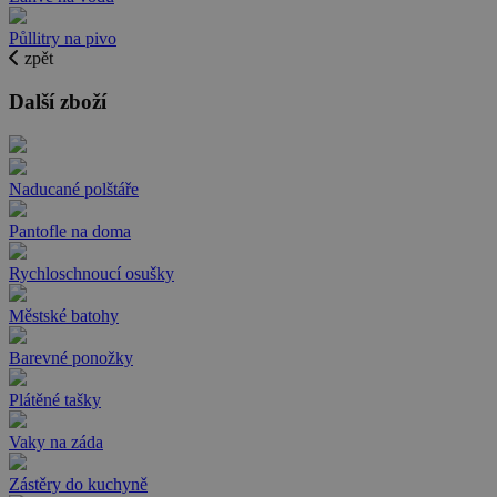
Půllitry na pivo
zpět
Další zboží
Naducané polštáře
Pantofle na doma
Rychloschnoucí osušky
Městské batohy
Barevné ponožky
Plátěné tašky
Vaky na záda
Zástěry do kuchyně