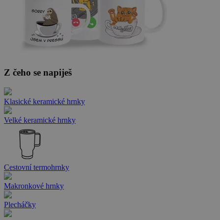
Z čeho se napiješ
Klasické keramické hrnky
Velké keramické hrnky
Cestovní termohrnky
Makronkové hrnky
Plecháčky