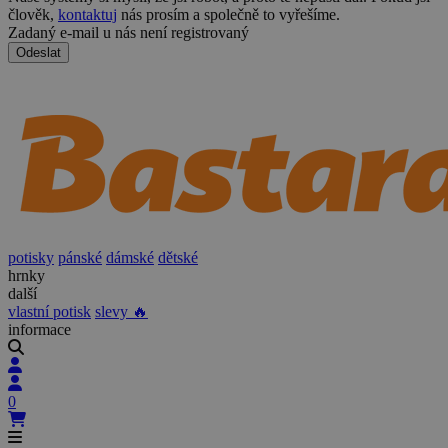
člověk,
kontaktuj
nás prosím a společně to vyřešíme.
Zadaný e-mail u nás není registrovaný
Odeslat
potisky
pánské
dámské
dětské
hrnky
další
vlastní potisk
slevy 🔥
informace
0