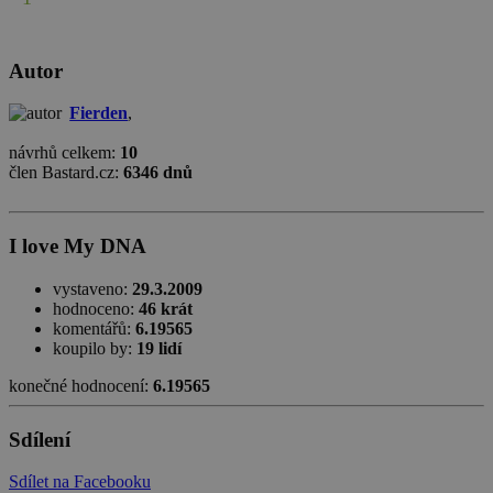
Autor
Fierden
,
návrhů celkem:
10
člen Bastard.cz:
6346 dnů
I love My DNA
vystaveno:
29.3.2009
hodnoceno:
46 krát
komentářů:
6.19565
koupilo by:
19 lidí
konečné hodnocení:
6.19565
Sdílení
Sdílet na Facebooku