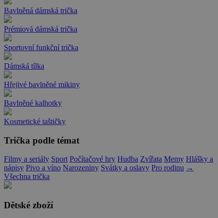
Bavlněná dámská trička
Prémiová dámská trička
Sportovní funkční trička
Dámská tílka
Hřejivé bavlněné mikiny
Bavlněné kalhotky
Kosmetické taštičky
Trička podle témat
Filmy a seriály
Sport
Počítačové hry
Hudba
Zvířata
Memy
Hlášky a
nápisy
Pivo a víno
Narozeniny
Svátky a oslavy
Pro rodinu
→
Všechna trička
Dětské zboží