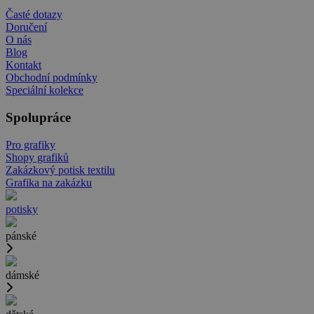
Časté dotazy
Doručení
O nás
Blog
Kontakt
Obchodní podmínky
Speciální kolekce
Spolupráce
Pro grafiky
Shopy grafiků
Zakázkový potisk textilu
Grafika na zakázku
potisky
pánské
dámské