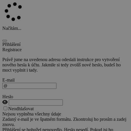
Načítám...
Přihlášení
Registrace
Právě jsme na uvedenou adresu odeslali instrukce pro vytvoření
nového hesla k účtu. Jakmile si tedy zvolíš nové heslo, budeš ho
moct vyplnit i tady.
E-mail
Heslo
Neodhlašovat
Nejsou vyplněna všechny údaje
Zadaný e-mail je ve špatném formátu. Zkontroluj ho prosím a zadej
znovu.
Přihlášení se bohužel nepovedlo. Heslo nesedí. Pokud jsi ho