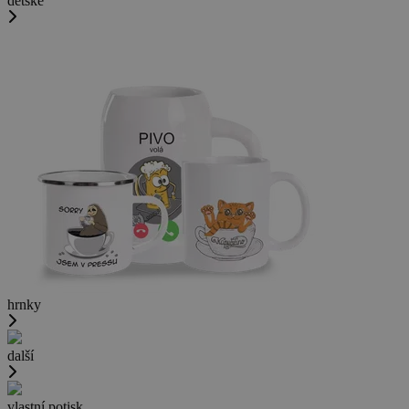
dětské
hrnky
další
vlastní potisk