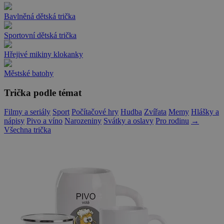
Bavlněná dětská trička
Sportovní dětská trička
Hřejivé mikiny klokanky
Městské batohy
Trička podle témat
Filmy a seriály
Sport
Počítačové hry
Hudba
Zvířata
Memy
Hlášky a
nápisy
Pivo a víno
Narozeniny
Svátky a oslavy
Pro rodinu
→
Všechna trička