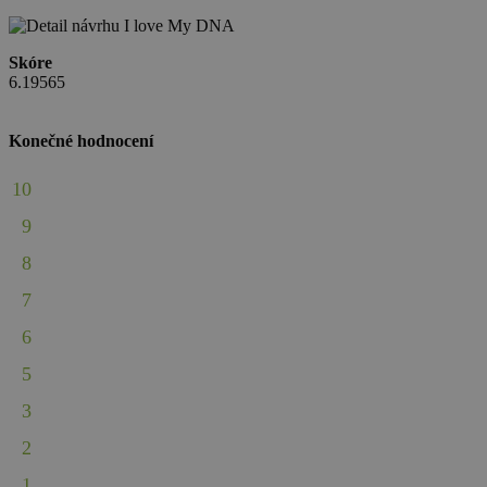
Skóre
6.19565
Konečné hodnocení
10
9
8
7
6
5
3
2
1