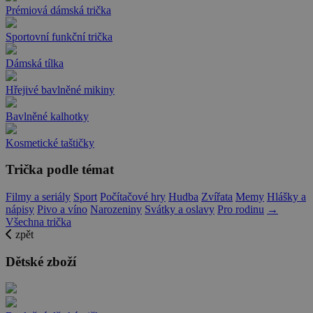
Prémiová dámská trička
Sportovní funkční trička
Dámská tílka
Hřejivé bavlněné mikiny
Bavlněné kalhotky
Kosmetické taštičky
Trička podle témat
Filmy a seriály
Sport
Počítačové hry
Hudba
Zvířata
Memy
Hlášky a
nápisy
Pivo a víno
Narozeniny
Svátky a oslavy
Pro rodinu
→
Všechna trička
zpět
Dětské zboží