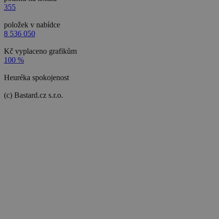
355
položek v nabídce
8 536 050
Kč vyplaceno grafikům
100 %
Heuréka spokojenost
(c) Bastard.cz s.r.o.