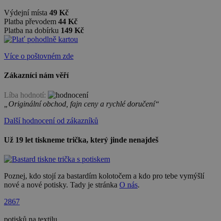
Výdejní místa
49 Kč
Platba převodem
44 Kč
Platba na dobírku
149 Kč
Více o poštovném zde
Zákazníci nám věří
Líba hodnotí:
„Originální obchod, fajn ceny a rychlé doručení“
Další hodnocení od zákazníků
Už 19 let tiskneme trička, který jinde nenajdeš
Poznej, kdo stojí za bastardím kolotočem a kdo pro tebe vymýšlí
nové a nové potisky. Tady je stránka
O nás
.
2867
potisků na textilu