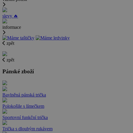
slevy 🔥
informace
zpět
zpět
Pánské zboží
Bavlněná pánská trička
Polokošile s límečkem
Sportovní funkční trička
Trička s dlouhým rukávem