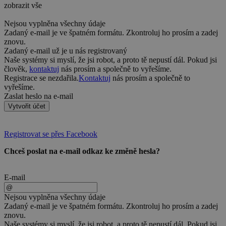
zobrazit vše
Nejsou vyplněna všechny údaje
Zadaný e-mail je ve špatném formátu. Zkontroluj ho prosím a zadej
znovu.
Zadaný e-mail už je u nás registrovaný
Naše systémy si myslí, že jsi robot, a proto tě nepustí dál. Pokud jsi
člověk,
kontaktuj
nás prosím a společně to vyřešíme.
Registrace se nezdařila.
Kontaktuj
nás prosím a společně to
vyřešíme.
Zaslat heslo na e-mail
Vytvořit účet
Registrovat se přes Facebook
Chceš poslat na e-mail odkaz ke změně hesla?
E-mail
Nejsou vyplněna všechny údaje
Zadaný e-mail je ve špatném formátu. Zkontroluj ho prosím a zadej
znovu.
Naše systémy si myslí, že jsi robot, a proto tě nepustí dál. Pokud jsi