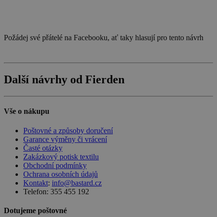
Požádej své přátelé na Facebooku, ať taky hlasují pro tento návrh
Další návrhy od Fierden
Vše o nákupu
Poštovné a způsoby doručení
Garance výměny či vrácení
Časté otázky
Zakázkový potisk textilu
Obchodní podmínky
Ochrana osobních údajů
Kontakt
:
info@bastard.cz
Telefon: 355 455 192
Dotujeme poštovné