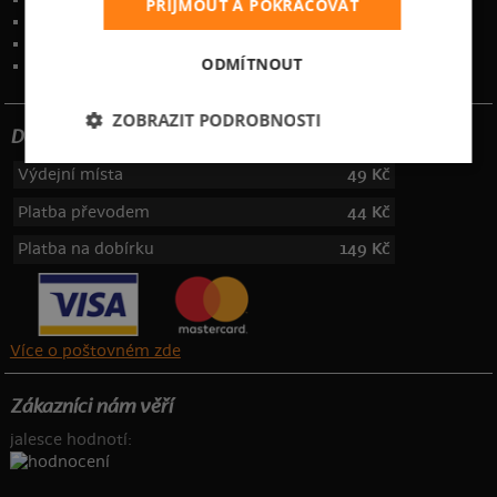
PŘIJMOUT A POKRAČOVAT
Ochrana osobních údajů
Kontakt
:
info@bastard.cz
ODMÍTNOUT
Telefon: 355 455 192
ZOBRAZIT PODROBNOSTI
Dotujeme poštovné
Výdejní místa
49 Kč
Platba převodem
44 Kč
Platba na dobírku
149 Kč
Více o poštovném zde
Zákazníci nám věří
jalesce hodnotí: