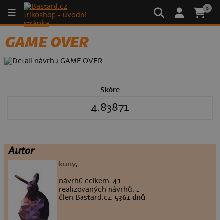
0
GAME OVER
Skóre
4.83871
Autor
kuny
,
návrhů celkem:
41
realizovaných návrhů:
1
člen Bastard.cz:
5361 dnů