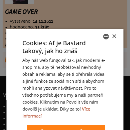
GAME OVER
vystaveno:
14.12.2011
hodnoceno:
31 krát
komentářů:
4.83871
×
koupilo by:
2 lidí
Cookies: Ať je Bastard
konečné hodnocení:
4.83871
takový, jak ho znáš
CZECH
DALŠÍ NÁVRHY OD KUNY
Aby náš web fungoval tak, jak moderní e-
SLOVAK
shop má, aby tě neobtěžoval nevhodný
obsah a reklama, aby se ti přehrála videa
a jiné funkce ze sociálních sítí a abychom
mohli analyzovat návštěvnost. Pro to
všechno potřebujeme my a naši partneři
Vše o nákupu
cookies. Kliknutím na Povolit vše nám
Poštovné a způsoby doručení
dovolíš je ukládat. Díky za to!
Více
Garance výměny či vrácení
informací
Časté otázky
Zakázkový potisk textilu
Obchodní podmínky