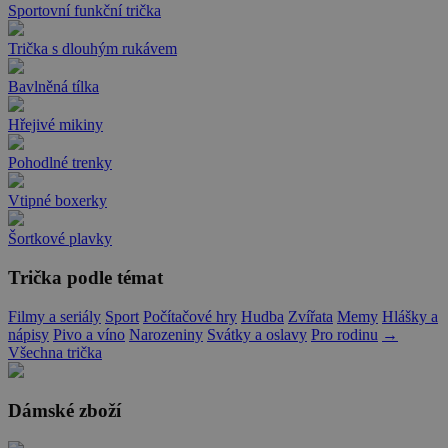
Sportovní funkční trička
Trička s dlouhým rukávem
Bavlněná tílka
Hřejivé mikiny
Pohodlné trenky
Vtipné boxerky
Šortkové plavky
Trička podle témat
Filmy a seriály
Sport
Počítačové hry
Hudba
Zvířata
Memy
Hlášky a
nápisy
Pivo a víno
Narozeniny
Svátky a oslavy
Pro rodinu
→
Všechna trička
Dámské zboží