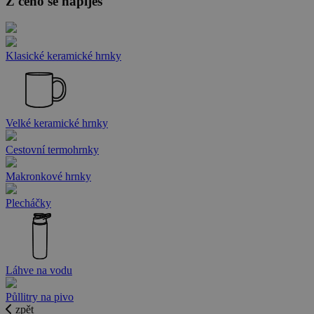
Z čeho se napiješ
Klasické keramické hrnky
Velké keramické hrnky
Cestovní termohrnky
Makronkové hrnky
Plecháčky
Láhve na vodu
Půllitry na pivo
zpět