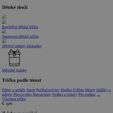
Dětské zboží
Bavlněná dětská trička
Sportovní dětská trička
Hřejivé mikiny klokanky
Městské batohy
Trička podle témat
Filmy a seriály
Sport
Počítačové hry
Hudba
Zvířata
Memy
Hlášky a
nápisy
Pivo a víno
Narozeniny
Svátky a oslavy
Pro rodinu
→
Všechna trička
zpět