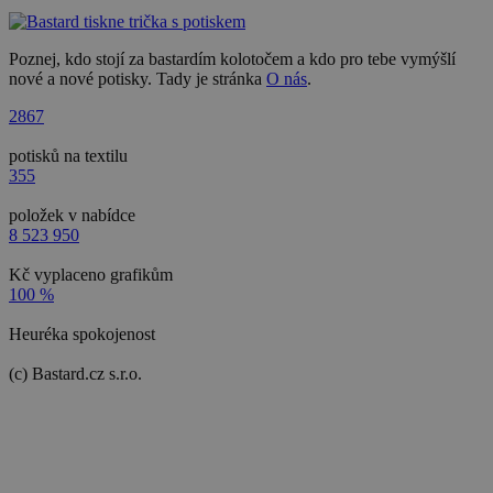
Poznej, kdo stojí za bastardím kolotočem a kdo pro tebe vymýšlí
nové a nové potisky. Tady je stránka
O nás
.
2867
potisků na textilu
355
položek v nabídce
8 523 950
Kč vyplaceno grafikům
100 %
Heuréka spokojenost
(c) Bastard.cz s.r.o.