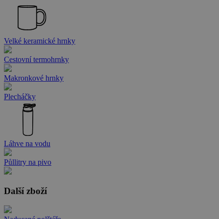
Velké keramické hrnky
Cestovní termohrnky
Makronkové hrnky
Plecháčky
Láhve na vodu
Půllitry na pivo
Další zboží