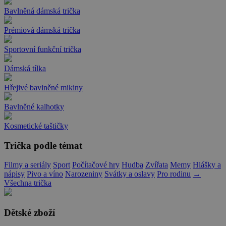
Bavlněná dámská trička
Prémiová dámská trička
Sportovní funkční trička
Dámská tílka
Hřejivé bavlněné mikiny
Bavlněné kalhotky
Kosmetické taštičky
Trička podle témat
Filmy a seriály
Sport
Počítačové hry
Hudba
Zvířata
Memy
Hlášky a
nápisy
Pivo a víno
Narozeniny
Svátky a oslavy
Pro rodinu
→
Všechna trička
Dětské zboží