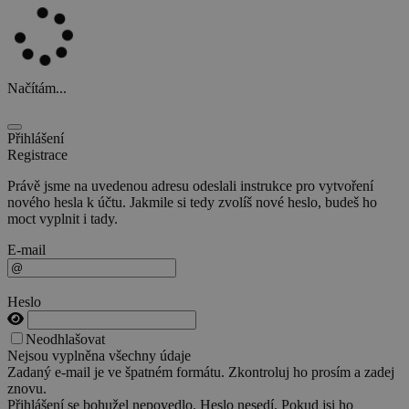
Načítám...
Přihlášení
Registrace
Právě jsme na uvedenou adresu odeslali instrukce pro vytvoření
nového hesla k účtu. Jakmile si tedy zvolíš nové heslo, budeš ho
moct vyplnit i tady.
E-mail
Heslo
Neodhlašovat
Nejsou vyplněna všechny údaje
Zadaný e-mail je ve špatném formátu. Zkontroluj ho prosím a zadej
znovu.
Přihlášení se bohužel nepovedlo. Heslo nesedí. Pokud jsi ho