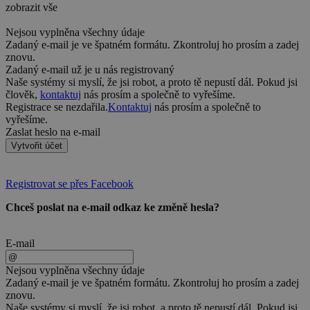
zobrazit vše
Nejsou vyplněna všechny údaje
Zadaný e-mail je ve špatném formátu. Zkontroluj ho prosím a zadej
znovu.
Zadaný e-mail už je u nás registrovaný
Naše systémy si myslí, že jsi robot, a proto tě nepustí dál. Pokud jsi
člověk,
kontaktuj
nás prosím a společně to vyřešíme.
Registrace se nezdařila.
Kontaktuj
nás prosím a společně to
vyřešíme.
Zaslat heslo na e-mail
Vytvořit účet
Registrovat se přes Facebook
Chceš poslat na e-mail odkaz ke změně hesla?
E-mail
Nejsou vyplněna všechny údaje
Zadaný e-mail je ve špatném formátu. Zkontroluj ho prosím a zadej
znovu.
Naše systémy si myslí, že jsi robot, a proto tě nepustí dál. Pokud jsi