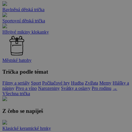
Bavlněná dětská trička
Sportovní dětská trička
Hřejivé mikiny klokanky
Městské batohy
Trička podle témat
Filmy a seriály
Sport
Počítačové hry
Hudba
Zvířata
Memy
Hlášky a
nápisy
Pivo a víno
Narozeniny
Svátky a oslavy
Pro rodinu
→
Všechna trička
Z čeho se napiješ
Klasické keramické hrnky