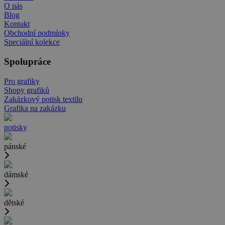
O nás
Blog
Kontakt
Obchodní podmínky
Speciální kolekce
Spolupráce
Pro grafiky
Shopy grafiků
Zakázkový potisk textilu
Grafika na zakázku
potisky
pánské
dámské
dětské