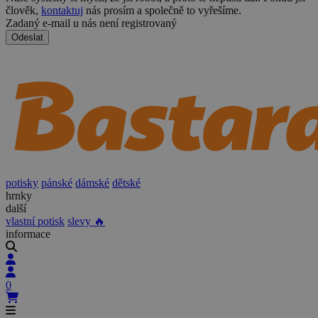
člověk,
kontaktuj
nás prosím a společně to vyřešíme.
Zadaný e-mail u nás není registrovaný
Odeslat
potisky
pánské
dámské
dětské
hrnky
další
vlastní potisk
slevy 🔥
informace
0