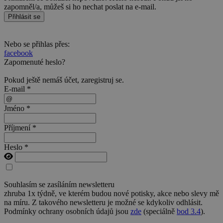
zapomněl/a, můžeš si ho nechat poslat na e-mail.
Přihlásit se
Nebo se přihlas přes:
facebook
Zapomenuté heslo?
Pokud ještě nemáš účet,
zaregistruj se
.
E-mail *
Jméno *
Příjmení *
Heslo *
Souhlasím se zasíláním newsletteru
zhruba 1x týdně, ve kterém budou nové potisky, akce nebo slevy mě
na míru. Z takového newsletteru je možné se kdykoliv odhlásit.
Podmínky ochrany osobních údajů jsou
zde
(speciálně
bod 3.4
).