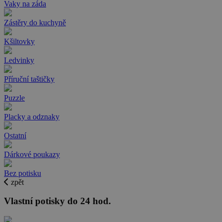
Vaky na záda
Zástěry do kuchyně
Kšiltovky
Ledvinky
Příruční taštičky
Puzzle
Placky a odznaky
Ostatní
Dárkové poukazy
Bez potisku
zpět
Vlastní potisky do 24 hod.