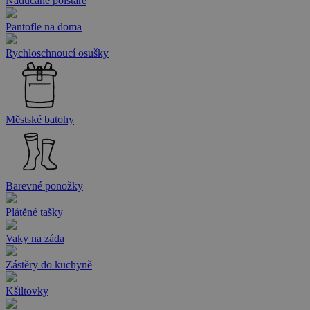
Naducané polštáře
Pantofle na doma
Rychloschnoucí osušky
Městské batohy
Barevné ponožky
Plátěné tašky
Vaky na záda
Zástěry do kuchyně
Kšiltovky