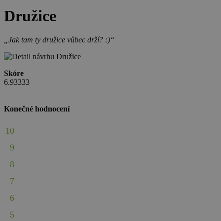
Družice
„Jak tam ty družice vůbec drží? :)“
Skóre
6.93333
Konečné hodnocení
10
9
8
7
6
5