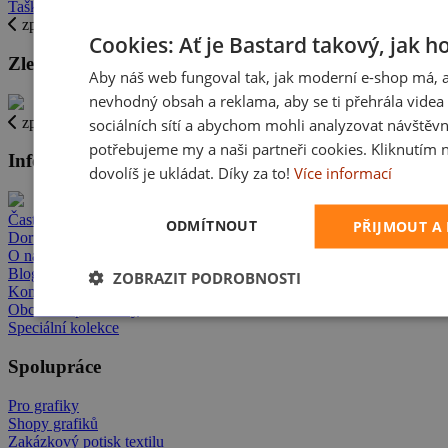
Tašky s vlastním potiskem
zpět
Cookies: Ať je Bastard takový, jak h
Zlevněné zboží
Aby náš web fungoval tak, jak moderní e-shop má, 
nevhodný obsah a reklama, aby se ti přehrála videa 
zpět
sociálních sítí a abychom mohli analyzovat návštěvn
potřebujeme my a naši partneři cookies. Kliknutím 
Informace
dovolíš je ukládat. Díky za to!
Více informací
Časté dotazy
ODMÍTNOUT
PŘIJMOUT A
Doručení
O nás
Blog
ZOBRAZIT PODROBNOSTI
Kontakt
Obchodní podmínky
Speciální kolekce
Spolupráce
Pro grafiky
Shopy grafiků
Zakázkový potisk textilu