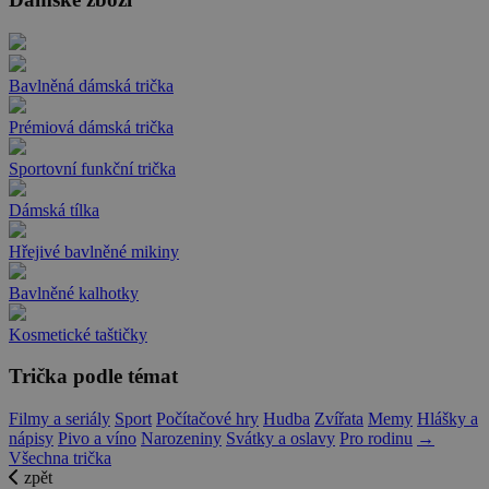
Bavlněná dámská trička
Prémiová dámská trička
Sportovní funkční trička
Dámská tílka
Hřejivé bavlněné mikiny
Bavlněné kalhotky
Kosmetické taštičky
Trička podle témat
Filmy a seriály
Sport
Počítačové hry
Hudba
Zvířata
Memy
Hlášky a
nápisy
Pivo a víno
Narozeniny
Svátky a oslavy
Pro rodinu
→
Všechna trička
zpět