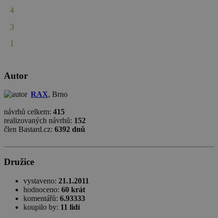
4
3
1
Autor
RAX
, Brno
návrhů celkem:
415
realizovaných návrhů:
152
člen Bastard.cz:
6392 dnů
Družice
vystaveno:
21.1.2011
hodnoceno:
60 krát
komentářů:
6.93333
koupilo by:
11 lidí