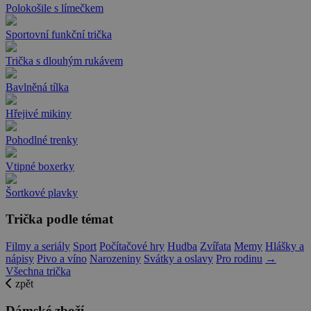
Polokošile s límečkem
Sportovní funkční trička
Trička s dlouhým rukávem
Bavlněná tílka
Hřejivé mikiny
Pohodlné trenky
Vtipné boxerky
Šortkové plavky
Trička podle témat
Filmy a seriály
Sport
Počítačové hry
Hudba
Zvířata
Memy
Hlášky a
nápisy
Pivo a víno
Narozeniny
Svátky a oslavy
Pro rodinu
→
Všechna trička
zpět
Dámské zboží