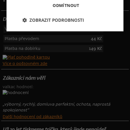
Telefon: 355 455 192
ODMÍTNOUT
Dotujeme poštovné
ZOBRAZIT PODROBNOSTI
Výdejní místa
49 Kč
Platba převodem
44 Kč
Platba na dobírku
149 Kč
Více o poštovném zde
Zákazníci nám věří
valkac hodnotí:
„výborný, rychlý, domluva perfektní, ochota, naprostá
spokojenost“
Další hodnocení od zákazníků
Už 19 let tiskneme trička, který jinde nenajdeš