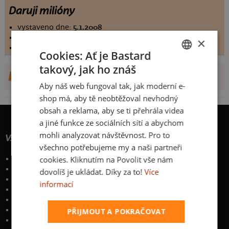
Daruji milióny
vystaveno dne:
5.1.2008
hodnoceno:
64 krát
×
komentářů:
0
Cookies: Ať je Bastard
takový, jak ho znáš
CZECH
DALŠÍ NÁVRHY OD PETER JUHÁS
Aby náš web fungoval tak, jak moderní e-
SLOVAK
shop má, aby tě neobtěžoval nevhodný
obsah a reklama, aby se ti přehrála videa
a jiné funkce ze sociálních sítí a abychom
mohli analyzovat návštěvnost. Pro to
Vše o nákupu
všechno potřebujeme my a naši partneři
Poštovné a způsoby doručení
cookies. Kliknutím na Povolit vše nám
Garance výměny či vrácení
dovolíš je ukládat. Díky za to!
Více
Časté otázky
informací
Zakázkový potisk textilu
Obchodní podmínky
Ochrana osobních údajů
PŘIJMOUT A POKRAČOVAT
Kontakt
:
info@bastard.cz