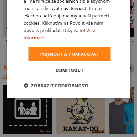
a jiné funkce ze sociálních sítí a abychom
mohli analyzovat návštěvnost. Pro to
všechno potřebujeme my a naši partneři
cookies. Kliknutím na Povolit vše nám
dovolíš je ukládat. Díky za to!
Více
informací
Mám kulatiny
Cimrman: Debil, blbeček
Anděl vs. ď
PŘIJMOUT A POKRAČOVAT
NEJPRODÁVANĚJŠÍ POTISKY
ODMÍTNOUT
ZOBRAZIT VŠECHNY
ZOBRAZIT PODROBNOSTI