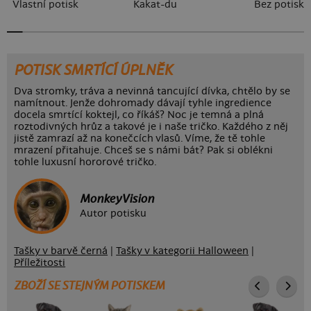
Vlastní potisk
Kakat-du
Bez potisku
POTISK SMRTÍCÍ ÚPLNĚK
Dva stromky, tráva a nevinná tancující dívka, chtělo by se
namítnout. Jenže dohromady dávají tyhle ingredience
docela smrtící koktejl, co říkáš? Noc je temná a plná
roztodivných hrůz a takové je i naše tričko. Každého z něj
jistě zamrazí až na konečcích vlasů. Víme, že tě tohle
mrazení přitahuje. Chceš se s námi bát? Pak si oblékni
tohle luxusní hororové tričko.
MonkeyVision
Autor potisku
Tašky v barvě černá
|
Tašky v kategorii Halloween
|
Příležitosti
ZBOŽÍ SE STEJNÝM POTISKEM