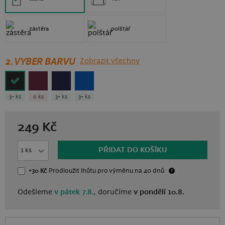
zástěra
polštář
2. VYBER BARVU
Zobrazit všechny
3+ ks
0 ks
3+ ks
3+ ks
249
Kč
PŘIDAT DO KOŠÍKU
+30 Kč
Prodloužit lhůtu
pro výměnu
na 40 dnů
Odešleme
v pátek 7.8.,
doručíme
v pondělí 10.8.