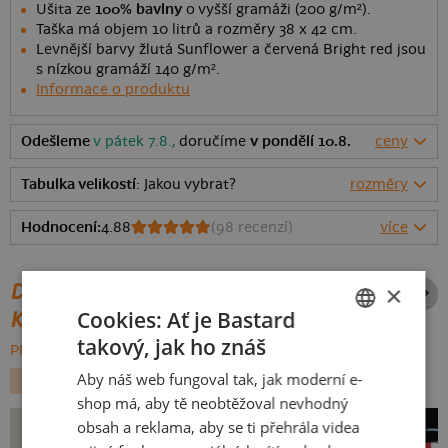
Ušita ze
100% bavlny
o vyšší gramáži (200 g/m²).
Taška má objem 10 litrů a rozměry 38 x 42 cm.
Levnější barvy žlutá Sunflower a červená Bright red jsou
s nízkou gramáží 140 g/m².
Informace o produktu
Odešleme
v pátek 7.8.,
doručíme
v pondělí 10.8.
ceny
Tabulka velikostí
: Jakou vybrat?
rozměry
Hodnocení:
4.88
(
98
recenzí)
více
DALŠÍ POTISKY ZE STEJNÉ
×
Cookies: Ať je Bastard
KATEGORIE
takový, jak ho znáš
CZECH
PROCHÁZET VŠE:
Aby náš web fungoval tak, jak moderní e-
HALLOWEEN
PŘÍLEŽITOSTI
SLOVAK
shop má, aby tě neobtěžoval nevhodný
obsah a reklama, aby se ti přehrála videa