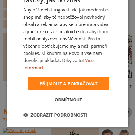
takový, jak ho znáš
CZECH
ZVÍŘÁTKA
GEEK
FILMY A SERIÁLY
BATMAN
Aby náš web fungoval tak, jak moderní e-
SLOVAK
SUPERHRDINOVÉ
HARLEY QUINN A JOKER
shop má, aby tě neobtěžoval nevhodný
obsah a reklama, aby se ti přehrála videa
MEDVĚDI
a jiné funkce ze sociálních sítí a abychom
mohli analyzovat návštěvnost. Pro to
všechno potřebujeme my a naši partneři
cookies. Kliknutím na Povolit vše nám
dovolíš je ukládat. Díky za to!
Více
informací
PŘIJMOUT A POKRAČOVAT
Kakat-du
V pressu
Neklidný bez pi
ODMÍTNOUT
NEJPRODÁVANĚJŠÍ POTISKY
ZOBRAZIT PODROBNOSTI
ZOBRAZIT VŠECHNY