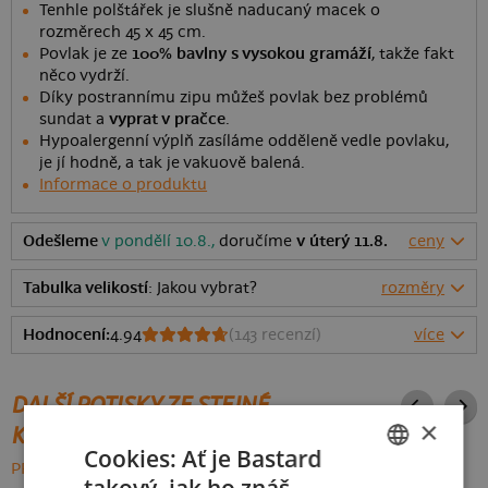
Tenhle polštářek je slušně naducaný macek o
rozměrech 45 x 45 cm.
Povlak je ze
100% bavlny s vysokou gramáží
, takže fakt
něco vydrží.
Díky postrannímu zipu můžeš povlak bez problémů
sundat a
vyprat v pračce
.
Hypoalergenní výplň zasíláme odděleně vedle povlaku,
je jí hodně, a tak je vakuově balená.
Informace o produktu
Odešleme
v pondělí 10.8.,
doručíme
v úterý 11.8.
ceny
Tabulka velikostí
: Jakou vybrat?
rozměry
Hodnocení:
4.94
(
143
recenzí)
více
DALŠÍ POTISKY ZE STEJNÉ
×
KATEGORIE
Cookies: Ať je Bastard
PROCHÁZET VŠE: