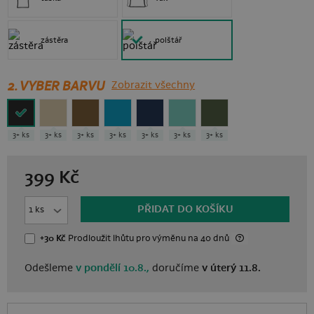
zástěra
polštář
2. VYBER BARVU
Zobrazit všechny
3+ ks
3+ ks
3+ ks
3+ ks
3+ ks
3+ ks
3+ ks
399
Kč
PŘIDAT DO KOŠÍKU
+30 Kč
Prodloužit lhůtu
pro výměnu
na 40 dnů
Odešleme
v pondělí 10.8.,
doručíme
v úterý 11.8.