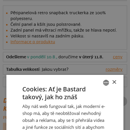
Pětipanelová retro snapback truckerka ze 100%
polyesteru.
Čelní panel a kšilt jsou polstrované.
Zadní panel má větrací mřížku, takže se hlava nepotí.
Velikost si nastavíš na zadním pásku.
Informace o produktu
Odešleme
v pondělí 10.8.,
doručíme
v úterý 11.8.
ceny
Tabulka velikostí
: Jakou vybrat?
rozměry
×
Hodnocení:
4.95
(
22
recenzí)
více
Cookies: Ať je Bastard
takový, jak ho znáš
CZECH
DALŠÍ POTISKY ZE STEJNÉ
Aby náš web fungoval tak, jak moderní e-
KATEGORIE
SLOVAK
shop má, aby tě neobtěžoval nevhodný
PROCHÁZET VŠE:
obsah a reklama, aby se ti přehrála videa
TURISTIKA
a jiné funkce ze sociálních sítí a abychom