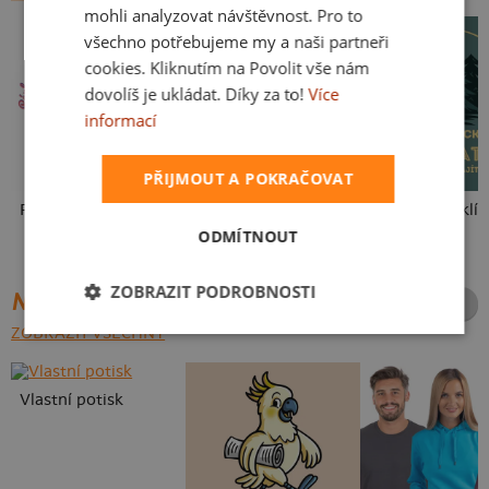
mohli analyzovat návštěvnost. Pro to
všechno potřebujeme my a naši partneři
cookies. Kliknutím na Povolit vše nám
dovolíš je ukládat. Díky za to!
Více
informací
PŘIJMOUT A POKRAČOVAT
Fušál
Jedeme vodu
Fantastická klíš
ODMÍTNOUT
ZOBRAZIT PODROBNOSTI
NEJPRODÁVANĚJŠÍ POTISKY
ZOBRAZIT VŠECHNY
Vlastní potisk