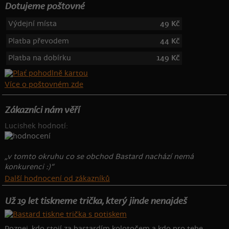
Dotujeme poštovné
Výdejní místa
49 Kč
Platba převodem
44 Kč
Platba na dobírku
149 Kč
Více o poštovném zde
Zákazníci nám věří
Lucishek hodnotí:
„v tomto okruhu co se obchod Bastard nachází nemá
konkurenci :)“
Další hodnocení od zákazníků
Už 19 let tiskneme trička, který jinde nenajdeš
Poznej, kdo stojí za bastardím kolotočem a kdo pro tebe