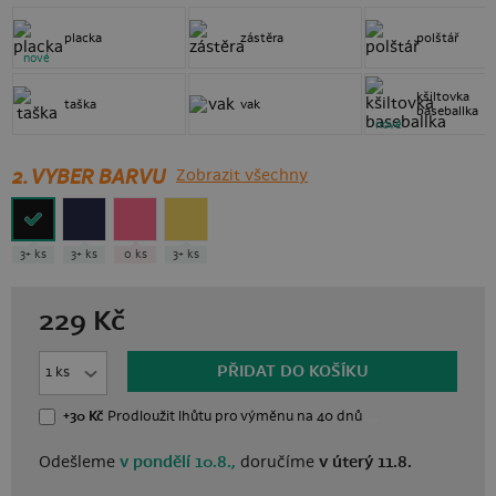
placka
zástěra
polštář
nové
kšiltovka
taška
vak
baseballka
nové
2. VYBER BARVU
Zobrazit všechny
3+ ks
3+ ks
0 ks
3+ ks
229
Kč
PŘIDAT DO KOŠÍKU
+30 Kč
Prodloužit lhůtu
pro výměnu
na 40 dnů
Odešleme
v pondělí 10.8.,
doručíme
v úterý 11.8.