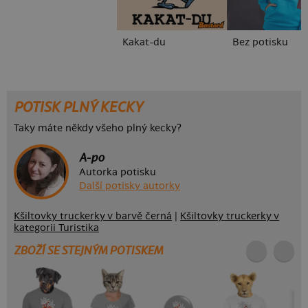
Kakat-du
Bez potisku
POTISK PLNÝ KECKY
Taky máte někdy všeho plný kecky?
A-po
Autorka potisku
Další potisky autorky
Kšiltovky truckerky v barvě černá
|
Kšiltovky truckerky v
kategorii Turistika
ZBOŽÍ SE STEJNÝM POTISKEM