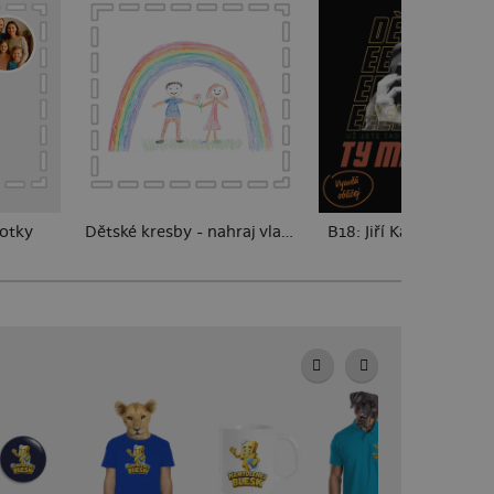
fotky
Dětské kresby - nahraj vlastní
B18: Jiří Kára