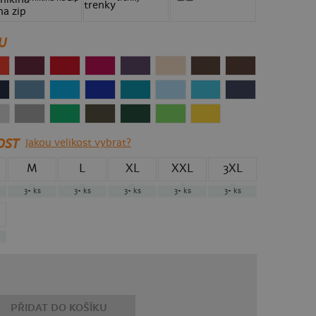
U
OST
Jakou velikost vybrat?
M
L
XL
XXL
3XL
3+
ks
3+
ks
3+
ks
3+
ks
3+
ks
PŘIDAT DO KOŠÍKU