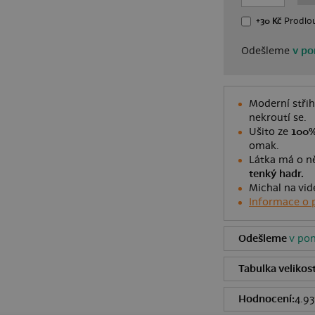
+30 Kč
Prodlou
Odešleme
v po
Moderní střih
nekroutí se.
Ušito ze
100%
omak.
Látka má o ně
tenký hadr.
Michal na vid
Informace o 
Odešleme
v pon
Tabulka velikost
Hodnocení:
4.93