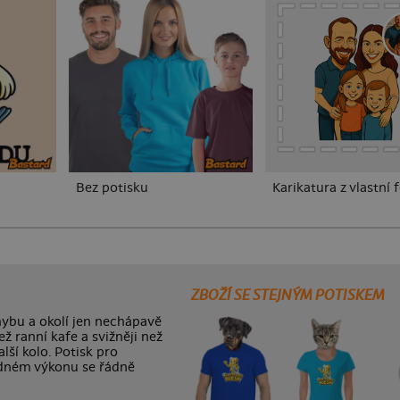
Bez potisku
Karikatura z vlastní 
ZBOŽÍ SE STEJNÝM POTISKEM
hybu a okolí jen nechápavě
ež ranní kafe a svižněji než
lší kolo. Potisk pro
řádném výkonu se řádně