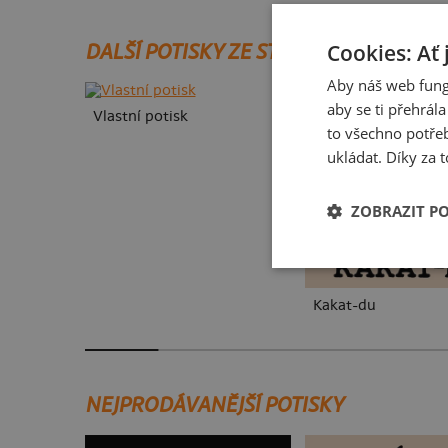
Cookies: Ať 
DALŠÍ POTISKY ZE STEJNÉ KATEGORIE
Aby náš web fung
aby se ti přehrál
Vlastní potisk
to všechno potřeb
ukládat. Díky za t
ZOBRAZIT P
Kakat-du
NEJPRODÁVANĚJŠÍ POTISKY