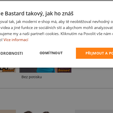
je Bastard takový, jak ho znáš
oval tak, jak moderní e-shop má, aby tě neobtěžoval nevhodný o
a videa a jiné funkce ze sociálních sítí a abychom mohli analyzova
Karikatura z vlastní 
ujeme my a naši partneři cookies. Kliknutím na Povolit vše nám d
o!
Více informací
ODMÍTNOUT
ODROBNOSTI
PŘIJMOUT A 
Bez potisku