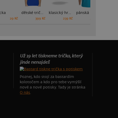
cka
dětské tričko
klasický hrnek
pánská polokošile
29 Kč
399 Kč
239 Kč
449 Kč
Už 19 let tiskneme trička, který
jinde nenajdeš
Poznej, kdo stojí za bastardím
kolotočem a kdo pro tebe vymýšlí
nové a nové potisky. Tady je stránka
O nás
.