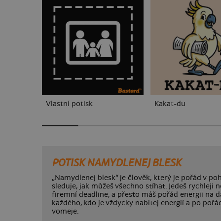
Vlastní potisk
Kakat-du
POTISK NAMYDLENEJ BLESK
„Namydlenej blesk“ je člověk, který je pořád v po
sleduje, jak můžeš všechno stíhat. Jedeš rychleji n
firemní deadline, a přesto máš pořád energii na da
každého, kdo je vždycky nabitej energií a po po
vomeje.