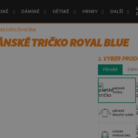
NSKÉ
DÁMSKÉ
DĚTSKÉ
HRNKY
DALŠÍ
ké tričko Royal Blue
NSKÉ TRIČKO ROYAL BLUE
1. VYBER PROD
Pánské
Dám
pánské
tričko
pánské
dlouhý rukáv
unisex
mikina bez
nové