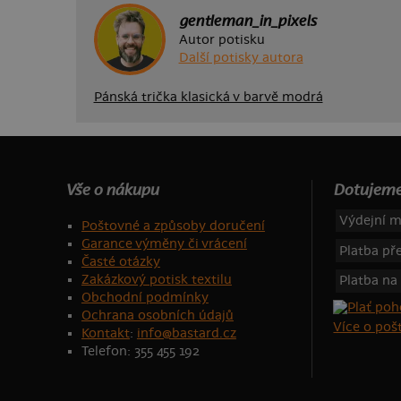
gentleman_in_pixels
Autor potisku
Další potisky autora
Pánská trička klasická v barvě modrá
Vše o nákupu
Dotujeme
Výdejní m
Poštovné a způsoby doručení
Garance výměny či vrácení
Platba p
Časté otázky
Zakázkový potisk textilu
Platba na
Obchodní podmínky
Ochrana osobních údajů
Více o po
Kontakt
:
info@bastard.cz
Telefon: 355 455 192