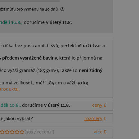
žit lhůtu
pro výměnu
na 40 dnů
ndělí 10.8.,
doručíme
v úterý 11.8.
 trička bez postranních švů, perfektně
drží tvar
a
 předem vysrážené bavlny
, která je příjemná na
co vyšší gramáž (185 g/m²), takže to
není žádný
eu má velikost L, měří 185 cm a váží 90 kg
produktu
dělí 10.8.,
doručíme
v úterý 11.8.
ceny
í
: Jakou vybrat?
rozměry
(
3027
recenzí)
více