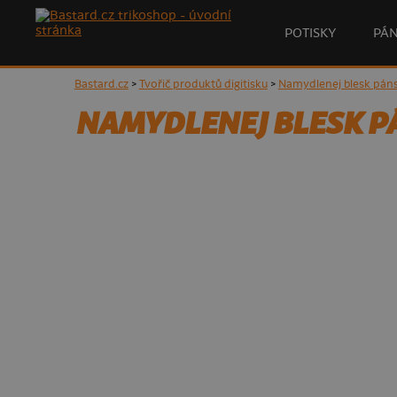
POTISKY
PÁ
Bastard.cz
>
Tvořič produktů digitisku
>
Namydlenej blesk páns
NAMYDLENEJ BLESK PÁ