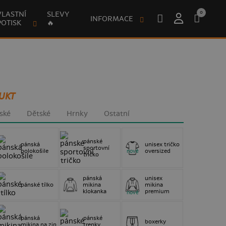
0
VLASTNÍ
SLEVY
INFORMACE
POTISK
🔥
UKT
ské
Dětské
Hrnky
Ostatní
pánské
pánská
unisex tričko
sportovní
polokošile
oversized
nové
tričko
pánská
unisex
pánské tílko
mikina
mikina
klokanka
premium
nové
pánská
pánské
boxerky
mikina na zip
trenky