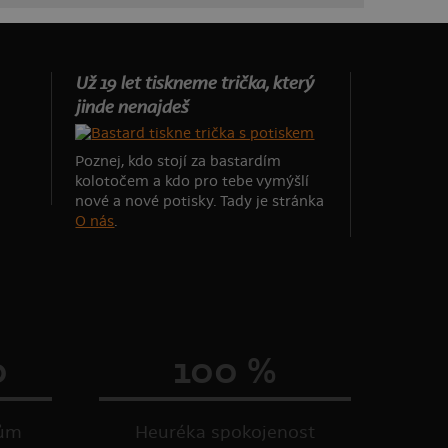
Už 19 let tiskneme trička, který
jinde nenajdeš
Poznej, kdo stojí za bastardím
kolotočem a kdo pro tebe vymýšlí
nové a nové potisky. Tady je stránka
O nás
.
0
100 %
kům
Heuréka spokojenost