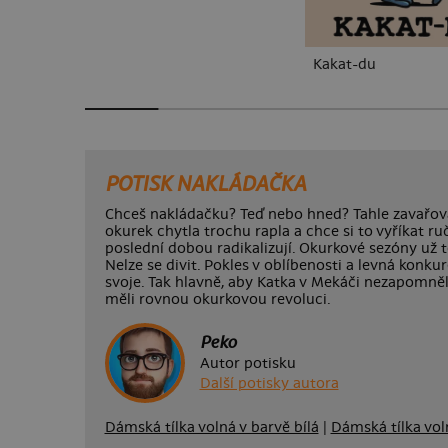
Kakat-du
POTISK NAKLÁDAČKA
Chceš nakládačku? Teď nebo hned? Tahle zavařov
okurek chytla trochu rapla a chce si to vyříkat r
poslední dobou radikalizují. Okurkové sezóny už t
Nelze se divit. Pokles v oblíbenosti a levná konku
svoje. Tak hlavně, aby Katka v Mekáči nezapomně
měli rovnou okurkovou revoluci.
Peko
Autor potisku
Další potisky autora
Dámská tílka volná v barvě bílá
|
Dámská tílka voln