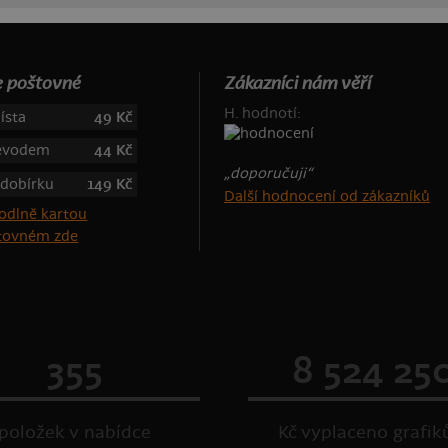
 poštovné
Zákazníci nám věří
H. hodnotí:
ísta
49 Kč
řevodem
44 Kč
„doporučuji“
 dobírku
149 Kč
Další hodnocení od zákazníků
štovném zde
355
8 524 25
položek v nabídce
Kč vyplaceno grafi