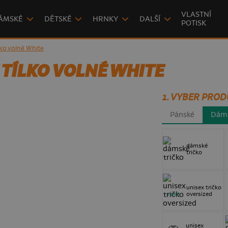
VLASTNÍ
ÁMSKÉ
DĚTSKÉ
HRNKY
DALŠÍ
POTISK
ko volné White
TÍLKO VOLNÉ WHITE
1. VYBER PROD
Pánské
Dám
dámské
tričko
unisex tričko
oversized
nové
unisex