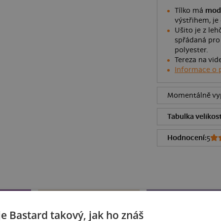
Tílko má
mode
výstřihem, je
Ušito je z leh
spřádaná pro 
polyester.
Tereza na vid
Informace o 
Momentálně vyp
Tabulka velikost
Hodnocení:
5
je Bastard takový, jak ho znáš