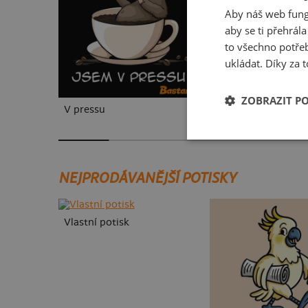
Aby náš web fung
aby se ti přehrál
to všechno potřeb
ukládat. Díky za t
ZOBRAZIT P
V pressu
Ve formě
NEJPRODÁVANĚJŠÍ POTISKY
Vlastní potisk