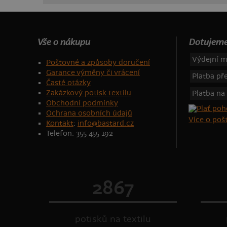
Vše o nákupu
Dotujeme
Výdejní m
Poštovné a způsoby doručení
Garance výměny či vrácení
Platba p
Časté otázky
Zakázkový potisk textilu
Platba na
Obchodní podmínky
Ochrana osobních údajů
Více o po
Kontakt
:
info@bastard.cz
Telefon: 355 455 192
2867
potisků na textilu