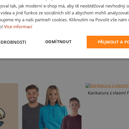
oval tak, jak moderní e-shop má, aby tě neobtěžoval nevhodný o
a videa a jiné funkce ze sociálních sítí a abychom mohli analyzova
ujeme my a naši partneři cookies. Kliknutím na Povolit vše nám d
o!
Více informací
ODMÍTNOUT
ODROBNOSTI
PŘIJMOUT A 
Sním o tom, co sním
Miluju válení
Karikatura z vlastní 