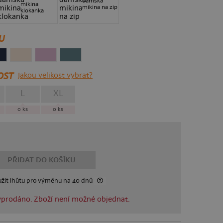
dámská
mikina
mikina na zip
klokanka
U
OST
Jakou velikost vybrat?
L
XL
0
ks
0
ks
PŘIDAT DO KOŠÍKU
žit lhůtu
pro výměnu
na 40 dnů
prodáno. Zboží není možné objednat.