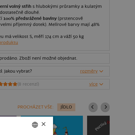
rní volný střih
s hlubokými průramky a kulatým
 dostatečně dlouhé.
čí
100% předsrážené bavlny
(prstencově
velmi příjemný dotek). Melírové barvy mají 48%
eu má velikost S, měří 174 cm a váží 50 kg
produktu
rodáno. Zboží není možné objednat.
í
: Jakou vybrat?
rozměry
(
8
recenzí)
více
PROCHÁZET VŠE:
JÍDLO
×