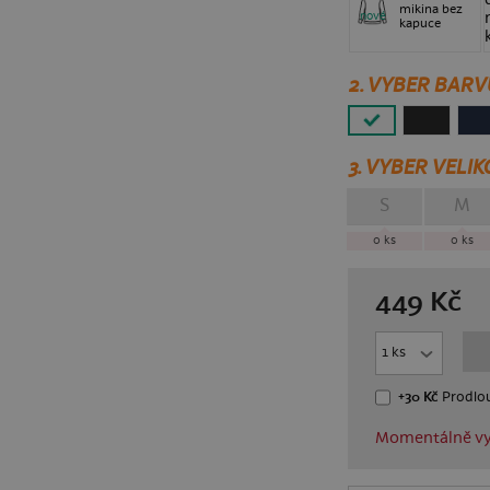
mikina bez
nové
kapuce
2. VYBER BARV
3.
VYBER VELIK
S
M
0
ks
0
ks
449
Kč
+30 Kč
Prodlou
Momentálně vy