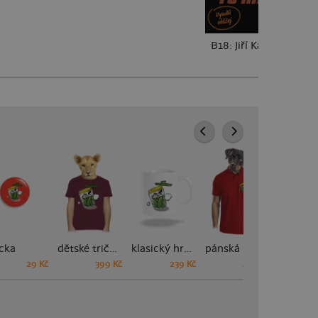
B18: Jiří Kára
cka
dětské tričko
klasický hrnek
pánská polokošile
29 Kč
399 Kč
239 Kč
449 Kč