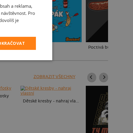
bsah a reklama,
CZECH
t návštěvnost. Pro
SLOVAK
ovolíš je
POKRAČOVAT
Český koupák
Poctivá buchta a klo
ZOBRAZIT VŠECHNY
fotky
Dětské kresby - nahraj vlastní