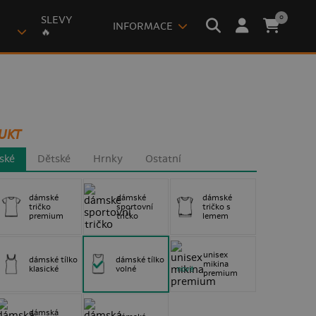
0
SLEVY
INFORMACE
🔥
UKT
ské
Dětské
Hrnky
Ostatní
dámské
dámské
dámské
tričko
sportovní
tričko s
premium
tričko
lemem
unisex
dámské tílko
dámské tílko
mikina
klasické
volné
nové
premium
dámská