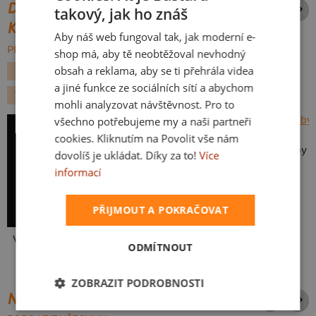
DALŠÍ POTISKY ZE STEJNÉ
takový, jak ho znáš
CZECH
KATEGORIE
Aby náš web fungoval tak, jak moderní e-
SLOVAK
PROCHÁZET VŠE:
shop má, aby tě neobtěžoval nevhodný
obsah a reklama, aby se ti přehrála videa
SPORT
VLASTNÍ TEXT
FOTBAL
DEN OTCŮ
a jiné funkce ze sociálních sítí a abychom
VLASTNÍ POTISK
mohli analyzovat návštěvnost. Pro to
všechno potřebujeme my a naši partneři
cookies. Kliknutím na Povolit vše nám
dovolíš je ukládat. Díky za to!
Více
informací
PŘIJMOUT A POKRAČOVAT
Vlastní potisk
Karikatura z vlastní fotky
ODMÍTNOUT
ZOBRAZIT PODROBNOSTI
NEJPRODÁVANĚJŠÍ POTISKY