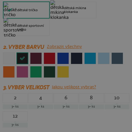
dětská mikina
dětské tričko
klokanka
dětské sportovní
tričko
2. VYBER BARVU
Zobrazit všechny
3.
VYBER VELIKOST
Jakou velikost vybrat?
2
4
6
8
10
3+
ks
3+
ks
3+
ks
3+
ks
3+
ks
12
3+
ks