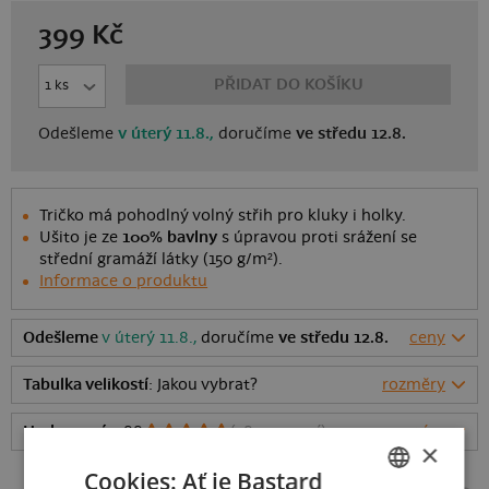
399
Kč
PŘIDAT DO KOŠÍKU
Odešleme
v úterý 11.8.,
doručíme
ve středu 12.8.
Tričko má pohodlný volný střih pro kluky i holky.
Ušito je ze
100% bavlny
s úpravou proti srážení se
střední gramáží látky (150 g/m²).
Informace o produktu
Odešleme
v úterý 11.8.,
doručíme
ve středu 12.8.
ceny
Tabulka velikostí
: Jakou vybrat?
rozměry
Hodnocení:
4.88
(
284
recenzí)
více
×
Cookies: Ať je Bastard